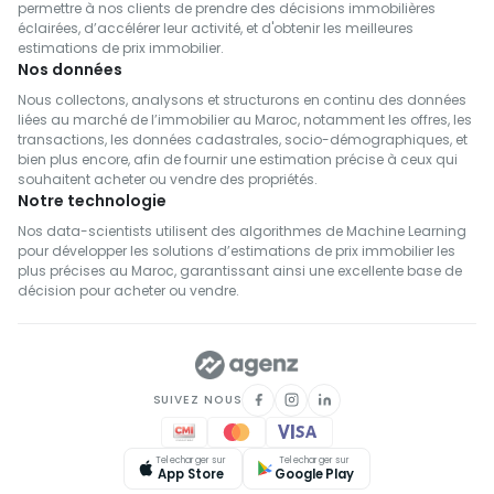
Immobilier à vendre à El Kelâa des Sraghna
permettre à nos clients de prendre des décisions immobilières
Appartements à vendre à Fahs-Anjra
Villas à vendre à Sefrou
éclairées, d’accélérer leur activité, et d'obtenir les meilleures
Immobilier à vendre à El Hajeb
Appartements à vendre à Ifrane
estimations de prix immobilier.
Villas à vendre à Berrechid
Nos données
Immobilier à vendre à Ouarzazate
Appartements à vendre à Safi
Villas à vendre à Essaouira
Nous collectons, analysons et structurons en continu des données
Immobilier à vendre à Khouribga
Appartements à vendre à Berkane
liées au marché de l’immobilier au Maroc, notamment les offres, les
Villas à vendre à Médiouna
Immobilier à vendre à Béni Mellal
transactions, les données cadastrales, socio-démographiques, et
Appartements à vendre à Khouribga
Villas à vendre à Meknès
bien plus encore, afin de fournir une estimation précise à ceux qui
Immobilier à vendre à Larache
Appartements à vendre à Larache
souhaitent acheter ou vendre des propriétés.
Villas à vendre à Taroudannt
Immobilier à vendre à Taza
Notre technologie
Appartements à vendre à Taza
Villas à vendre à Inezgane- Ait Melloul
Immobilier à vendre à Oued Ed-Dahab
Nos data-scientists utilisent des algorithmes de Machine Learning
Appartements à vendre à Sidi Bennour
Villas à vendre à M'Diq-Fnideq
pour développer les solutions d’estimations de prix immobilier les
Immobilier à vendre à Sidi Bennour
plus précises au Maroc, garantissant ainsi une excellente base de
Appartements à vendre à Oujda-Angad
Villas à vendre à Settat
décision pour acheter ou vendre.
Immobilier à vendre à Chichaoua
Villas à vendre à Tétouan
Immobilier à vendre à Oujda-Angad
Villas à vendre à Azilal
Villas à vendre à Fahs-Anjra
SUIVEZ NOUS
Villas à vendre à Safi
Villas à vendre à El Hajeb
Telecharger sur
Telecharger sur
Villas à vendre à Béni Mellal
App Store
Google Play