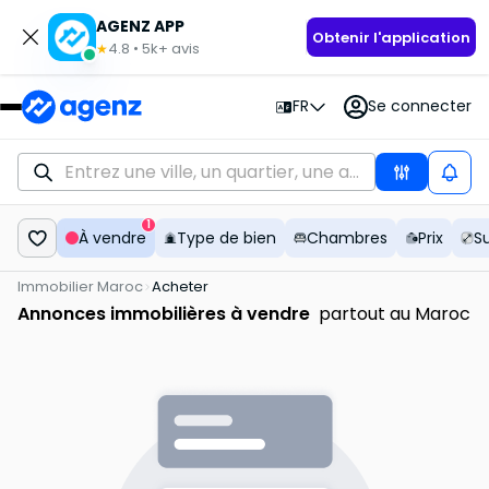
AGENZ APP
Obtenir l'application
4.8
•
5k+
avis
★
FR
Se connecter
1
À vendre
Type de bien
Chambres
Prix
S
Immobilier Maroc
Acheter
Annonces immobilières à vendre
partout au Maroc