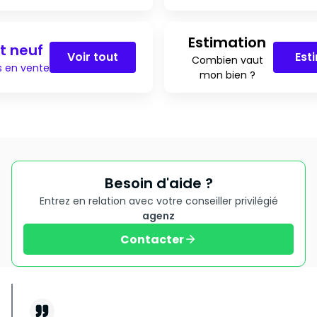
Estimation
t neuf
Voir tout
Est
Combien vaut
s en vente
mon bien ?
Besoin d'aide ?
Entrez en relation avec votre conseiller privilégié
agenz
Contacter