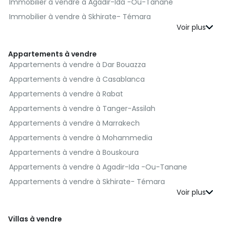
Immobilier à vendre à Agadir-Ida -Ou-Tanane
Immobilier à vendre à Skhirate- Témara
Immobilier à vendre à El Jadida
Immobilier à vendre à Kénitra
Appartements à vendre
Immobilier à vendre à Fès
Appartements à vendre à Dar Bouazza
Immobilier à vendre à Benslimane
Appartements à vendre à Casablanca
Immobilier à vendre à Al Haouz
Appartements à vendre à Rabat
Immobilier à vendre à Moulay Yacoub
Appartements à vendre à Tanger-Assilah
Immobilier à vendre à Nador
Appartements à vendre à Marrakech
Immobilier à vendre à Salé
Appartements à vendre à Mohammedia
Immobilier à vendre à Sefrou
Appartements à vendre à Bouskoura
Immobilier à vendre à Berrechid
Appartements à vendre à Agadir-Ida -Ou-Tanane
Immobilier à vendre à Essaouira
Appartements à vendre à Skhirate- Témara
Immobilier à vendre à Médiouna
Appartements à vendre à El Jadida
Immobilier à vendre à Meknès
Appartements à vendre à Kénitra
Villas à vendre
Immobilier à vendre à Rehamna
Appartements à vendre à Fès