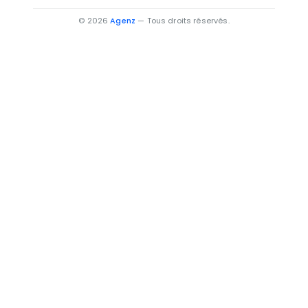
Villas à vendre à Oujda-Angad
© 2026
Agenz
— Tous droits réservés.