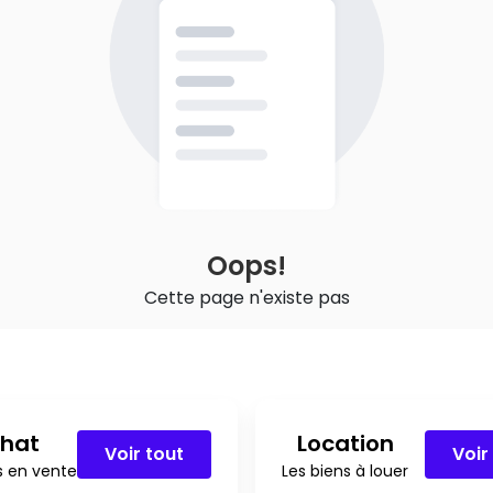
Oops!
Cette page n'existe pas
hat
Location
Voir tout
Voir
s en vente
Les biens à louer