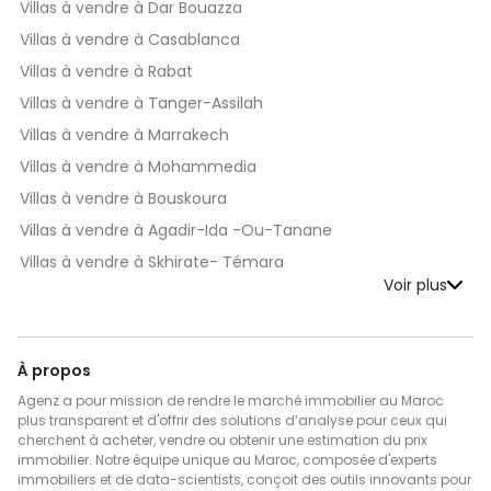
Villas à vendre à Dar Bouazza
Immobilier à vendre à Taroudannt
Appartements à vendre à Benslimane
Villas à vendre à Casablanca
Immobilier à vendre à Inezgane- Ait Melloul
Appartements à vendre à Moulay Yacoub
Villas à vendre à Rabat
Immobilier à vendre à M'Diq-Fnideq
Appartements à vendre à Salé
Villas à vendre à Tanger-Assilah
Immobilier à vendre à Khémisset
Appartements à vendre à Sefrou
Villas à vendre à Marrakech
Immobilier à vendre à Al Hoceima
Appartements à vendre à Berrechid
Villas à vendre à Mohammedia
Immobilier à vendre à Settat
Appartements à vendre à Médiouna
Villas à vendre à Bouskoura
Immobilier à vendre à Tinghir
Appartements à vendre à Meknès
Villas à vendre à Agadir-Ida -Ou-Tanane
Immobilier à vendre à Tétouan
Appartements à vendre à Rehamna
Villas à vendre à Skhirate- Témara
Immobilier à vendre à Azilal
Appartements à vendre à Inezgane- Ait Melloul
Villas à vendre à El Jadida
Immobilier à vendre à Chefchaouen
Appartements à vendre à M'Diq-Fnideq
Villas à vendre à Kénitra
Immobilier à vendre à Tiznit
Appartements à vendre à Khémisset
Villas à vendre à Fès
À propos
Immobilier à vendre à Fahs-Anjra
Appartements à vendre à Al Hoceima
Villas à vendre à Benslimane
Agenz a pour mission de rendre le marché immobilier au Maroc
Immobilier à vendre à Ifrane
Appartements à vendre à Settat
Villas à vendre à Al Haouz
plus transparent et d'offrir des solutions d’analyse pour ceux qui
Immobilier à vendre à Safi
cherchent à acheter, vendre ou obtenir une estimation du prix
Appartements à vendre à Tétouan
Villas à vendre à Moulay Yacoub
immobilier. Notre équipe unique au Maroc, composée d'experts
Immobilier à vendre à Berkane
Appartements à vendre à Tiznit
immobiliers et de data-scientists, conçoit des outils innovants pour
Villas à vendre à Salé