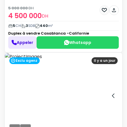
5 000 000
DH
4 500 000
DH
5
CH
3
SDB
440
m²
Duplex à vendre
Casablanca -Californie
Appeler
Whatsapp
Exclu agenz
Il y a un jour