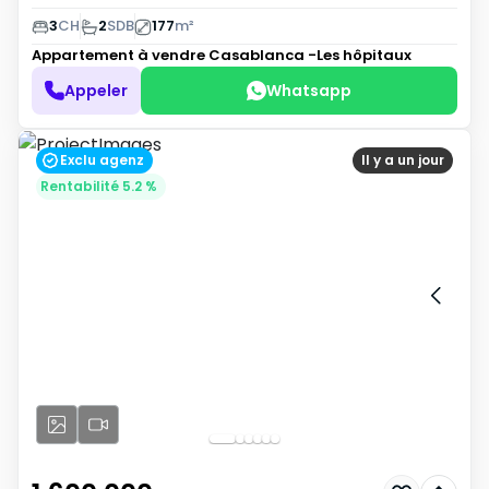
3
CH
2
SDB
177
m²
Appartement à vendre
Casablanca -Les hôpitaux
Appeler
Whatsapp
Exclu agenz
Il y a un jour
Rentabilité 5.2 %