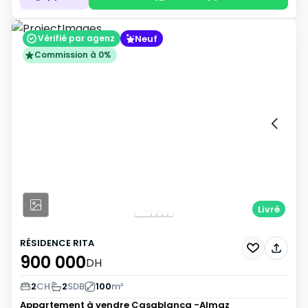
Neuf
Vérifié par agenz
Commission à 0%
Livré
RÉSIDENCE RITA
900 000
DH
2
CH
2
SDB
100
m²
Appartement à vendre
Casablanca -Almaz