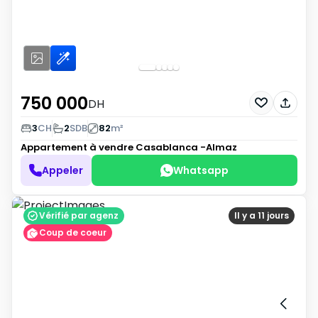
750 000
DH
3
CH
2
SDB
82
m²
Appartement à vendre
Casablanca -Almaz
Appeler
Whatsapp
Vérifié par agenz
Il y a 11 jours
Coup de coeur