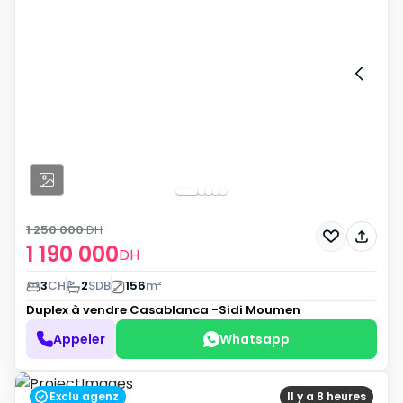
1 250 000
DH
1 190 000
DH
3
CH
2
SDB
156
m²
Duplex à vendre
Casablanca -Sidi Moumen
Appeler
Whatsapp
Exclu agenz
Il y a 8 heures