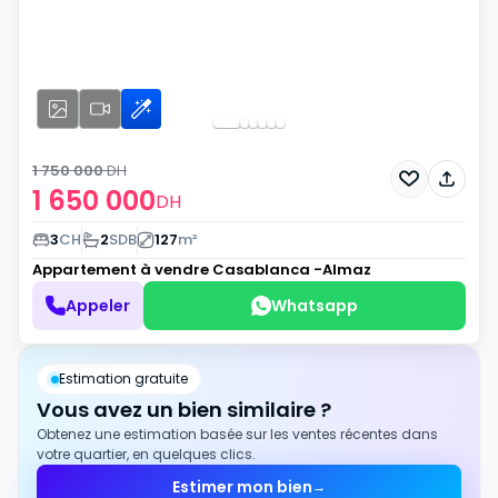
1 750 000
DH
1 650 000
DH
3
CH
2
SDB
127
m²
Appartement à vendre
Casablanca -Almaz
Appeler
Whatsapp
Estimation gratuite
Vous avez un bien similaire ?
Obtenez une estimation basée sur les ventes récentes dans
votre quartier, en quelques clics.
Estimer mon bien
→