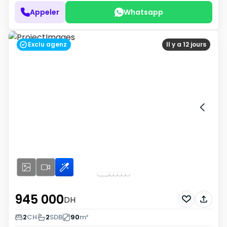
Appeler
Whatsapp
Exclu agenz
Il y a 12 jours
945 000
DH
2
CH
2
SDB
90
m²