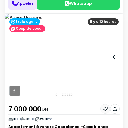
Appeler
Whatsapp
Exclu agenz
Il y a 12 heures
Coup de coeur
7 000 000
DH
3
CH
3
SDB
290
m²
Appartement à vendre
Casablanca -Casablanca