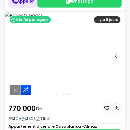
Appeler
Whatsapp
Vérifié par agenz
Il y a 8 jours
770 000
DH
2
CH
2
SDB
70
m²
Appartement à vendre
Casablanca -Almaz