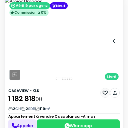
Neuf
Vérifié par agenz
Commission à 0%
Livré
CASAVIEW - KLK
1 182 818
DH
2
CH
2
SDB
119
m²
Appartement à vendre
Casablanca -Almaz
Appeler
Whatsapp