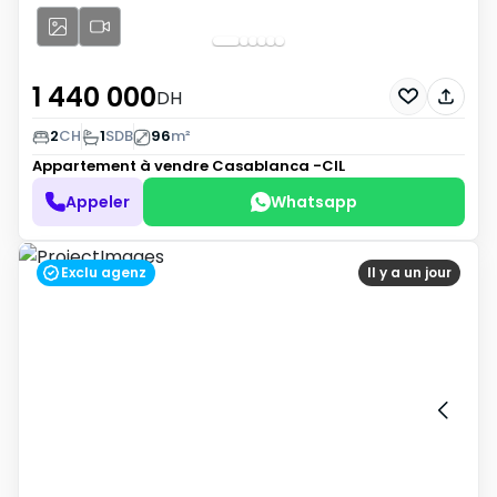
1 440 000
DH
2
CH
1
SDB
96
m²
Appartement à vendre
Casablanca -CIL
Appeler
Whatsapp
Exclu agenz
Il y a un jour