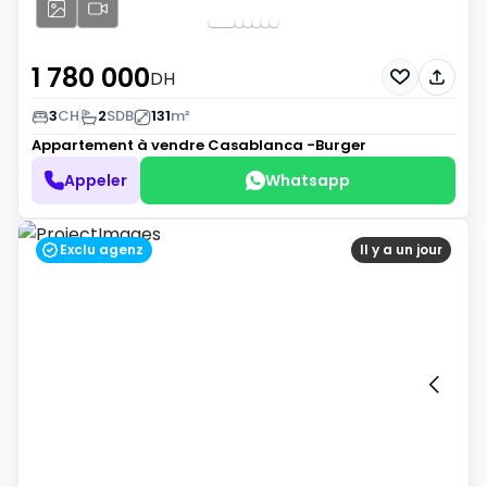
1 780 000
DH
3
CH
2
SDB
131
m²
Appartement à vendre
Casablanca -Burger
Appeler
Whatsapp
Exclu agenz
Il y a un jour