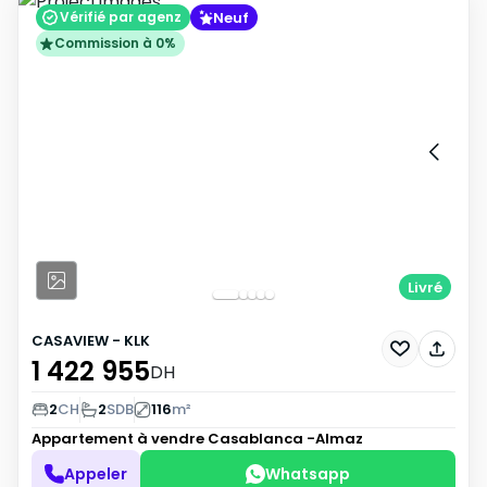
Neuf
Vérifié par agenz
Commission à 0%
Livré
CASAVIEW - KLK
1 422 955
DH
2
CH
2
SDB
116
m²
Appartement à vendre
Casablanca -Almaz
Appeler
Whatsapp