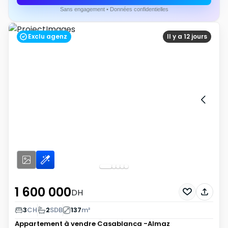
Sans engagement • Données confidentielles
Exclu agenz
Il y a 12 jours
1 600 000
DH
3
CH
2
SDB
137
m²
Appartement à vendre
Casablanca -Almaz