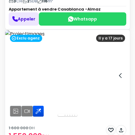
3
CH
2
SDB
116
m²
Appartement à vendre
Casablanca -Almaz
Appeler
Whatsapp
Exclu agenz
Il y a 17 jours
1 600 000
DH