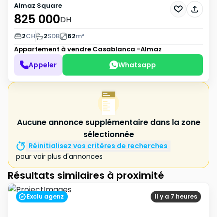
Almaz Square
825 000
DH
2
CH
2
SDB
62
m²
Appartement à vendre
Casablanca -Almaz
Appeler
Whatsapp
Aucune annonce supplémentaire dans la zone
sélectionnée
Réinitialisez vos critères de recherches
pour voir plus d'annonces
Résultats similaires à proximité
Exclu agenz
Il y a 7 heures