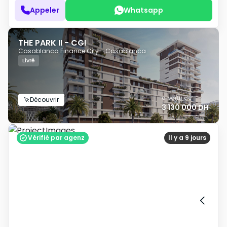
Appeler
Whatsapp
THE PARK II - CGI
Casablanca Finance City - Casablanca
Livré
à partir de
Découvrir
3 130 000 DH
Vérifié par agenz
Il y a 9 jours