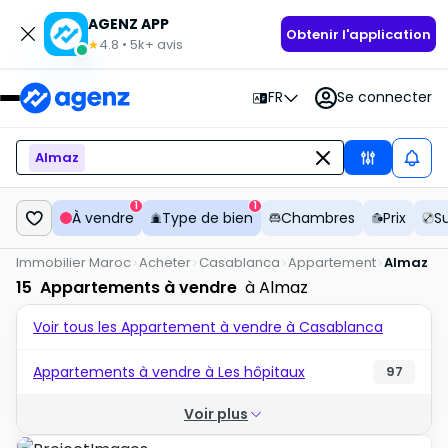
AGENZ APP
Obtenir l'application
4.8
•
5k+
avis
★
FR
Se connecter
Almaz
1
1
À vendre
Type de bien
Chambres
Prix
S
Immobilier Maroc
Acheter
Casablanca
Appartement
Almaz
15
Appartements à vendre
à Almaz
Voir tous les Appartement à vendre à Casablanca
Appartements à vendre à Les hôpitaux
97
Voir plus