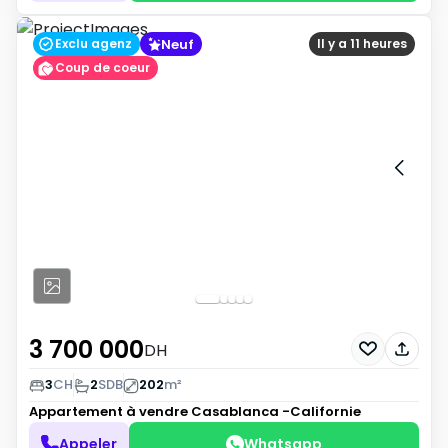
Neuf
Exclu agenz
Il y a 11 heures
Coup de coeur
3 700 000
DH
3
CH
2
SDB
202
m²
Appartement à vendre
Casablanca -Californie
Appeler
Whatsapp