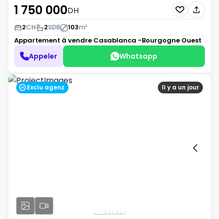
1 750 000
DH
2
CH
2
SDB
103
m²
Appartement à vendre
Casablanca -Bourgogne Ouest
Appeler
Whatsapp
Exclu agenz
Il y a un jour