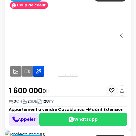
Coup de coeur
1 600 000
DH
3
CH
2
SDB
128
m²
Appartement à vendre
Casablanca -Maârif Extension
Appeler
Whatsapp