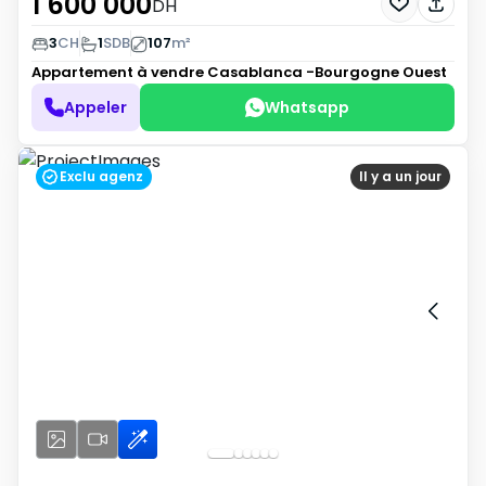
1 600 000
DH
3
CH
1
SDB
107
m²
Appartement à vendre
Casablanca -Bourgogne Ouest
Appeler
Whatsapp
Exclu agenz
Il y a un jour