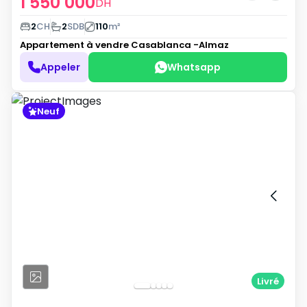
1 550 000
DH
2
CH
2
SDB
110
m²
Appartement à vendre
Casablanca -Almaz
Appeler
Whatsapp
Neuf
Livré