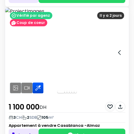
Vérifié par agenz
Il y a 2 jours
Coup de coeur
1 100 000
DH
3
CH
2
SDB
105
m²
Appartement à vendre
Casablanca -Almaz