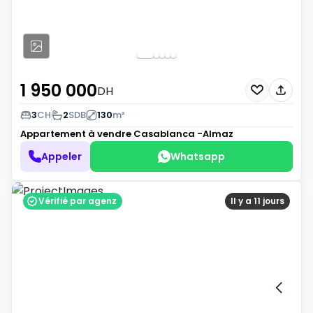
1 950 000
DH
3
CH
2
SDB
130
m²
Appartement à vendre
Casablanca -Almaz
Appeler
Whatsapp
Vérifié par agenz
Il y a 11 jours