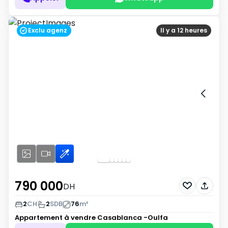
Exclu agenz
Il y a 12 heures
790 000
DH
2
CH
2
SDB
76
m²
Appartement à vendre
Casablanca -Oulfa