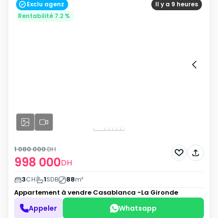
Exclu agenz
Il y a 9 heures
Rentabilité 7.2 %
1 080 000
DH
998 000
DH
3
CH
1
SDB
88
m²
Appartement à vendre
Casablanca -La Gironde
Appeler
Whatsapp