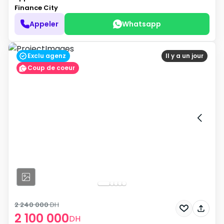
Finance City
Appeler
Whatsapp
Exclu agenz
Il y a un jour
Coup de coeur
2 240 000
DH
2 100 000
DH