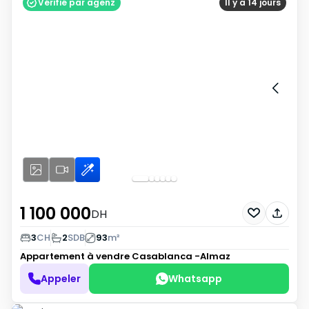
Vérifié par agenz
Il y a 14 jours
1 100 000
DH
3
CH
2
SDB
93
m²
Appartement à vendre
Casablanca -Almaz
Appeler
Whatsapp