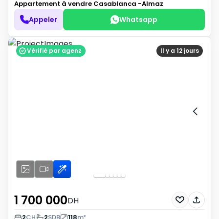
Appartement à vendre
Casablanca -Almaz
Appeler
Whatsapp
Vérifié par agenz
Il y a 12 jours
1 700 000
DH
2
CH
2
SDB
118
m²