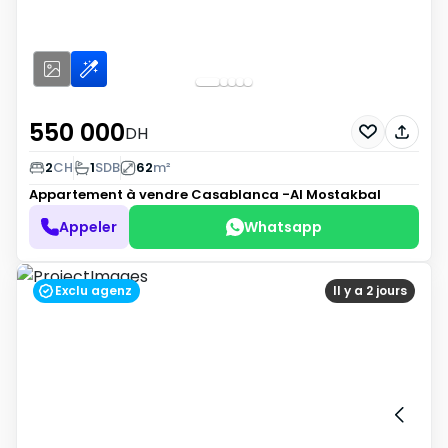
550 000
DH
2
CH
1
SDB
62
m²
Appartement à vendre
Casablanca -Al Mostakbal
Appeler
Whatsapp
Exclu agenz
Il y a 2 jours