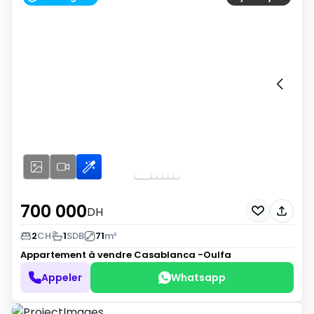
700 000
DH
2
CH
1
SDB
71
m²
Appartement à vendre
Casablanca -Oulfa
Appeler
Whatsapp