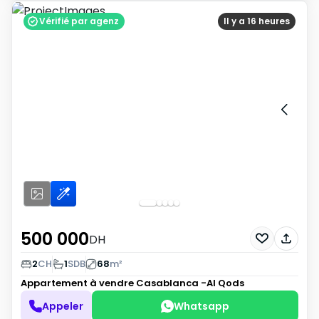
Vérifié par agenz
Il y a 16 heures
500 000
DH
2
CH
1
SDB
68
m²
Appartement à vendre
Casablanca -Al Qods
Appeler
Whatsapp