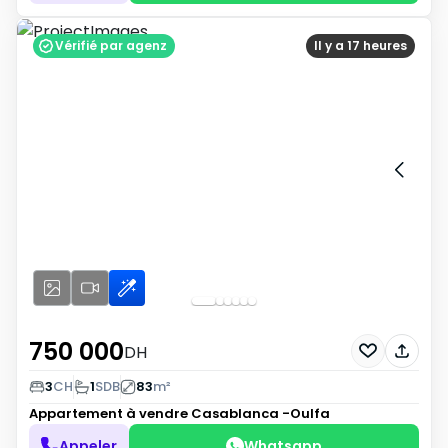
Vérifié par agenz
Il y a 17 heures
750 000
DH
3
CH
1
SDB
83
m²
Appartement à vendre
Casablanca -Oulfa
Appeler
Whatsapp