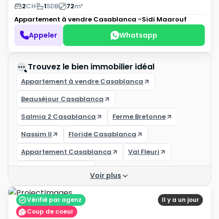
2
CH
1
SDB
72
m²
Appartement à vendre
Casablanca -Sidi Maarouf
Appeler
Whatsapp
Trouvez le bien immobilier idéal
Appartement à vendre Casablanca
Beauséjour Casablanca
Salmia 2 Casablanca
Ferme Bretonne
Nassim II
Floride Casablanca
Appartement Casablanca
Val Fleuri
Casa Finance City
Voir plus
Achat appartement casablanca
Vérifié par agenz
Il y a un jour
Appartement à vendre Casablanca 300 000 DH
Coup de coeur