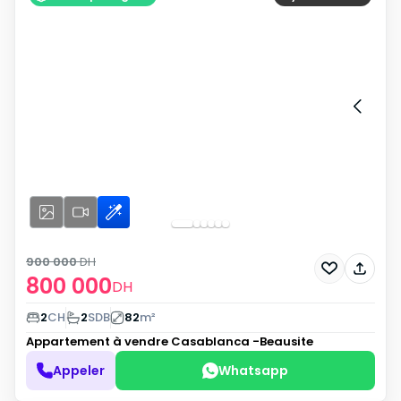
900 000
DH
800 000
DH
2
CH
2
SDB
82
m²
Appartement à vendre
Casablanca -Beausite
Appeler
Whatsapp