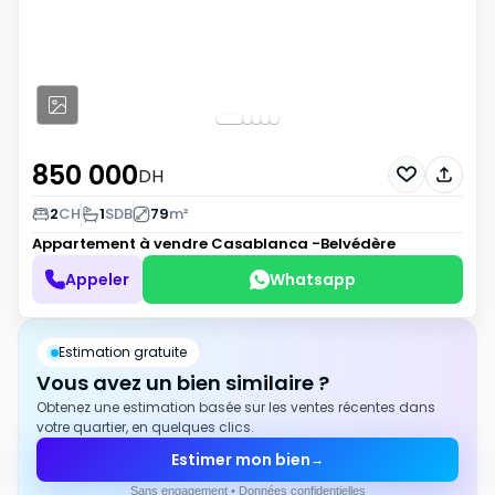
850 000
DH
2
CH
1
SDB
79
m²
Appartement à vendre
Casablanca -Belvédère
Appeler
Whatsapp
Estimation gratuite
Vous avez un bien similaire ?
Obtenez une estimation basée sur les ventes récentes dans
votre quartier, en quelques clics.
Estimer mon bien
→
Sans engagement • Données confidentielles