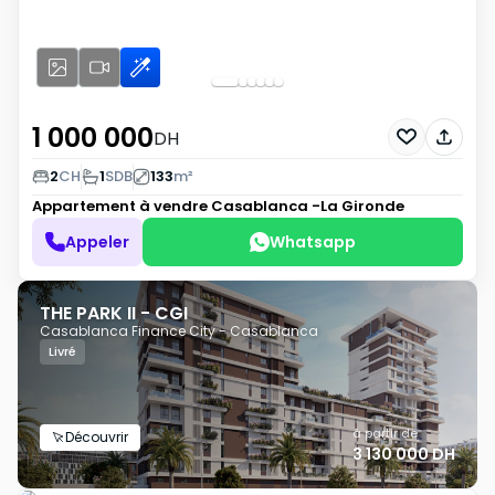
1 000 000
DH
2
CH
1
SDB
133
m²
Appartement à vendre
Casablanca -La Gironde
Appeler
Whatsapp
THE PARK II - CGI
Casablanca Finance City - Casablanca
Livré
à partir de
Découvrir
3 130 000 DH