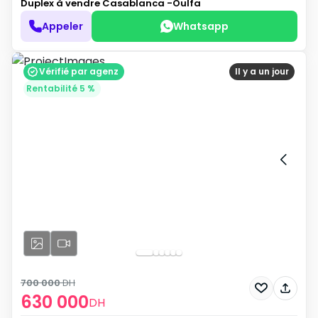
Duplex à vendre
Casablanca -Oulfa
Appeler
Whatsapp
Vérifié par agenz
Il y a un jour
Rentabilité 5 %
700 000
DH
630 000
DH