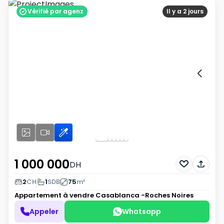
Vérifié par agenz
Il y a 2 jours
1 000 000
DH
2
CH
1
SDB
75
m²
Appartement à vendre
Casablanca -Roches Noires
Appeler
Whatsapp