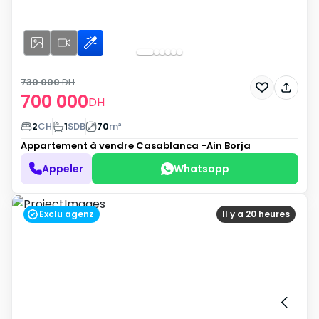
730 000
DH
700 000
DH
2
CH
1
SDB
70
m²
Appartement à vendre
Casablanca -Ain Borja
Appeler
Whatsapp
Exclu agenz
Il y a 20 heures