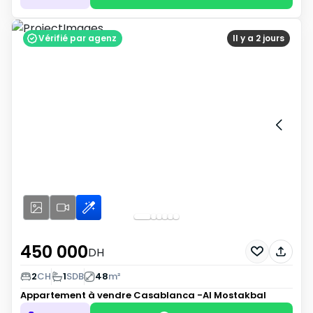
Vérifié par agenz
Il y a 2 jours
450 000
DH
2
CH
1
SDB
48
m²
Appartement à vendre
Casablanca -Al Mostakbal