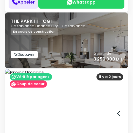
Appeler
Whatsapp
THE PARK III - CGI
Casablanca Finance City - Casablanca
En cours de construction
à partir de
Découvrir
3 250 000 DH
Vérifié par agenz
Il y a 2 jours
Coup de coeur