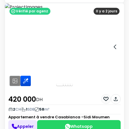
Vérifié par agenz
Il y a 2 jours
420 000
DH
2
CH
1
SDB
58
m²
Appartement à vendre
Casablanca -Sidi Moumen
Appeler
Whatsapp