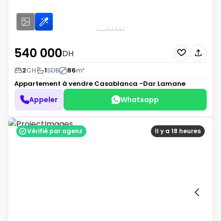
540 000
DH
2
CH
1
SDB
86
m²
Appartement à vendre
Casablanca -Dar Lamane
Appeler
Whatsapp
Vérifié par agenz
Il y a 18 heures