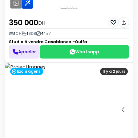
350 000
DH
1
CH
1
SDB
41
m²
Studio à vendre
Casablanca -Oulfa
Appeler
Whatsapp
Exclu agenz
Il y a 2 jours