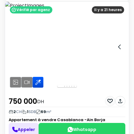
Vérifié par agenz
Il y a 21 heures
750 000
DH
2
CH
1
SDB
69
m²
Appartement à vendre
Casablanca -Ain Borja
Appeler
Whatsapp