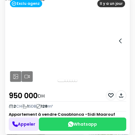
Exclu agenz
Il y a un jour
950 000
DH
2
CH
1
SDB
128
m²
Appartement à vendre
Casablanca -Sidi Maarouf
Appeler
Whatsapp