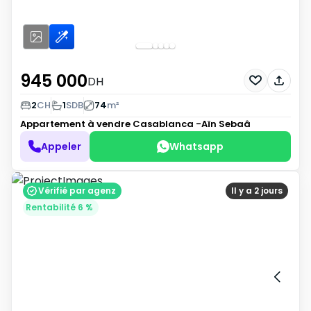
945 000
DH
2
CH
1
SDB
74
m²
Appartement à vendre
Casablanca -Aïn Sebaâ
Appeler
Whatsapp
Vérifié par agenz
Il y a 2 jours
Rentabilité 6 %