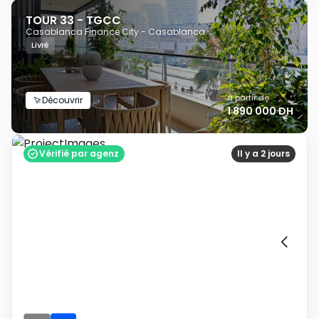
TOUR 33 - TGCC
Casablanca Finance City - Casablanca
Livré
à partir de
Découvrir
1 890 000 DH
Vérifié par agenz
Il y a 2 jours