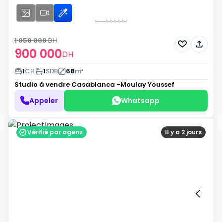
1 050 000
DH
900 000
DH
1
CH
1
SDB
68
m²
Studio à vendre
Casablanca -Moulay Youssef
Appeler
Whatsapp
Vérifié par agenz
Il y a 2 jours