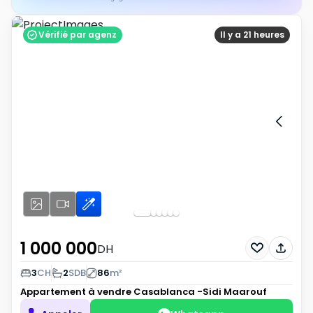
Vérifié par agenz
Il y a 21 heures
1 000 000
DH
3
CH
2
SDB
86
m²
Appartement à vendre
Casablanca -Sidi Maarouf