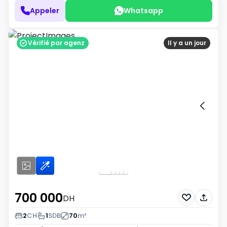
Appeler
Whatsapp
Vérifié par agenz
Il y a un jour
700 000
DH
2
CH
1
SDB
70
m²