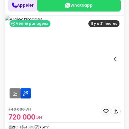
Appeler
Whatsapp
Vérifié par agenz
Il y a 21 heures
740 000
DH
720 000
DH
2
CH
1
SDB
75
m²