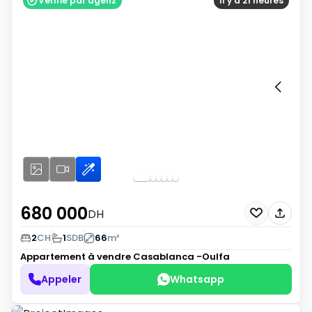
Vérifié par agenz
Il y a 21 heures
680 000
DH
2
CH
1
SDB
66
m²
Appartement à vendre
Casablanca -Oulfa
Appeler
Whatsapp