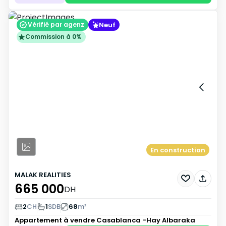
Neuf
Vérifié par agenz
Commission à 0%
En construction
MALAK REALITIES
665 000
DH
2
CH
1
SDB
68
m²
Appartement à vendre
Casablanca -Hay Albaraka