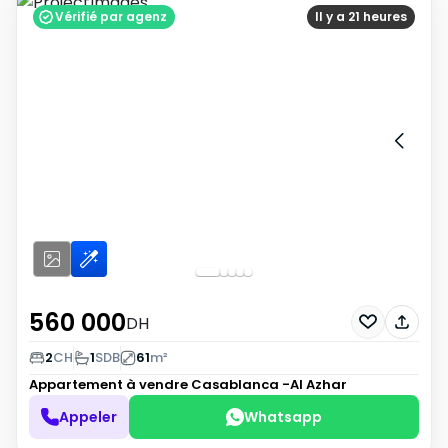
Vérifié par agenz
Il y a 21 heures
560 000
DH
2
CH
1
SDB
61
m²
Appartement à vendre
Casablanca -Al Azhar
Appeler
Whatsapp