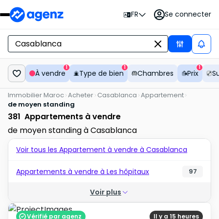
FR
Se connecter
1
1
1
À vendre
Type de bien
Chambres
Prix
S
Immobilier Maroc
Acheter
Casablanca
Appartement
de moyen standing
381
Appartements à vendre
de moyen standing à Casablanca
Voir tous les Appartement à vendre à Casablanca
Appartements à vendre à Les hôpitaux
97
Voir plus
Vérifié par agenz
Il y a 15 heures