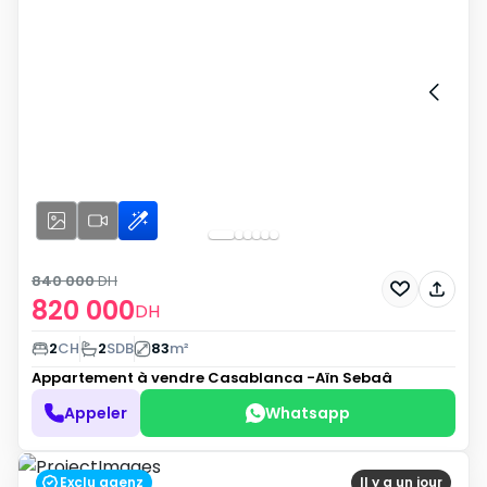
840 000
DH
820 000
DH
2
CH
2
SDB
83
m²
Appartement à vendre
Casablanca -Aïn Sebaâ
Appeler
Whatsapp
Exclu agenz
Il y a un jour