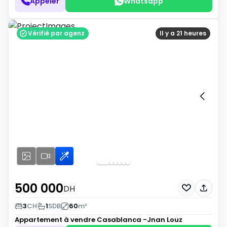
Appeler
Whatsapp
Vérifié par agenz
Il y a 21 heures
500 000
DH
3
CH
1
SDB
60
m²
Appartement à vendre
Casablanca -Jnan Louz