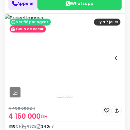
Appeler
Whatsapp
Vérifié par agenz
Il y a 7 jours
Coup de coeur
4 450 000
DH
4 150 000
DH
5
CH
4
SDB
340
m²