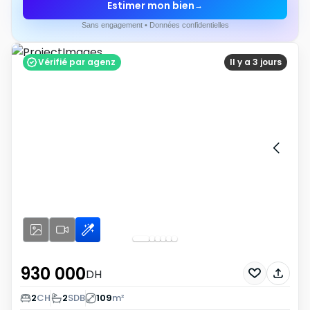
Estimer mon bien
→
Sans engagement • Données confidentielles
Vérifié par agenz
Il y a 3 jours
930 000
DH
2
CH
2
SDB
109
m²