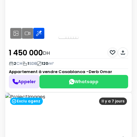
1 450 000
DH
2
CH
1
SDB
120
m²
Appartement à vendre
Casablanca -Derb Omar
Appeler
Whatsapp
Exclu agenz
Il y a 7 jours