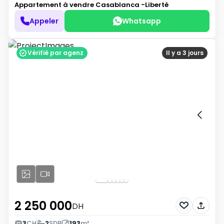
Appartement à vendre
Casablanca -Liberté
Appeler
Whatsapp
Vérifié par agenz
Il y a 3 jours
2 250 000
DH
3
CH
2
SDB
193
m²