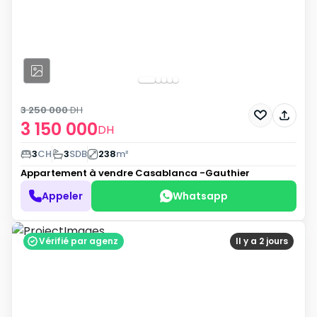
3 250 000
DH
3 150 000
DH
3
CH
3
SDB
238
m²
Appartement à vendre
Casablanca -Gauthier
Appeler
Whatsapp
Vérifié par agenz
Il y a 2 jours