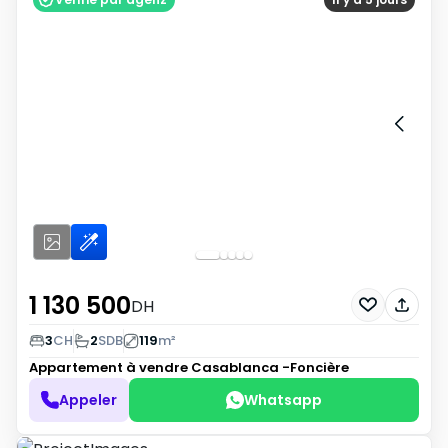
Appartement à vendre Casablanca 300 000 DH
1 130 500
DH
3
CH
2
SDB
119
m²
Appartement à vendre
Casablanca -Foncière
Appeler
Whatsapp