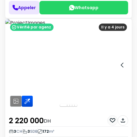
Appeler
Whatsapp
Vérifié par agenz
Il y a 4 jours
2 220 000
DH
3
CH
3
SDB
172
m²