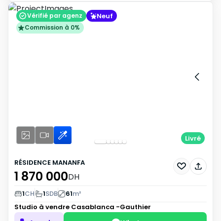
Neuf
Vérifié par agenz
Commission à 0%
Livré
RÉSIDENCE MANANFA
1 870 000
DH
1
CH
1
SDB
61
m²
Studio à vendre
Casablanca -Gauthier