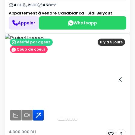
4
CH
2
SDB
458
m²
Appartement à vendre
Casablanca -Sidi Belyout
Appeler
Whatsapp
Vérifié par agenz
Il y a 5 jours
Coup de coeur
4 300 000
DH