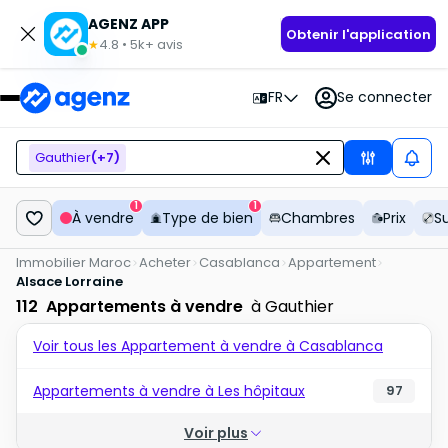
AGENZ APP
Obtenir l'application
4.8
•
5k+
avis
★
FR
Se connecter
Gauthier
(+
7
)
1
1
À vendre
Type de bien
Chambres
Prix
S
Immobilier Maroc
Acheter
Casablanca
Appartement
Alsace Lorraine
112
Appartements à vendre
à Gauthier
Voir tous les Appartement à vendre à Casablanca
Appartements à vendre à Les hôpitaux
97
Voir plus