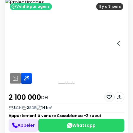
Vérifié par agenz
Il y a 3 jours
2 100 000
DH
3
CH
2
SDB
141
m²
Appartement à vendre
Casablanca -Ziraoui
Appeler
Whatsapp