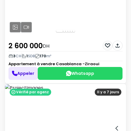
2 600 000
DH
3
CH
1
SDB
170
m²
Appartement à vendre
Casablanca -Ziraoui
Appeler
Whatsapp
Vérifié par agenz
Il y a 7 jours