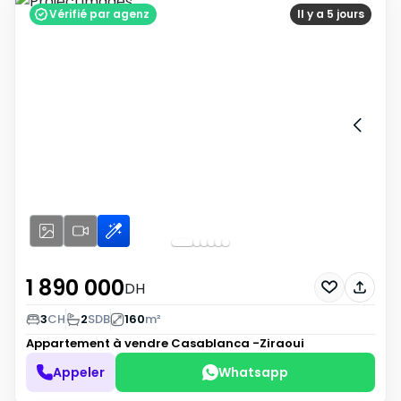
Vérifié par agenz
Il y a 5 jours
1 890 000
DH
3
CH
2
SDB
160
m²
Appartement à vendre
Casablanca -Ziraoui
Appeler
Whatsapp