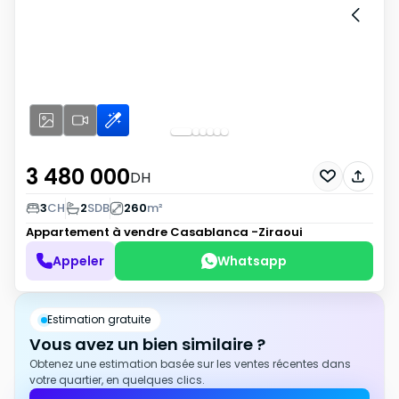
3 480 000
DH
3
CH
2
SDB
260
m²
Appartement à vendre
Casablanca -Ziraoui
Appeler
Whatsapp
Estimation gratuite
Vous avez un bien similaire ?
Obtenez une estimation basée sur les ventes récentes dans
votre quartier, en quelques clics.