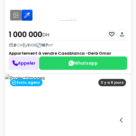
1 000 000
DH
2
CH
1
SDB
107
m²
Appartement à vendre
Casablanca -Derb Omar
Appeler
Whatsapp
Exclu agenz
Il y a 6 jours