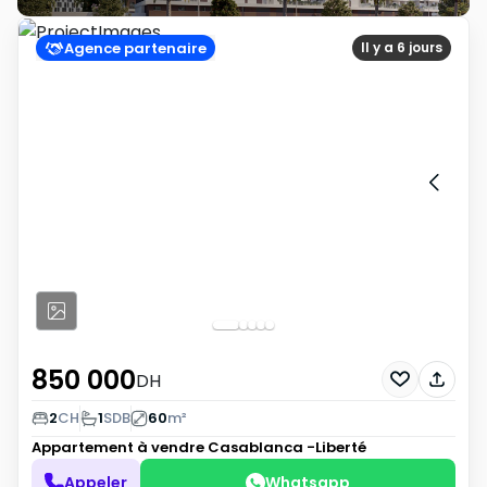
Agence partenaire
Il y a 6 jours
850 000
DH
2
CH
1
SDB
60
m²
Appartement à vendre
Casablanca -Liberté
Appeler
Whatsapp