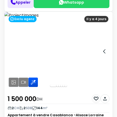
Appeler
Whatsapp
Exclu agenz
Il y a 4 jours
1 500 000
DH
2
CH
2
SDB
144
m²
Appartement à vendre
Casablanca -Alsace Lorraine