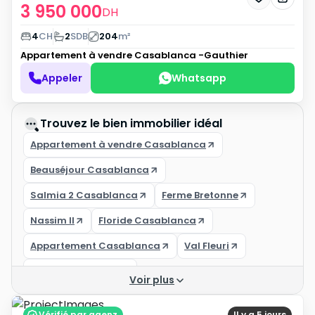
3 950 000
DH
4
CH
2
SDB
204
m²
Appartement à vendre
Casablanca -Gauthier
Appeler
Whatsapp
Trouvez le bien immobilier idéal
Appartement à vendre Casablanca
Beauséjour Casablanca
Salmia 2 Casablanca
Ferme Bretonne
Nassim II
Floride Casablanca
Appartement Casablanca
Val Fleuri
Casa Finance City
Voir plus
Achat appartement casablanca
Vérifié par agenz
Il y a 5 jours