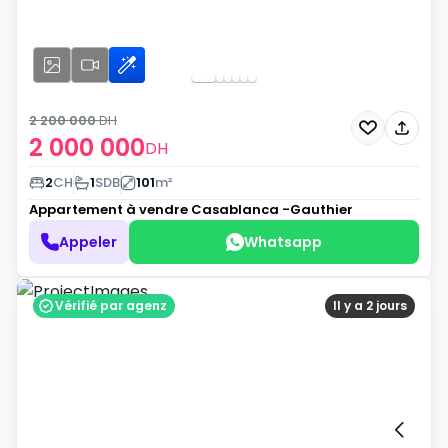
2 200 000
DH
2 000 000
DH
2
CH
1
SDB
101
m²
Appartement à vendre
Casablanca -Gauthier
Appeler
Whatsapp
Vérifié par agenz
Il y a 2 jours