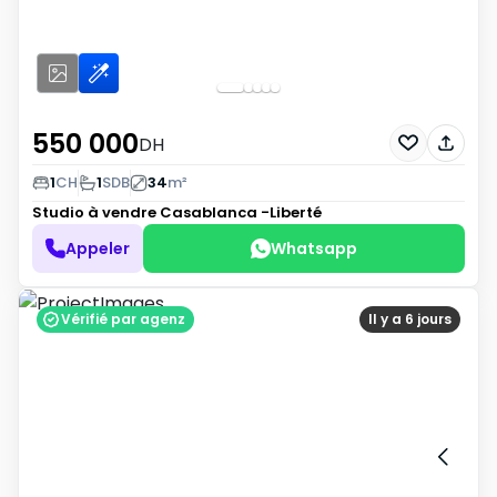
550 000
DH
1
CH
1
SDB
34
m²
Studio à vendre
Casablanca -Liberté
Appeler
Whatsapp
Vérifié par agenz
Il y a 6 jours