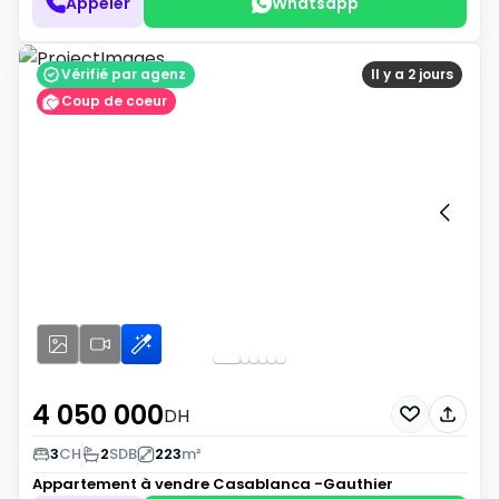
Appeler
Whatsapp
Vérifié par agenz
Il y a 2 jours
Coup de coeur
4 050 000
DH
3
CH
2
SDB
223
m²
Appartement à vendre
Casablanca -Gauthier