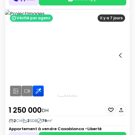
Vérifié par agenz
Il y a 7 jours
1 250 000
DH
2
CH
2
SDB
79
m²
Appartement à vendre
Casablanca -Liberté