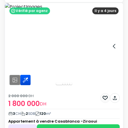
Vérifié par agenz
Il y a 4 jours
2 000 000
DH
1 800 000
DH
3
CH
2
SDB
120
m²
Appartement à vendre
Casablanca -Ziraoui