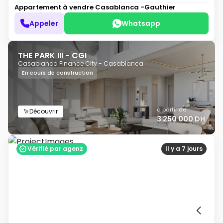
Appartement à vendre
Casablanca -Gauthier
Appeler
Whatsapp
THE PARK III - CGI
Casablanca Finance City - Casablanca
En cours de construction
à partir de
Découvrir
3 250 000 DH
Vérifié par agenz
Il y a 7 jours