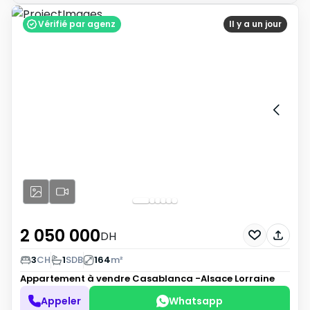
Vérifié par agenz
Il y a un jour
2 050 000
DH
3
CH
1
SDB
164
m²
Appartement à vendre
Casablanca -Alsace Lorraine
Appeler
Whatsapp