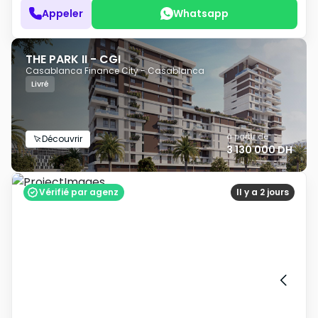
Appeler
Whatsapp
THE PARK II - CGI
Casablanca Finance City - Casablanca
Livré
à partir de
Découvrir
3 130 000 DH
Vérifié par agenz
Il y a 2 jours