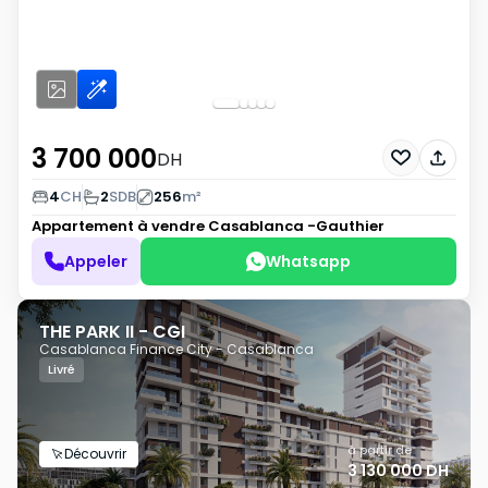
3 700 000
DH
4
CH
2
SDB
256
m²
Appartement à vendre
Casablanca -Gauthier
Appeler
Whatsapp
THE PARK II - CGI
Casablanca Finance City - Casablanca
Livré
à partir de
Découvrir
3 130 000 DH