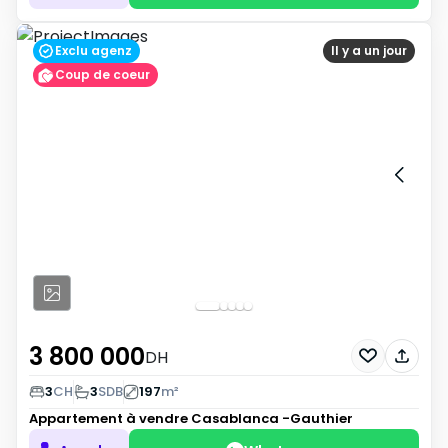
Exclu agenz
Il y a un jour
Coup de coeur
3 800 000
DH
3
CH
3
SDB
197
m²
Appartement à vendre
Casablanca -Gauthier