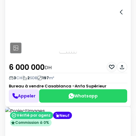
6 000 000
DH
3
CH
2
SDB
197
m²
Bureau à vendre
Casablanca -Anfa Supérieur
Appeler
Whatsapp
Neuf
Vérifié par agenz
Commission à 0%