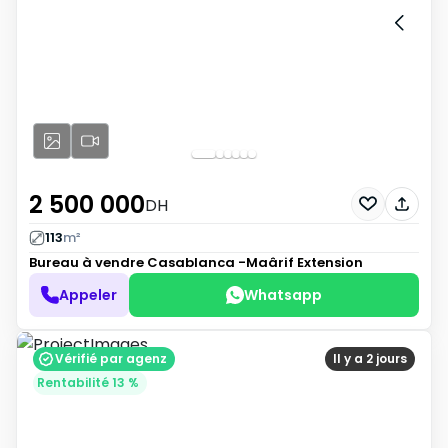
2 500 000
DH
113
m²
Bureau à vendre
Casablanca -Maârif Extension
Appeler
Whatsapp
Vérifié par agenz
Il y a 2 jours
Rentabilité 13 %