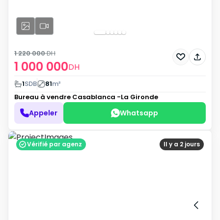
1 220 000
DH
1 000 000
DH
1
SDB
81
m²
Bureau à vendre
Casablanca -La Gironde
Appeler
Whatsapp
Vérifié par agenz
Il y a 2 jours