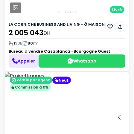
Livré
LA CORNICHE BUSINESS AND LIVING - Ô MAISON
2 005 043
DH
1
SDB
90
m²
Bureau à vendre
Casablanca -Bourgogne Ouest
Appeler
Whatsapp
Neuf
Vérifié par agenz
Commission à 0%