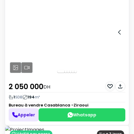
2 050 000
DH
1
SDB
194
m²
Bureau à vendre
Casablanca -Ziraoui
Appeler
Whatsapp
Vérifié par agenz
Il y a 3 jours