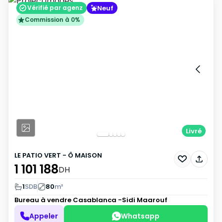
Neuf
Vérifié par agenz
Commission à 0%
Livré
LE PATIO VERT - Ô MAISON
1 101 188
DH
1
SDB
80
m²
Bureau à vendre
Casablanca -Sidi Maarouf
Appeler
Whatsapp