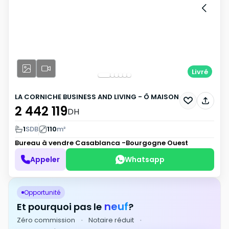
Livré
LA CORNICHE BUSINESS AND LIVING - Ô MAISON
2 442 119
DH
1
SDB
110
m²
Bureau à vendre
Casablanca -Bourgogne Ouest
Appeler
Whatsapp
Opportunité
neuf
Et pourquoi pas le
?
Zéro commission
·
Notaire réduit
·