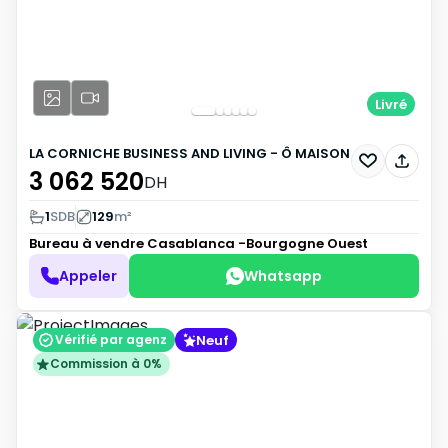
Livré
LA CORNICHE BUSINESS AND LIVING - Ô MAISON
3 062 520
DH
1
SDB
129
m²
Bureau à vendre
Casablanca -Bourgogne Ouest
Appeler
Whatsapp
Neuf
Vérifié par agenz
Commission à 0%