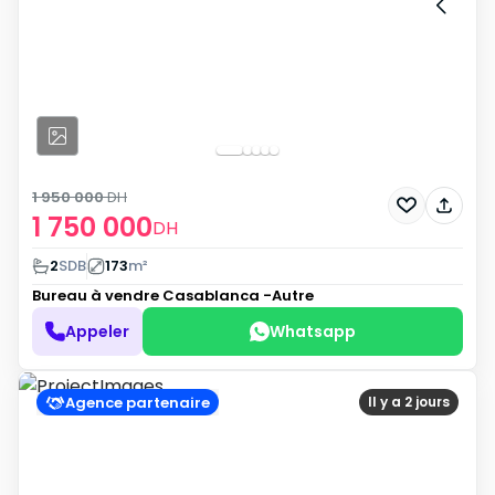
1 950 000
DH
1 750 000
DH
2
SDB
173
m²
Bureau à vendre
Casablanca -Autre
Appeler
Whatsapp
Agence partenaire
Il y a 2 jours