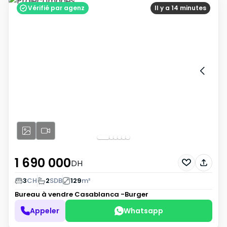
Vérifié par agenz
Il y a 14 minutes
1 690 000
DH
3
CH
2
SDB
129
m²
Bureau à vendre
Casablanca -Burger
Appeler
Whatsapp