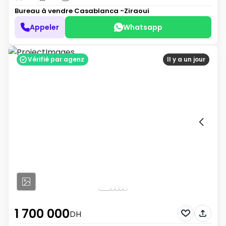
Bureau à vendre
Casablanca -Ziraoui
Appeler
Whatsapp
Vérifié par agenz
Il y a un jour
1 700 000
DH