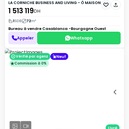
LA CORNICHE BUSINESS AND LIVING - Ô MAISON
1 513 119
DH
1
SDB
72
m²
Bureau à vendre
Casablanca -Bourgogne Ouest
Appeler
Whatsapp
Neuf
Vérifié par agenz
Commission à 0%
Livré