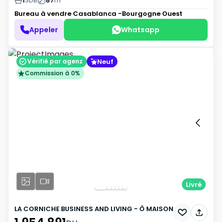
1
SDB
87
m²
Bureau à vendre
Casablanca -Bourgogne Ouest
Appeler
Whatsapp
Neuf
Vérifié par agenz
Commission à 0%
Livré
LA CORNICHE BUSINESS AND LIVING - Ô MAISON