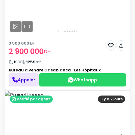
3 500 000
DH
2 900 000
DH
1
SDB
259
m²
Bureau à vendre
Casablanca -Les Hôpitaux
Appeler
Whatsapp
Vérifié par agenz
Il y a 2 jours