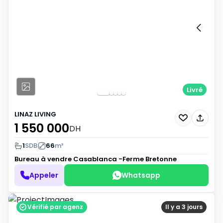
Livré
LINAZ LIVING
1 550 000
DH
1
SDB
66
m²
Bureau à vendre
Casablanca -Ferme Bretonne
Appeler
Whatsapp
Vérifié par agenz
Il y a 3 jours