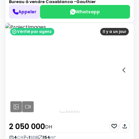
Bureau à vendre
Casablanca -Gauthier
Appeler
Whatsapp
Vérifié par agenz
Il y a un jour
2 050 000
DH
4
CH
1
SDB
154
m²