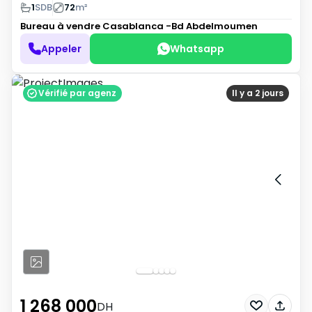
1
SDB
72
m²
Bureau à vendre
Casablanca -Bd Abdelmoumen
Appeler
Whatsapp
Vérifié par agenz
Il y a 2 jours
1 268 000
DH