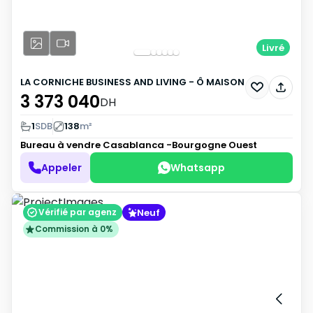
Livré
LA CORNICHE BUSINESS AND LIVING - Ô MAISON
3 373 040
DH
1
SDB
138
m²
Bureau à vendre
Casablanca -Bourgogne Ouest
Appeler
Whatsapp
Neuf
Vérifié par agenz
Commission à 0%