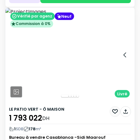
Neuf
Vérifié par agenz
Commission à 0%
Livré
LE PATIO VERT - Ô MAISON
1 793 022
DH
1
SDB
178
m²
Bureau à vendre
Casablanca -Sidi Maarouf