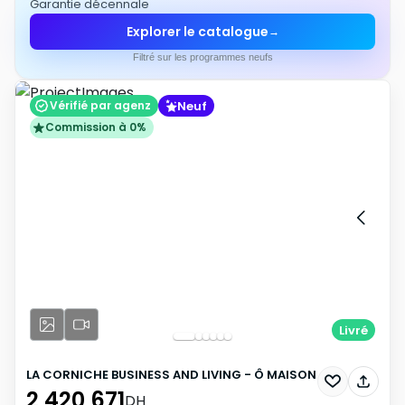
Garantie décennale
Explorer le catalogue
→
Filtré sur les programmes neufs
Neuf
Vérifié par agenz
Commission à 0%
Livré
LA CORNICHE BUSINESS AND LIVING - Ô MAISON
2 420 671
DH