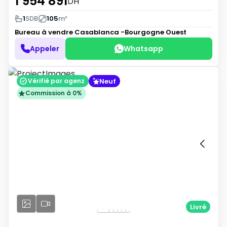
1 954 891
DH
1
SDB
105
m²
Bureau à vendre
Casablanca -Bourgogne Ouest
Appeler
Whatsapp
Neuf
Vérifié par agenz
Commission à 0%
Livré