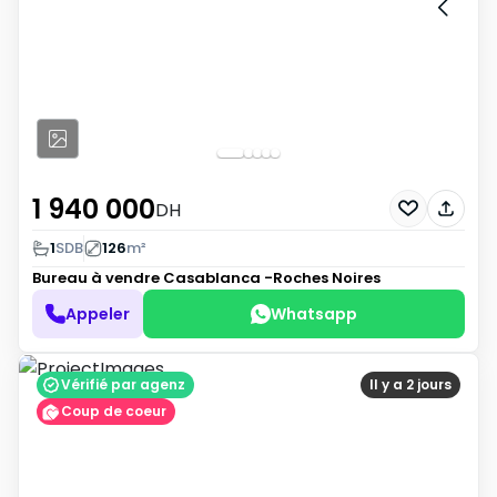
1 940 000
DH
1
SDB
126
m²
Bureau à vendre
Casablanca -Roches Noires
Appeler
Whatsapp
Vérifié par agenz
Il y a 2 jours
Coup de coeur