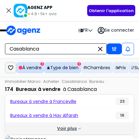
AGENZ APP
Obtenir l'application
4.8
•
5k+
avis
★
FR
Se connecter
1
1
À vendre
Type de bien
Chambres
Prix
S
Immobilier Maroc
Acheter
Casablanca
Bureau
174
Bureaux à vendre
à Casablanca
Bureaux à vendre à Franceville
23
Bureaux à vendre à Hay Alfarah
16
Voir plus