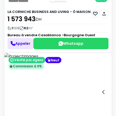
LA CORNICHE BUSINESS AND LIVING - Ô MAISON
1 573 943
DH
1
SDB
62
m²
Bureau à vendre
Casablanca -Bourgogne Ouest
Appeler
Whatsapp
Neuf
Vérifié par agenz
Commission à 0%