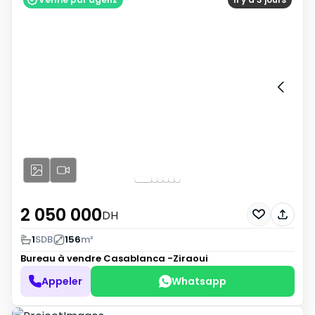
2 050 000
DH
1
SDB
156
m²
Bureau à vendre
Casablanca -Ziraoui
Appeler
Whatsapp