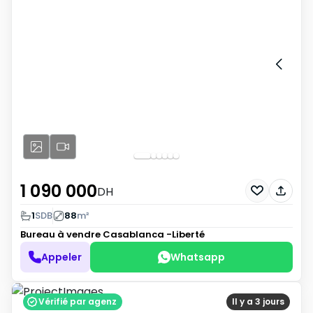
1 090 000
DH
1
SDB
88
m²
Bureau à vendre
Casablanca -Liberté
Appeler
Whatsapp
Vérifié par agenz
Il y a 3 jours