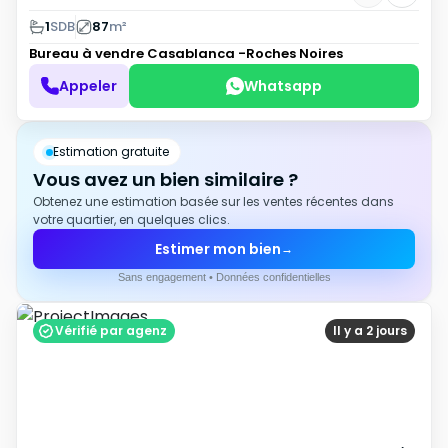
1
SDB
87
m²
Bureau à vendre
Casablanca -Roches Noires
Appeler
Whatsapp
Estimation gratuite
Vous avez un bien similaire ?
Obtenez une estimation basée sur les ventes récentes dans
votre quartier, en quelques clics.
Estimer mon bien
→
Sans engagement • Données confidentielles
Vérifié par agenz
Il y a 2 jours