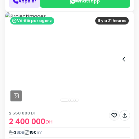
Appeler
Whatsapp
Vérifié par agenz
Il y a 21 heures
2 550 000
DH
2 400 000
DH
3
SDB
150
m²