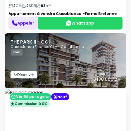
2
CH
2
SDB
93
m²
Appartement à vendre
Casablanca -Ferme Bretonne
Appeler
Whatsapp
THE PARK II - CGI
Casablanca Finance City - Casablanca
Livré
à partir de
Découvrir
3 130 000 DH
Neuf
Vérifié par agenz
Commission à 0%