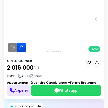
Livré
GREEN CORNER
2 016 000
DH
2
CH
2
SDB
96
m²
Appartement à vendre
Casablanca -Ferme Bretonne
Appeler
Whatsapp
Estimation gratuite