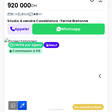
920 000
DH
1
CH
1
SDB
40
m²
Studio à vendre
Casablanca -Ferme Bretonne
Appeler
Whatsapp
Neuf
Vérifié par agenz
Commission à 0%
En construction