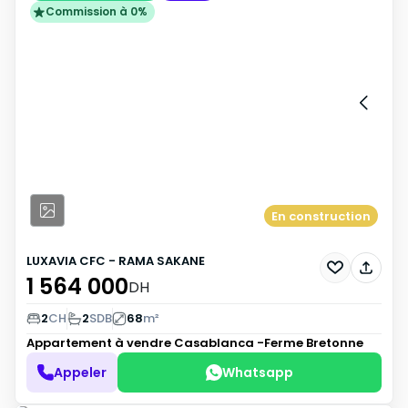
Commission à 0%
En construction
LUXAVIA CFC - RAMA SAKANE
1 564 000
DH
2
CH
2
SDB
68
m²
Appartement à vendre
Casablanca -Ferme Bretonne
Appeler
Whatsapp