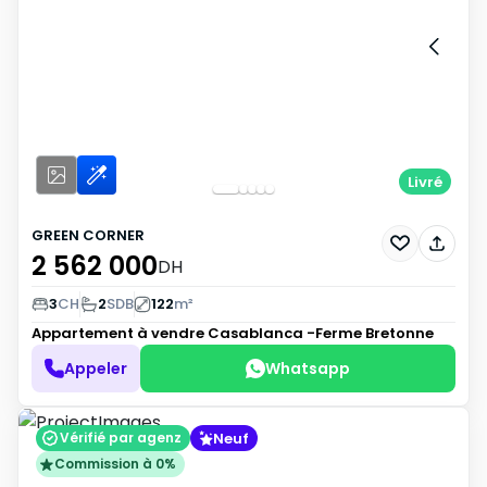
Livré
GREEN CORNER
2 562 000
DH
3
CH
2
SDB
122
m²
Appartement à vendre
Casablanca -Ferme Bretonne
Appeler
Whatsapp
Neuf
Vérifié par agenz
Commission à 0%