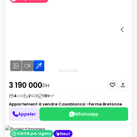
3 190 000
DH
4
CH
2
SDB
191
m²
Appartement à vendre
Casablanca -Ferme Bretonne
Appeler
Whatsapp
Neuf
Vérifié par agenz