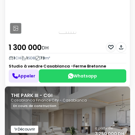
1 300 000
DH
1
CH
1
SDB
73
m²
Studio à vendre
Casablanca -Ferme Bretonne
Appeler
Whatsapp
THE PARK III - CGI
Casablanca Finance City - Casablanca
En cours de construction
à partir de
Découvrir
3 250 000 DH