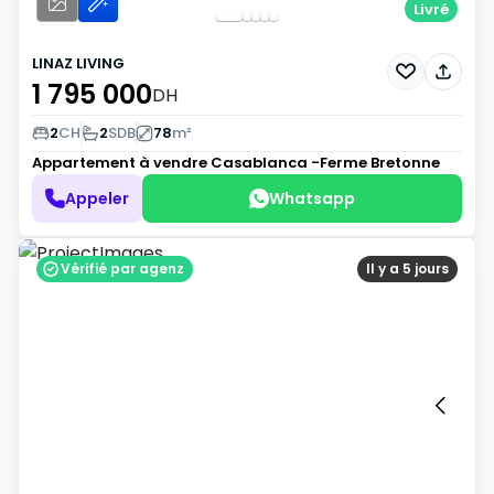
Livré
LINAZ LIVING
1 795 000
DH
2
CH
2
SDB
78
m²
Appartement à vendre
Casablanca -Ferme Bretonne
Appeler
Whatsapp
Vérifié par agenz
Il y a 5 jours