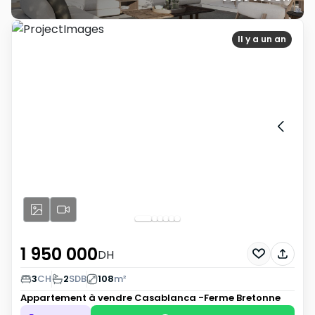
Il y a un an
1 950 000
DH
3
CH
2
SDB
108
m²
Appartement à vendre
Casablanca -Ferme Bretonne