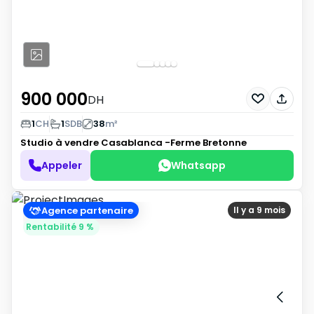
900 000
DH
1
CH
1
SDB
38
m²
Studio à vendre
Casablanca -Ferme Bretonne
Appeler
Whatsapp
Agence partenaire
Il y a 9 mois
Rentabilité 9 %