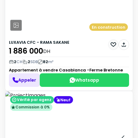
En construction
LUXAVIA CFC - RAMA SAKANE
1 886 000
DH
2
CH
2
SDB
82
m²
Appartement à vendre
Casablanca -Ferme Bretonne
Appeler
Whatsapp
Neuf
Vérifié par agenz
Commission à 0%