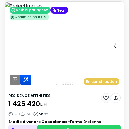
Neuf
Vérifié par agenz
Commission à 0%
En construction
RÉSIDENCE AFFINITIES
1 425 420
DH
1
CH
1
SDB
56
m²
Studio à vendre
Casablanca -Ferme Bretonne