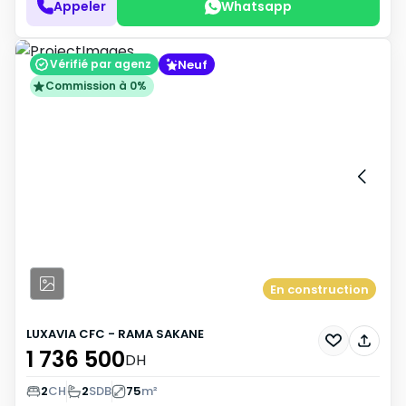
Appeler
Whatsapp
Neuf
Vérifié par agenz
Commission à 0%
En construction
LUXAVIA CFC - RAMA SAKANE
1 736 500
DH
2
CH
2
SDB
75
m²