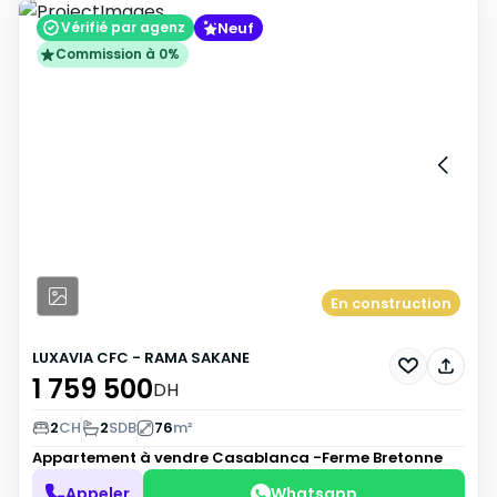
Neuf
Vérifié par agenz
Commission à 0%
En construction
LUXAVIA CFC - RAMA SAKANE
1 759 500
DH
2
CH
2
SDB
76
m²
Appartement à vendre
Casablanca -Ferme Bretonne
Appeler
Whatsapp