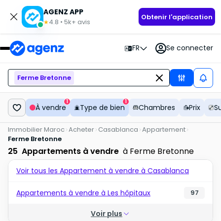
AGENZ APP
Obtenir l'application
4.8
•
5k+
avis
★
FR
Se connecter
Ferme Bretonne
1
1
À vendre
Type de bien
Chambres
Prix
S
Immobilier Maroc
Acheter
Casablanca
Appartement
Ferme Bretonne
25
Appartements à vendre
à Ferme Bretonne
Voir tous les Appartement à vendre à Casablanca
Appartements à vendre à Les hôpitaux
97
Voir plus