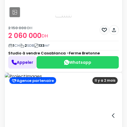
2 150 000
DH
2 060 000
DH
1
CH
2
SDB
133
m²
Studio à vendre
Casablanca -Ferme Bretonne
Appeler
Whatsapp
Agence partenaire
Il y a 2 mois