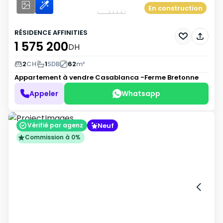
En construction
RÉSIDENCE AFFINITIES
1 575 200
DH
2
CH
1
SDB
62
m²
Appartement à vendre
Casablanca -Ferme Bretonne
Appeler
Whatsapp
Neuf
Vérifié par agenz
Commission à 0%