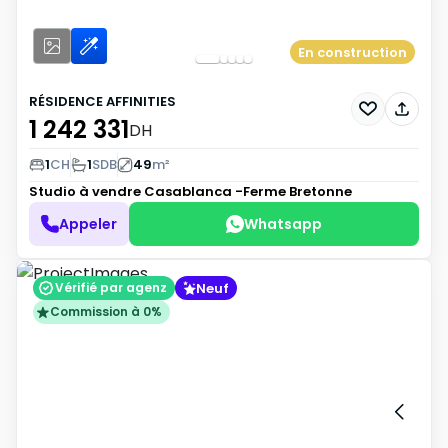
En construction
RÉSIDENCE AFFINITIES
1 242 331
DH
1
CH
1
SDB
49
m²
Studio à vendre
Casablanca -Ferme Bretonne
Appeler
Whatsapp
Neuf
Vérifié par agenz
Commission à 0%