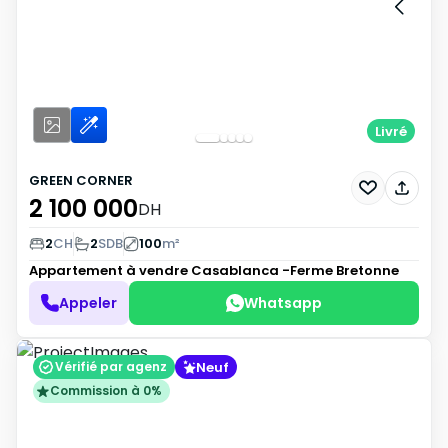
Livré
GREEN CORNER
2 100 000
DH
2
CH
2
SDB
100
m²
Appartement à vendre
Casablanca -Ferme Bretonne
Appeler
Whatsapp
Neuf
Vérifié par agenz
Commission à 0%