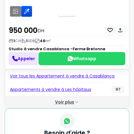
950 000
DH
1
CH
1
SDB
48
m²
Studio à vendre
Casablanca -Ferme Bretonne
Appeler
Whatsapp
Voir tous les Appartement à vendre à Casablanca
Appartements à vendre à Les hôpitaux
97
Voir plus
Besoin d'aide ?