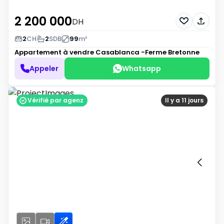
2 200 000
DH
2
CH
2
SDB
99
m²
Appartement à vendre
Casablanca -Ferme Bretonne
Appeler
Whatsapp
Vérifié par agenz
Il y a 11 jours