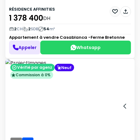
RÉSIDENCE AFFINITIES
1 378 400
DH
2
CH
2
SDB
54
m²
Appartement à vendre
Casablanca -Ferme Bretonne
Appeler
Whatsapp
Neuf
Vérifié par agenz
Commission à 0%