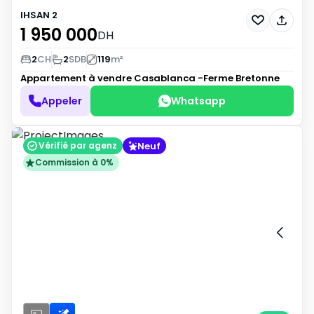
IHSAN 2
1 950 000
DH
2
CH
2
SDB
119
m²
Appartement à vendre
Casablanca -Ferme Bretonne
Appeler
Whatsapp
Neuf
Vérifié par agenz
Commission à 0%