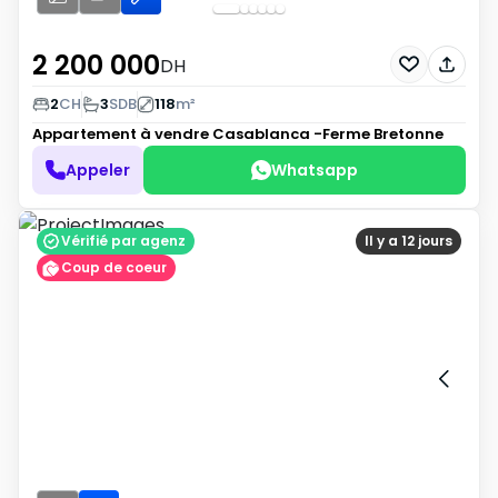
2 200 000
DH
2
CH
3
SDB
118
m²
Appartement à vendre
Casablanca -Ferme Bretonne
Appeler
Whatsapp
Vérifié par agenz
Il y a 12 jours
Coup de coeur