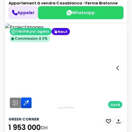
Appartement à vendre
Casablanca -Ferme Bretonne
Appeler
Whatsapp
Neuf
Vérifié par agenz
Commission à 0%
Livré
GREEN CORNER
1 953 000
DH