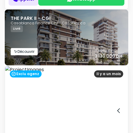
THE PARK II - CGI
Casablanca Finance City - Casablanca
Livré
à partir de
Découvrir
3 130 000 DH
Exclu agenz
Il y a un mois