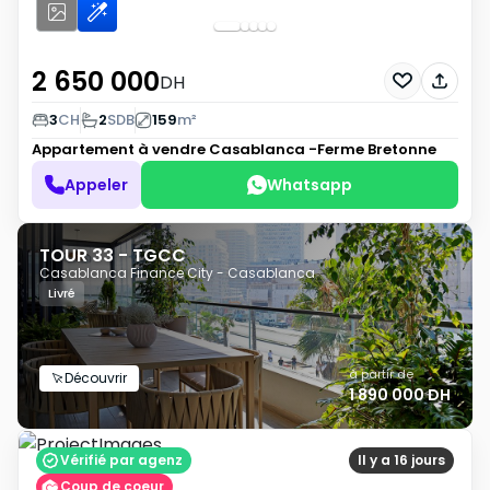
2 650 000
DH
3
CH
2
SDB
159
m²
Appartement à vendre
Casablanca -Ferme Bretonne
Appeler
Whatsapp
TOUR 33 - TGCC
Casablanca Finance City - Casablanca
Livré
à partir de
Découvrir
1 890 000 DH
Vérifié par agenz
Il y a 16 jours
Coup de coeur