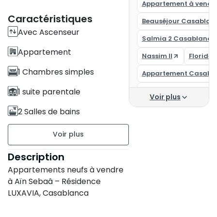
Appartement à vendr
Caractéristiques
Beauséjour Casablan
Avec Ascenseur
Salmia 2 Casablanca
Appartement
Nassim II
Floride
1 Chambres simples
Appartement Casabl
1 suite parentale
Casa Finance City
Voir plus
Achat appartement c
2 Salles de bains
Appartement à vendr
77 m2
Non meublé
Description
Appartements neufs à vendre
étage 3 sur 4
à Aïn Sebaâ – Résidence
7 appartements par palier
LUXAVIA, Casablanca
Ancienneté de la
Située sur le boulevard des