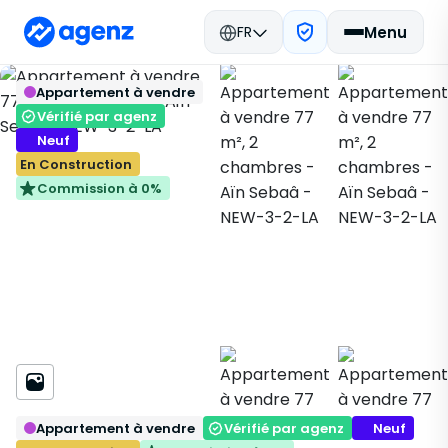
FR
Menu
Immobilier Maroc
Appartement à vendre
Immobilier Neuf
Casablanca
Retour
Enregistrer
Appartement
Aïn Sebaâ
Vérifié par agenz
NEW-3-2-LA
Neuf
En Construction
Commission à 0%
Appartement à vendre
Vérifié par agenz
Neuf