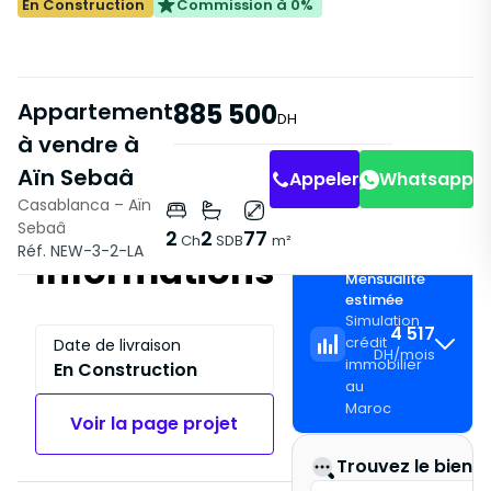
En Construction
Commission à 0%
Appartement
885 500
DH
à vendre à
Aïn Sebaâ
Appeler
Whatsapp
Casablanca – Aïn
Sebaâ
2
2
77
Ch
SDB
m²
Réf. NEW-3-2-LA
Informations
Mensualité
estimée
Simulation
4 517
crédit
Date de livraison
DH
/
mois
immobilier
En Construction
au
Maroc
Voir la page projet
Trouvez le bien i