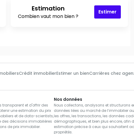
Estimation
Estimer
Combien vaut mon bien ?
mobiliers
Crédit immobilier
Estimer un bien
Carrières chez agen
Nos données
transparent et d'offrir des
Nous collectons, analysons et structurons 
tenir une estimation du prix
données liées au marché de l’immobilier 
iliers et de data-scientists,
les offres, les transactions, les données cad
re des décisions immobilières
démographiques, et bien plus encore, afin d
tions de prix immobilier.
estimation précise à ceux qui souhaitent a
propriétés.