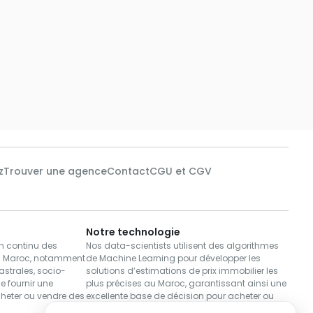
z
Trouver une agence
Contact
CGU et CGV
Notre technologie
en continu des
Nos data-scientists utilisent des algorithmes
au Maroc, notamment
de Machine Learning pour développer les
astrales, socio-
solutions d’estimations de prix immobilier les
e fournir une
plus précises au Maroc, garantissant ainsi une
cheter ou vendre des
excellente base de décision pour acheter ou
vendre.