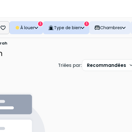
1
1
À louer
Type de bien
Chambres
arah
h
Triées par
:
Recommandées