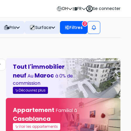
DH
FR
Se connecter
2
Prix
Surface
Filtres
Tout l'immobilier
neuf
Maroc
Au
à 0% de
commission
Découvrez plus
Appartement
Familial à
Casablanca
Voir les appartements