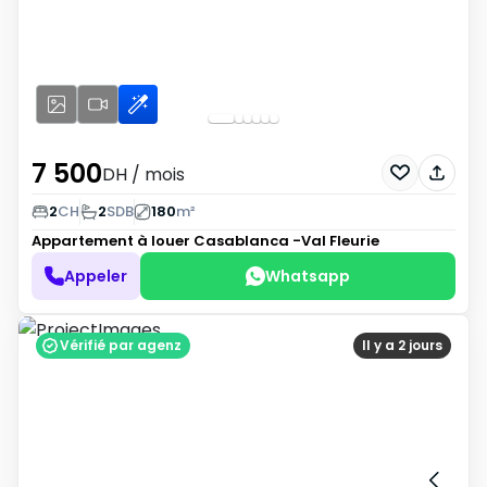
7 500
DH
/ mois
2
CH
2
SDB
180
m²
Appartement à louer
Casablanca -Val Fleurie
Appeler
Whatsapp
Vérifié par agenz
Il y a 2 jours