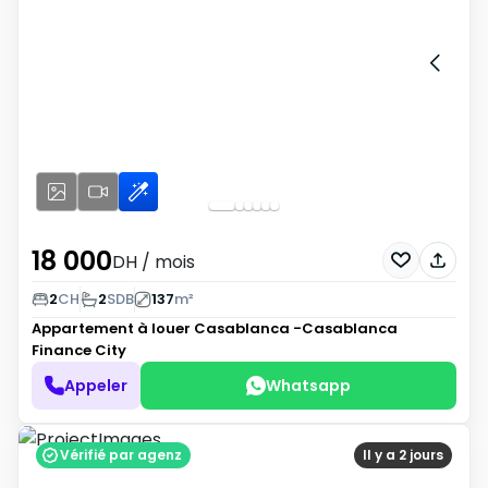
18 000
DH
/ mois
2
CH
2
SDB
137
m²
Appartement à louer
Casablanca -Casablanca
Finance City
Appeler
Whatsapp
Vérifié par agenz
Il y a 2 jours