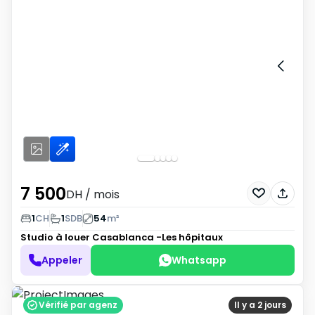
7 500
DH
/ mois
1
CH
1
SDB
54
m²
Studio à louer
Casablanca -Les hôpitaux
Appeler
Whatsapp
Vérifié par agenz
Il y a 2 jours