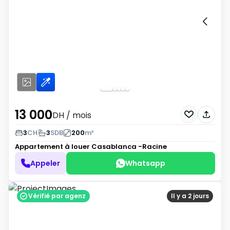
13 000
DH
/ mois
3
CH
3
SDB
200
m²
Appartement à louer
Casablanca -Racine
Appeler
Whatsapp
Vérifié par agenz
Il y a 2 jours