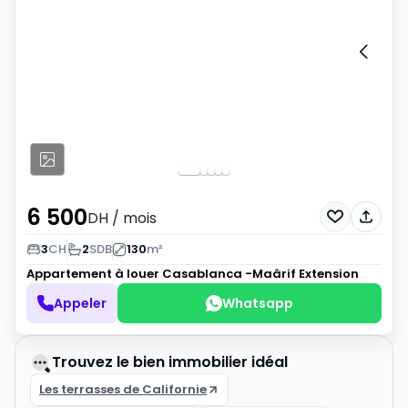
6 500
DH
/ mois
3
CH
2
SDB
130
m²
Appartement à louer
Casablanca -Maârif Extension
Appeler
Whatsapp
Trouvez le bien immobilier idéal
Les terrasses de Californie