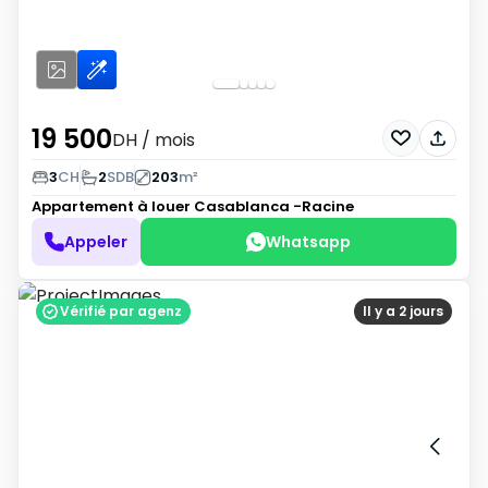
19 500
DH
/ mois
3
CH
2
SDB
203
m²
Appartement à louer
Casablanca -Racine
Appeler
Whatsapp
Vérifié par agenz
Il y a 2 jours