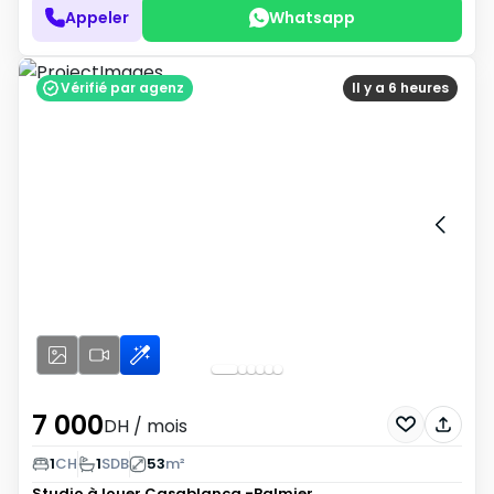
Appeler
Whatsapp
Vérifié par agenz
Il y a 6 heures
7 000
DH
/ mois
1
CH
1
SDB
53
m²
Studio à louer
Casablanca -Palmier