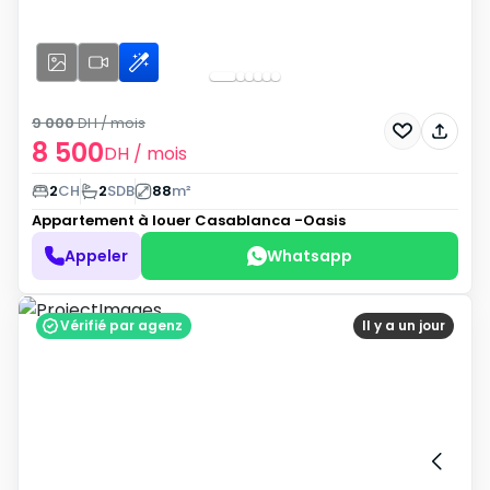
9 000
DH
/ mois
8 500
DH
/ mois
2
CH
2
SDB
88
m²
Appartement à louer
Casablanca -Oasis
Appeler
Whatsapp
Vérifié par agenz
Il y a un jour