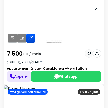
7 500
DH
/ mois
3
CH
2
SDB
140
m²
Appartement à louer
Casablanca -Mers Sultan
Appeler
Whatsapp
Agence partenaire
Il y a un jour