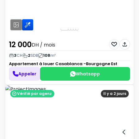
12 000
DH
/ mois
3
CH
2
SDB
108
m²
Appartement à louer
Casablanca -Bourgogne Est
Appeler
Whatsapp
Vérifié par agenz
Il y a 2 jours