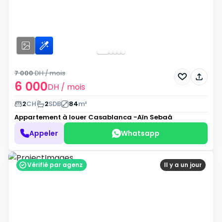
7 000
DH
/ mois
6 000
DH
/ mois
2
CH
2
SDB
84
m²
Appartement à louer
Casablanca -Aïn Sebaâ
Appeler
Whatsapp
Vérifié par agenz
Il y a un jour