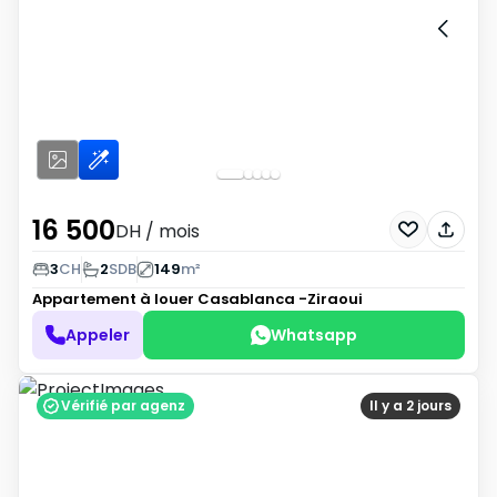
16 500
DH
/ mois
3
CH
2
SDB
149
m²
Appartement à louer
Casablanca -Ziraoui
Appeler
Whatsapp
Vérifié par agenz
Il y a 2 jours