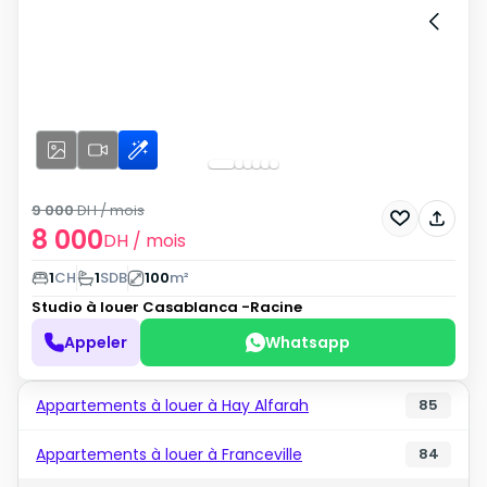
9 000
DH
/ mois
8 000
DH
/ mois
1
CH
1
SDB
100
m²
Studio à louer
Casablanca -Racine
Appeler
Whatsapp
Appartements à louer à Hay Alfarah
85
Appartements à louer à Franceville
84