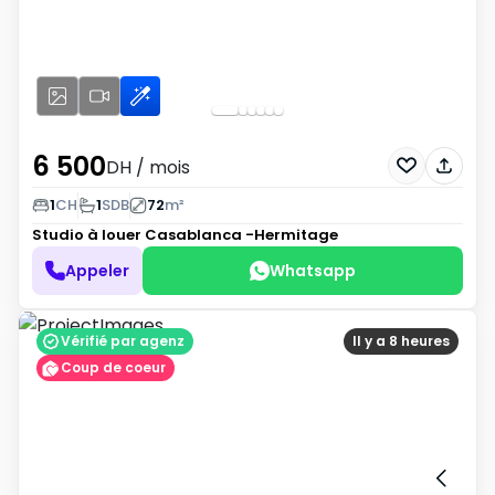
6 500
DH
/ mois
1
CH
1
SDB
72
m²
Studio à louer
Casablanca -Hermitage
Appeler
Whatsapp
Vérifié par agenz
Il y a 8 heures
Coup de coeur