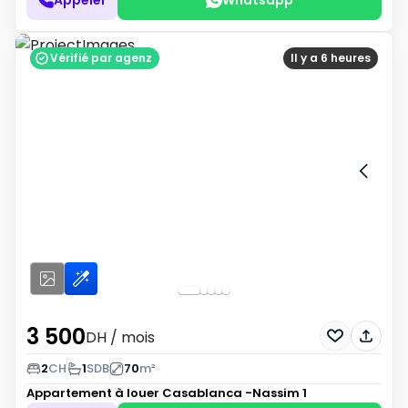
Vérifié par agenz
Il y a 6 heures
3 500
DH
/ mois
2
CH
1
SDB
70
m²
Appartement à louer
Casablanca -Nassim 1