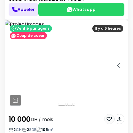
Appeler
Whatsapp
Vérifié par agenz
Il y a 6 heures
Coup de coeur
10 000
DH
/ mois
2
CH
2
SDB
105
m²