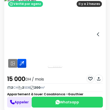
Vérifié par agenz
Il y a 2 heures
15 000
DH
/ mois
2
CH
2
SDB
200
m²
Appartement à louer
Casablanca -Gauthier
Appeler
Whatsapp