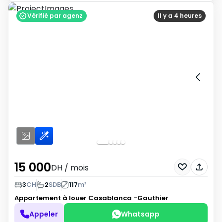
Vérifié par agenz
Il y a 4 heures
15 000
DH
/ mois
3
CH
2
SDB
117
m²
Appartement à louer
Casablanca -Gauthier
Appeler
Whatsapp