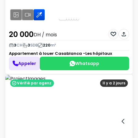
20 000
DH
/ mois
3
CH
3
SDB
220
m²
Appartement à louer
Casablanca -Les hôpitaux
Appeler
Whatsapp
Vérifié par agenz
Il y a 2 jours