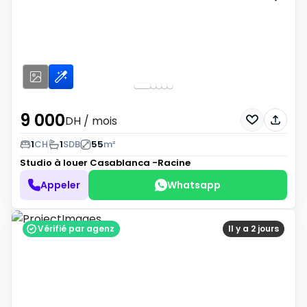
9 000
DH
/ mois
1
CH
1
SDB
55
m²
Studio à louer
Casablanca -Racine
Appeler
Whatsapp
Vérifié par agenz
Il y a 2 jours