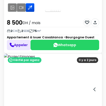
8 500
DH
/ mois
2
CH
2
SDB
75
m²
Appartement à louer
Casablanca -Bourgogne Ouest
Appeler
Whatsapp
Vérifié par agenz
Il y a 2 jours