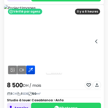
Vérifié par agenz
Il y a 6 heures
8 500
DH
/ mois
1
CH
1
SDB
50
m²
Studio à louer
Casablanca -Anfa
Appeler
Whatsapp