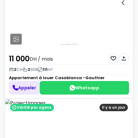
11 000
DH
/ mois
2
CH
2
SDB
111
m²
Appartement à louer
Casablanca -Gauthier
Appeler
Whatsapp
Vérifié par agenz
Il y a un jour