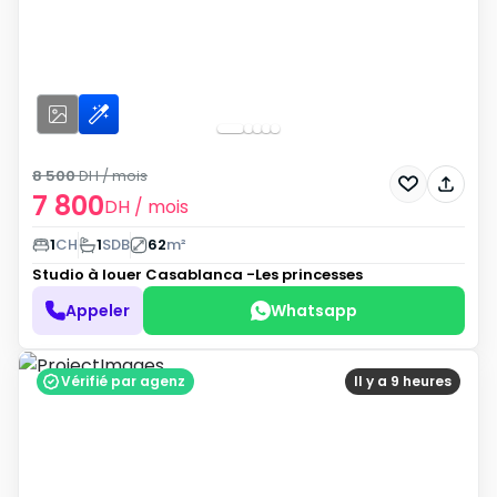
8 500
DH
/ mois
7 800
DH
/ mois
1
CH
1
SDB
62
m²
Studio à louer
Casablanca -Les princesses
Appeler
Whatsapp
Vérifié par agenz
Il y a 9 heures