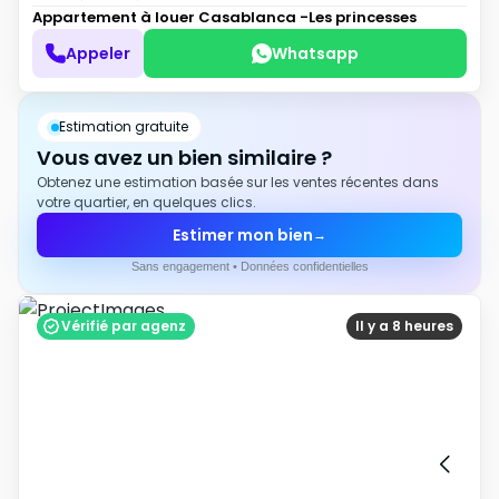
Appartement à louer
Casablanca -Les princesses
Appeler
Whatsapp
Estimation gratuite
Vous avez un bien similaire ?
Obtenez une estimation basée sur les ventes récentes dans
votre quartier, en quelques clics.
Estimer mon bien
→
Sans engagement • Données confidentielles
Vérifié par agenz
Il y a 8 heures