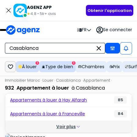
AGENZ APP
Obtenir l'application
4.8
•
5k+
avis
★
FR
Se connecter
1
1
À louer
Type de bien
Chambres
Prix
Sur
Immobilier Maroc
Louer
Casablanca
Appartement
932
Appartement à louer
à Casablanca
Appartements à louer à Hay Alfarah
85
Appartements à louer à Franceville
84
Voir plus