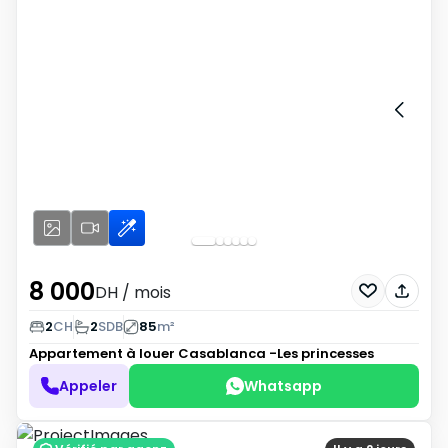
8 000
DH
/ mois
2
CH
2
SDB
85
m²
Appartement à louer
Casablanca -Les princesses
Appeler
Whatsapp