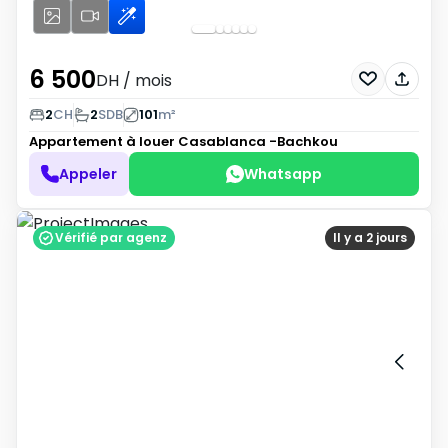
6 500
DH
/ mois
2
CH
2
SDB
101
m²
Appartement à louer
Casablanca -Bachkou
Appeler
Whatsapp
Vérifié par agenz
Il y a 2 jours