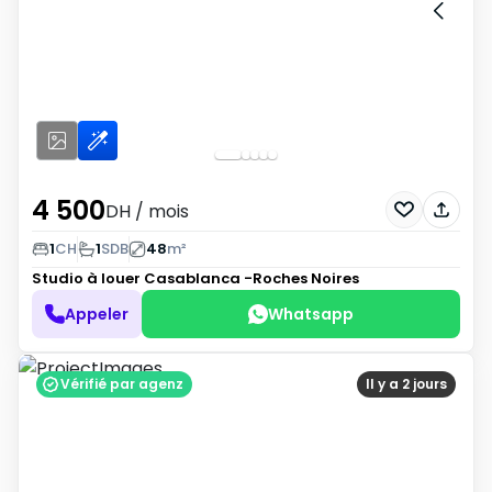
4 500
DH
/ mois
1
CH
1
SDB
48
m²
Studio à louer
Casablanca -Roches Noires
Appeler
Whatsapp
Vérifié par agenz
Il y a 2 jours