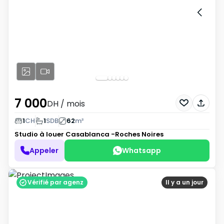
7 000
DH
/ mois
1
CH
1
SDB
62
m²
Studio à louer
Casablanca -Roches Noires
Appeler
Whatsapp
Vérifié par agenz
Il y a un jour