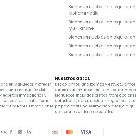
Bienes inmuebles en alquiler en
Mohammedia
Bienes inmuebles en alquiler en
Ou-Tanane
Bienes inmuebles en alquiler en 
Bienes inmuebles en alquiler en
Bienes inmuebles en alquiler en
Bienes inmuebles en alquiler en
Bienes inmuebles en alquiler e
Nuestros datos
Bienes inmuebles en alquiler 
ario en Marruecos y ofrecer
Recopilamos, analizamos y estructuramo
ener una estimación del
datos relacionados con el mercado inmobil
 expertos inmobiliarios y
Marruecos, incluidas ofertas, transaccione
Bienes inmuebles en alquiler en
r a nuestros clientes tomar
catastrales, datos sociodemográficos y 
Fnideq
ner las mejores estimaciones
proporcionar una estimación precisa a qu
Bienes inmuebles en alquiler en
comprar o vender propiedades.
Bienes inmuebles en alquiler en 
NOS