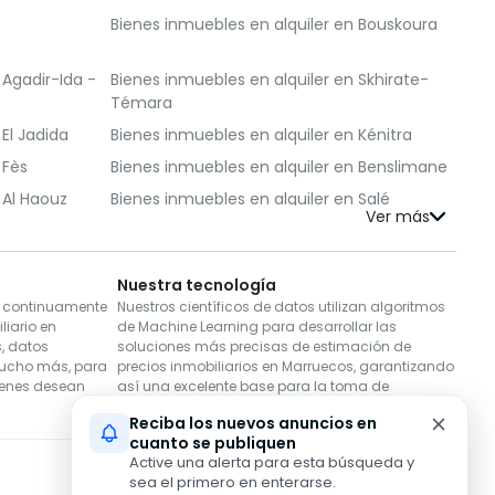
Bienes inmuebles en alquiler en Bouskoura
 Agadir-Ida -
Bienes inmuebles en alquiler en Skhirate-
Témara
El Jadida
Bienes inmuebles en alquiler en Kénitra
 Fès
Bienes inmuebles en alquiler en Benslimane
 Al Haouz
Bienes inmuebles en alquiler en Salé
 Berrechid
Bienes inmuebles en alquiler en Essaouira
n Médiouna
Bienes inmuebles en alquiler en Meknès
Nuestra tecnología
en Rehamna
Bienes inmuebles en alquiler en Inezgane-
s continuamente
Nuestros científicos de datos utilizan algoritmos
Ait Melloul
iario en
de Machine Learning para desarrollar las
s, datos
soluciones más precisas de estimación de
 M'Diq-
Bienes inmuebles en alquiler en Khémisset
mucho más, para
precios inmobiliarios en Marruecos, garantizando
ienes desean
así una excelente base para la toma de
 Settat
Bienes inmuebles en alquiler en Fahs-Anjra
decisiones de compra o venta.
Reciba los nuevos anuncios en
El Hajeb
cuanto se publiquen
Active una alerta para esta búsqueda y
Descargar en
Descargar en
sea el primero en enterarse.
App Store
Google Play