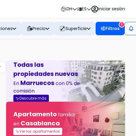
DH
ES
Iniciar sesión
1
ciones
Precio
Superficie
Filtros
Todas las
propiedades nuevas
Marruecos
En
con 0% de
comisión
Descubre más
Apartamento
familiar
Casablanca
en
Ver los apartamentos