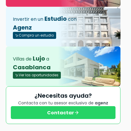
Estudio
Invertir en un
con
Agenz
Compra un estudio
Lujo
Villas de
a
Casablanca
Ver las oportunidades
¿Necesitas ayuda?
Contacta con tu asesor exclusivo de
agenz
Contactar