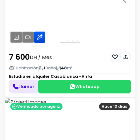
7 600
DH
/ Mes
1
Habitación
1
Baño
48
m²
Estudio en alquiler
Casablanca -Anfa
Llamar
Whatsapp
Verificado por agenz
Hace 13 días