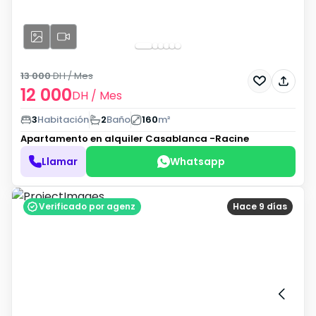
13 000
DH
/ Mes
12 000
DH
/ Mes
3
Habitación
2
Baño
160
m²
Apartamento en alquiler
Casablanca -Racine
Llamar
Whatsapp
Verificado por agenz
Hace 9 días