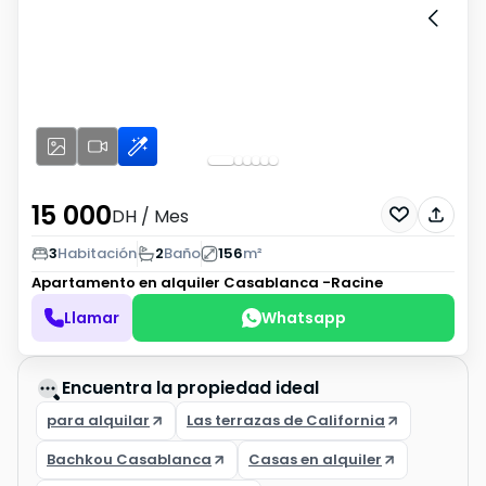
15 000
DH
/ Mes
3
Habitación
2
Baño
156
m²
Apartamento en alquiler
Casablanca -Racine
Llamar
Whatsapp
Encuentra la propiedad ideal
para alquilar
Las terrazas de California
Bachkou Casablanca
Casas en alquiler