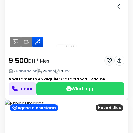
9 500
DH
/ Mes
2
Habitación
2
Baño
78
m²
Apartamento en alquiler
Casablanca -Racine
Llamar
Whatsapp
Agencia asociada
Hace 6 días