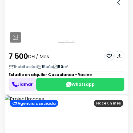
7 500
DH
/ Mes
1
Habitación
1
Baño
50
m²
Estudio en alquiler
Casablanca -Racine
Llamar
Whatsapp
Agencia asociada
Hace un mes