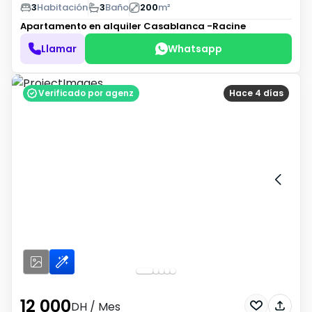
3
Habitación
3
Baño
200
m²
Apartamento en alquiler
Casablanca -Racine
Llamar
Whatsapp
Verificado por agenz
Hace 4 días
12 000
DH
/ Mes