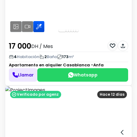
17 000
DH
/ Mes
4
Habitación
2
Baño
173
m²
Apartamento en alquiler
Casablanca -Anfa
Llamar
Whatsapp
Verificado por agenz
Hace 12 días