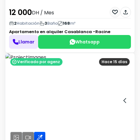
12 000
DH
/ Mes
2
Habitación
3
Baño
168
m²
Apartamento en alquiler
Casablanca -Racine
Llamar
Whatsapp
Verificado por agenz
Hace 15 días