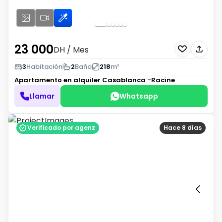
23 000
DH
/ Mes
3
Habitación
2
Baño
218
m²
Apartamento en alquiler
Casablanca -Racine
Llamar
Whatsapp
Verificado por agenz
Hace 8 días