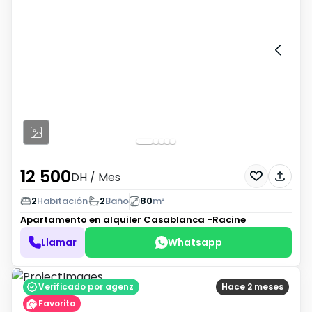
12 500
DH
/ Mes
2
Habitación
2
Baño
80
m²
Apartamento en alquiler
Casablanca -Racine
Llamar
Whatsapp
Verificado por agenz
Hace 2 meses
Favorito