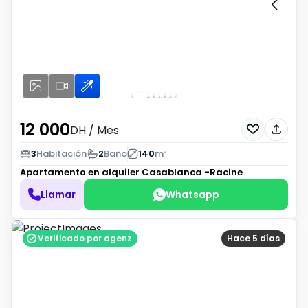
12 000
DH
/ Mes
3
Habitación
2
Baño
140
m²
Apartamento en alquiler
Casablanca -Racine
Llamar
Whatsapp
Verificado por agenz
Hace 5 días