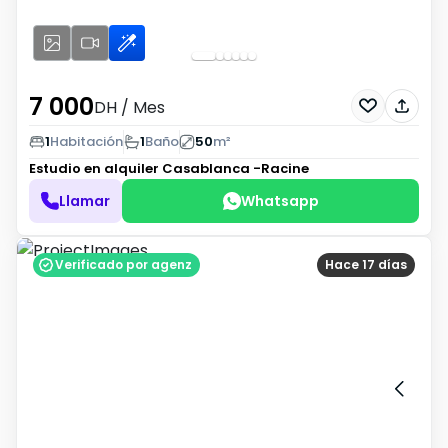
7 000
DH
/ Mes
1
Habitación
1
Baño
50
m²
Estudio en alquiler
Casablanca -Racine
Llamar
Whatsapp
Verificado por agenz
Hace 17 días