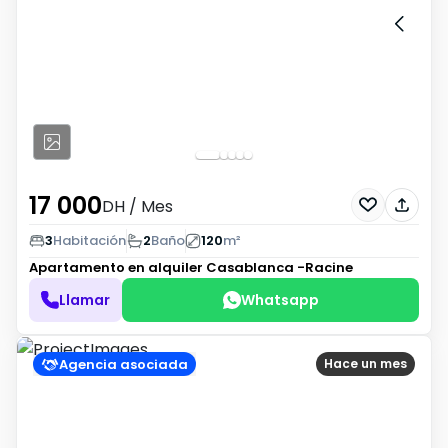
17 000
DH
/ Mes
3
Habitación
2
Baño
120
m²
Apartamento en alquiler
Casablanca -Racine
Llamar
Whatsapp
Agencia asociada
Hace un mes