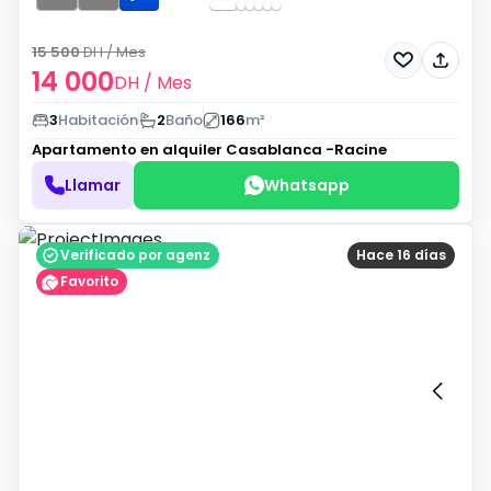
15 500
DH
/ Mes
14 000
DH
/ Mes
3
Habitación
2
Baño
166
m²
Apartamento en alquiler
Casablanca -Racine
Llamar
Whatsapp
Verificado por agenz
Hace 16 días
Favorito