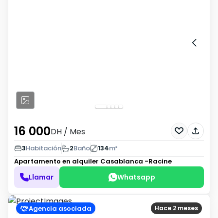
16 000
DH
/ Mes
3
Habitación
2
Baño
134
m²
Apartamento en alquiler
Casablanca -Racine
Llamar
Whatsapp
Agencia asociada
Hace 2 meses