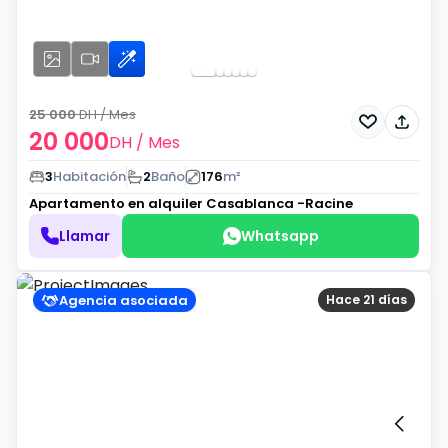
25 000
DH
/ Mes
20 000
DH
/ Mes
3
Habitación
2
Baño
176
m²
Apartamento en alquiler
Casablanca -Racine
Llamar
Whatsapp
Agencia asociada
Hace 21 días