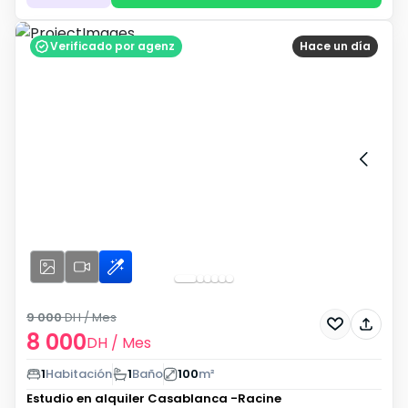
Verificado por agenz
Hace un día
9 000
DH
/ Mes
8 000
DH
/ Mes
1
Habitación
1
Baño
100
m²
Estudio en alquiler
Casablanca -Racine