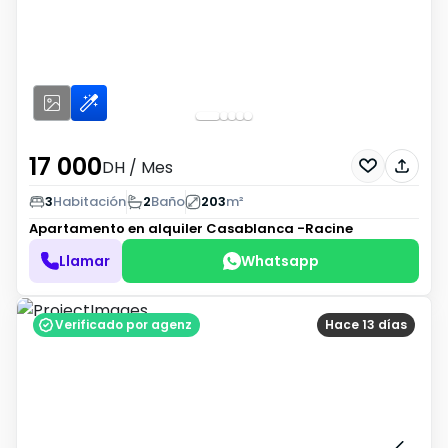
17 000
DH
/ Mes
3
Habitación
2
Baño
203
m²
Apartamento en alquiler
Casablanca -Racine
Llamar
Whatsapp
Verificado por agenz
Hace 13 días