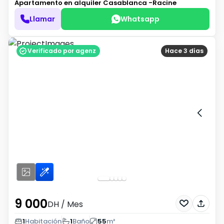
Apartamento en alquiler
Casablanca -Racine
Llamar
Whatsapp
Verificado por agenz
Hace 3 días
9 000
DH
/ Mes
1
Habitación
1
Baño
55
m²