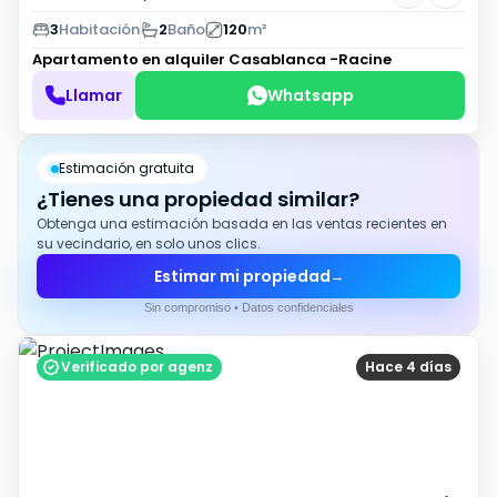
3
Habitación
2
Baño
120
m²
Apartamento en alquiler
Casablanca -Racine
Llamar
Whatsapp
Estimación gratuita
¿Tienes una propiedad similar?
Obtenga una estimación basada en las ventas recientes en
su vecindario, en solo unos clics.
Estimar mi propiedad
→
Sin compromiso • Datos confidenciales
Verificado por agenz
Hace 4 días