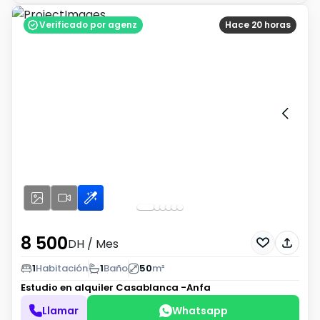
Verificado por agenz
Hace 20 horas
8 500
DH
/ Mes
1
Habitación
1
Baño
50
m²
Estudio en alquiler
Casablanca -Anfa
Llamar
Whatsapp