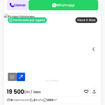
Llamar
Whatsapp
Verificado por agenz
Hace 3 días
19 500
DH
/ Mes
3
Habitación
2
Baño
203
m²