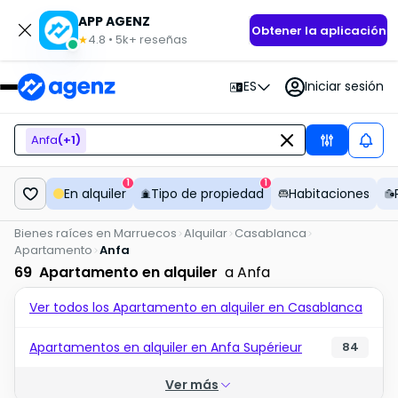
APP AGENZ
Obtener la aplicación
4.8
•
5k+
reseñas
★
ES
Iniciar sesión
Anfa
(+
1
)
1
1
En alquiler
Tipo de propiedad
Habitaciones
Bienes raíces en Marruecos
Alquilar
Casablanca
Apartamento
Anfa
69
Apartamento en alquiler
a Anfa
Ver todos los Apartamento en alquiler en Casablanca
Apartamentos en alquiler en Anfa Supérieur
84
Ver más