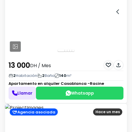
13 000
DH
/ Mes
2
Habitación
2
Baño
140
m²
Apartamento en alquiler
Casablanca -Racine
Llamar
Whatsapp
Agencia asociada
Hace un mes