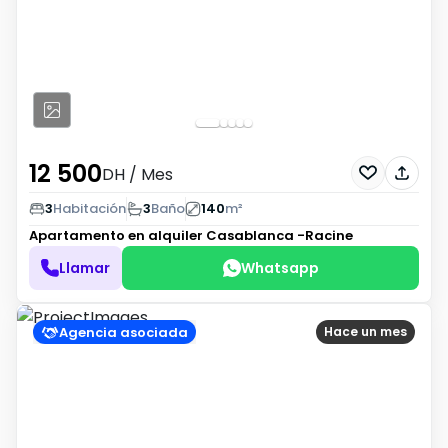
12 500
DH
/ Mes
3
Habitación
3
Baño
140
m²
Apartamento en alquiler
Casablanca -Racine
Llamar
Whatsapp
Agencia asociada
Hace un mes