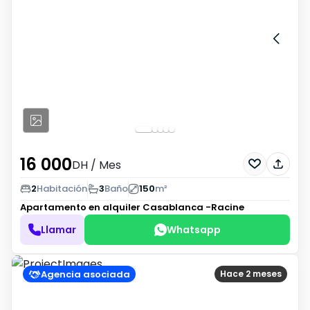
16 000
DH
/ Mes
2
Habitación
3
Baño
150
m²
Apartamento en alquiler
Casablanca -Racine
Llamar
Whatsapp
Agencia asociada
Hace 2 meses