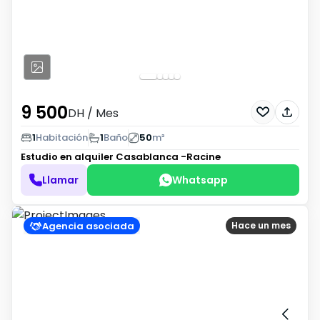
9 500
DH
/ Mes
1
Habitación
1
Baño
50
m²
Estudio en alquiler
Casablanca -Racine
Llamar
Whatsapp
Agencia asociada
Hace un mes