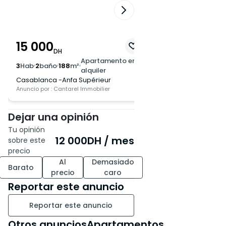
15 000
16 000
DH
DH
Apartamento en
A
3
Hab
2
baño
188
m²
3
Hab
2
baño
150
m²
alquiler
a
Casablanca -Anfa Supérieur
Casablanca -Anfa S
Anuncio por : Cantarel Immobilier
Anuncio por : Cantarel I
Dejar una opinión
Tu opinión
12 000
DH
/ mes
sobre este
precio
Al
Demasiado
Barato
precio
caro
Reportar este anuncio
Reportar este anuncio
Otros anunciosApartamentos