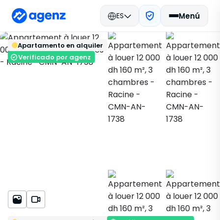
ES
Menú
Bienes raíces en Marruecos
Apartamento en alquiler
Alquilar
Casablanca
Volver
Guardar
Apartamento
Racine
Verificado por agenz
CMN-AN-1738