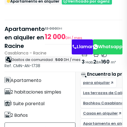
Apartamento en alquiler
Verificado por agenz
Apartamento
13 000
DH
12 000
en alquiler en
DH
/ mes
Racine
Llamar
Whatsapp
Casablanca – Racine
Gastos de comunidad :
500
DH
/ mes
Características
3
2
160
Hab
BA
m²
Ref. CMN-AN-1738
Con Ascensor
Encuentra la pro
Apartamento
para alquilar
2 habitaciones simples
Las terrazas de Califo
1 Suite parental
Bachkou Casablanca
Casas en alquiler
2 Baños
Apartamento en alqui
160 m²