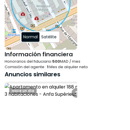
luminosidad, ofreciendo un
entorno agradable y sereno.
¡No pierda la oportunidad de
alquilar este magnífico
Normal
Satélite
inmueble en Racine!
Contáctenos ahora para
Información financiera
programar una visita.
Honorarios del fiduciario:
500
MAD / mes
Comisión del agente :
1
Mes de alquiler neto
Anuncios similares
Hace un día
Hace un día