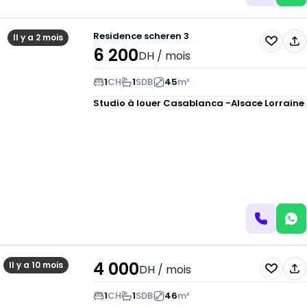
Residence scheren 3
Il y a 2 mois
6 200
DH
/ mois
1
CH
1
SDB
45
m²
Studio à louer
Casablanca -Alsace Lorraine
4 000
Il y a 10 mois
DH
/ mois
1
CH
1
SDB
46
m²