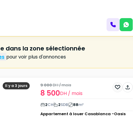
 dans la zone sélectionnée
es
pour voir plus d'annonces
9 000
DH
/ mois
Il y a 3 jours
8 500
DH
/ mois
2
CH
2
SDB
88
m²
Appartement à louer
Casablanca -Oasis