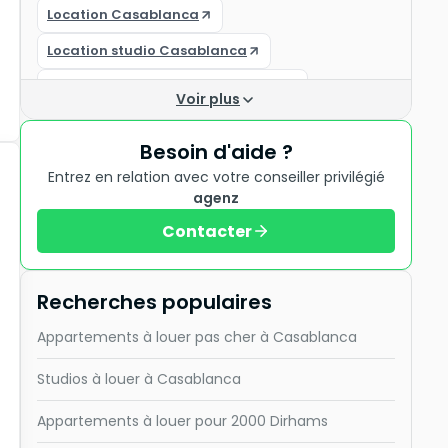
Location Casablanca
Location studio Casablanca
Appartement à louer à Bouskoura
Voir plus
Appartement à louer Ain Sebaa
Besoin d'aide ?
Appartement à louer Bouskoura
Entrez en relation avec votre conseiller privilégié
Appartements à louer à Casablanca
agenz
Contacter
Résidence les princesses
Appartements
Studio à louer Casablanca
Recherches populaires
Appartement à louer Casablanca
Appartements à louer pas cher à Casablanca
Appartement a louer Casablanca
Studios à louer à Casablanca
Appartements à louer pour 2000 Dirhams