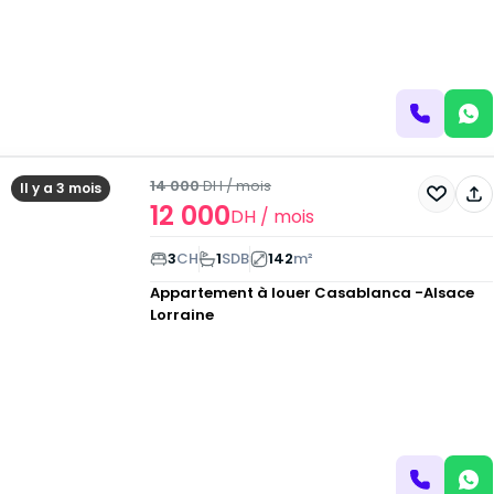
14 000
DH
/ mois
Il y a 3 mois
12 000
DH
/ mois
3
CH
1
SDB
142
m²
Appartement à louer
Casablanca -Alsace
Lorraine