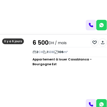
6 500
Il y a 6 jours
DH
/ mois
2
CH
1
SDB
106
m²
Appartement à louer
Casablanca -
Bourgogne Est