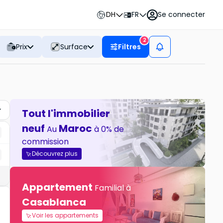
DH
FR
Se connecter
2
Prix
Surface
Filtres
Tout l'immobilier
neuf
Maroc
Au
à 0% de
commission
Découvrez plus
Appartement
Familial à
Casablanca
Voir les appartements