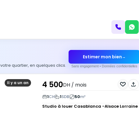
Estimer mon bien
→
otre quartier, en quelques clics.
Sans engagement • Données confidentielles
4 500
Il y a un an
DH
/ mois
1
CH
1
SDB
50
m²
Studio à louer
Casablanca -Alsace Lorraine