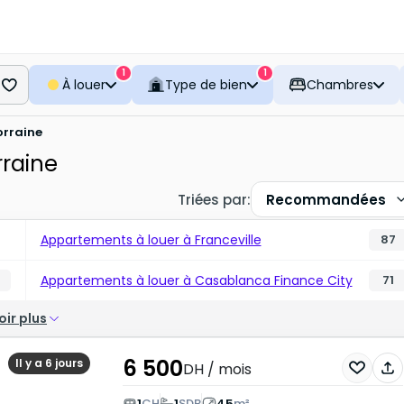
1
1
À louer
Type de bien
Chambres
orraine
rraine
Triées par
:
Recommandées
Appartements à louer à Franceville
87
Appartements à louer à Casablanca Finance City
71
oir plus
6 500
Il y a 6 jours
DH
/ mois
1
CH
1
SDB
45
m²