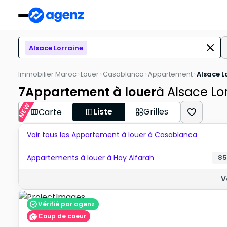
Alsace Lorraine
Immobilier Maroc
Louer
Casablanca
Appartement
Alsace L
7
Appartement à louer
à Alsace Lo
NEW
Liste
Grilles
Carte
Voir tous les Appartement à louer à Casablanca
Appartements à louer à Hay Alfarah
85
V
Vérifié par agenz
Coup de coeur