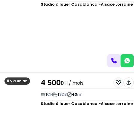
Studio à louer
Casablanca -Alsace Lorraine
4 500
Il y a un an
DH
/ mois
1
CH
1
SDB
43
m²
Studio à louer
Casablanca -Alsace Lorraine