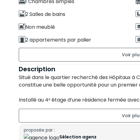
1 Chambres simples
2 Salles de bains
Non meublé
2 appartements par palier
État du bien : Travaux à prévoir
Description
Parking titré : 1 Place
Situé dans le quartier recherché des Hôpitaux à
constitue une belle opportunité pour un premier 
Orientation des chambres : Nord-Est
Installé au 4ᵉ étage d’une résidence fermée avec 
Sud-Ouest assurant un ensoleillement optimal e
de la journée.
Caractéristiques principales :
proposée par :
Sélection agenz