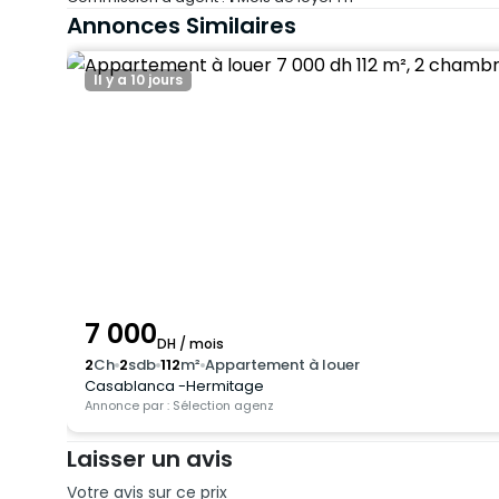
Annonces Similaires
Il y a 10 jours
7 000
DH / mois
2
Ch
2
sdb
112
m²
Appartement à louer
Casablanca -Hermitage
Annonce par : Sélection agenz
Laisser un avis
Votre avis sur ce prix