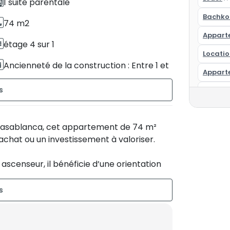
1 suite parentale
Bachko
74 m2
Appart
étage 4 sur 1
Locati
Ancienneté de la construction : Entre 1 et
Appart
5 ans
Appart
Résidence sécurisée
Appart
Sud-Ouest
 Casablanca, cet appartement de 74 m²
Appart
achat ou un investissement à valoriser.
Résiden
ascenseur, il bénéficie d’une orientation
Studio
t une atmosphère chaleureuse tout au long
Appart
Appart