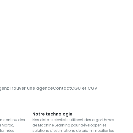
genz
Trouver une agence
Contact
CGU et CGV
Notre technologie
en continu des
Nos data-scientists utilisent des algorithmes
u Maroc,
de Machine Learning pour développer les
 données
solutions d’estimations de prix immobilier les