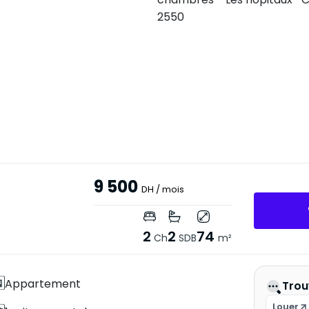
9 500
DH
/ mois
2
2
74
Ch
SDB
m²
Appartement
Trou
Louer