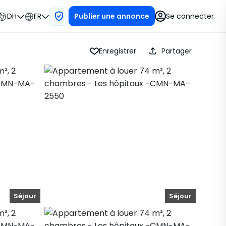
DH
FR
Se connecter
Publier une annonce
Enregistrer
Partager
Séjour
Séjour