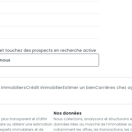
 et touchez des prospects en recherche active
nous
x Immobiliers
Crédit immobilier
Estimer un bien
Carrières chez a
Nos données
us transparent et d'offrir
Nous collectons, analysons et structurons 
dre ou obtenir une estimation
données liées au marché de l’immobilier a
xperts immobiliers et de
notamment les offres, les transactions, les