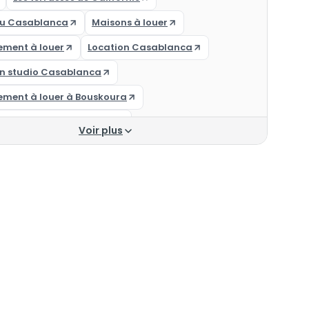
u Casablanca
Maisons à louer
ement à louer
Location Casablanca
on studio Casablanca
ement à louer à Bouskoura
ement à louer Ain Sebaa
Voir plus
ement à louer Bouskoura
ements à louer à Casablanca
ce les princesses
Appartements
 à louer Casablanca
ement à louer Casablanca
ement a louer Casablanca