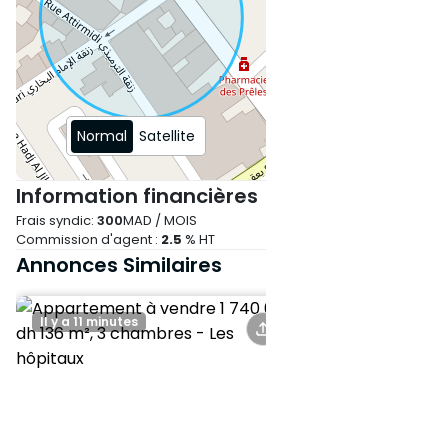
Emplacement calme et bien
desservi, proche des
commodités, écoles et
transports.
Contactez-nous pour plus
Normal
Satellite
d’informations ou pour
organiser une visite.
Information financières
Frais syndic:
300
MAD / MOIS
Commission d'agent :
2.5
% HT
Annonces Similaires
Il y a 11 minutes
Il y a 28 minutes