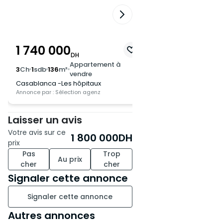
1 740 000
2 050 000
DH
DH
Appartement à
App
3
Ch
1
sdb
136
m²
3
Ch
2
sdb
143
m²
vendre
ven
Casablanca -Les hôpitaux
Casablanca -Val Fle
Annonce par : Sélection agenz
Annonce par : Sélection
Laisser un avis
Votre avis sur ce
1 800 000
DH
prix
Pas
Trop
Au prix
cher
cher
Signaler cette annonce
Signaler cette annonce
Autres annonces