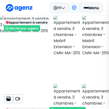
FR
Menu
Immobilier Maroc
Acheter
Retour
Enregistrer
Appartement à vendre
Casablanca
Appartement
Maârif Extension
CMN-MA-2115
Vérifié par agenz