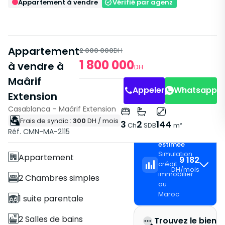
Appartement à vendre
Vérifié par agenz
Appartement
2 000 000
DH
1 800 000
à vendre à
DH
Maârif
Appeler
Whatsapp
Extension
Casablanca – Maârif Extension
Frais de syndic :
300
DH
/ mois
Caractéristiques
3
2
144
Ch
SDB
m²
Réf. CMN-MA-2115
Mensualité
Avec Ascenseur
estimée
Simulation
Appartement
9 182
crédit
DH
/
mois
immobilier
2 Chambres simples
au
Maroc
1 suite parentale
2 Salles de bains
Trouvez le bien i