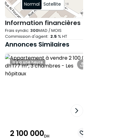
Normal
Satellite
Information financières
Frais syndic:
300
MAD / MOIS
Commission d'agent :
2.5
% HT
Annonces Similaires
Il y a une heure
Il y a 2 heures
2 100 000
1 780 000
DH
DH