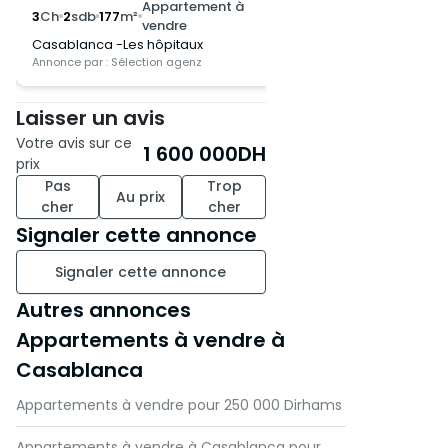
Appartement à
App
3
Ch
2
sdb
177
m²
3
Ch
2
sdb
131
m²
vendre
ven
Casablanca -Les hôpitaux
Casablanca -Burger
Annonce par : Sélection agenz
Annonce par : Sélection
Laisser un avis
Votre avis sur ce
1 600 000
DH
prix
Pas
Trop
Au prix
cher
cher
Signaler cette annonce
Signaler cette annonce
Autres annonces
Appartements à vendre à
Casablanca
Appartements à vendre pour 250 000 Dirhams
Appartements à vendre à Casablanca pour