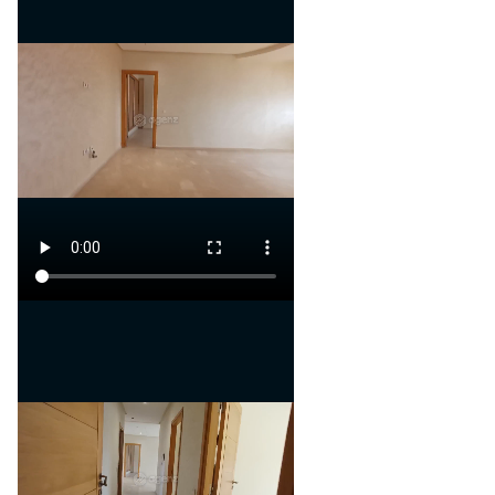
Nord-Est
agréable au quotidien.
Orientation des chambres :
Nord-Est
Caractéristiques du bien :
- Un séjour lumineux et
spacieux
- 3 chambres dont une suite
parentale
- Une salle de bain
- Une salle d'eau
- Une cuisine lumineuse et
fonctionnelle
- Des balcons pour profiter de
l'extérieur
- Une place de parking titrée
Frais de syndic mensuels : 300
MAD