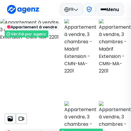
FR
Menu
Immobilier Maroc
Acheter
Retour
Enregistrer
Appartement à vendre
Casablanca
Appartement
Maârif Extension
CMN-MA-2201
Vérifié par agenz