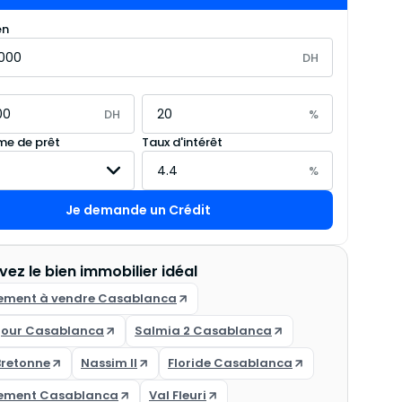
en
DH
DH
%
e de prêt
Taux d'intérêt
%
Je demande un Crédit
vez le bien immobilier idéal
ement à vendre Casablanca
jour Casablanca
Salmia 2 Casablanca
Bretonne
Nassim II
Floride Casablanca
ement Casablanca
Val Fleuri