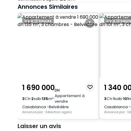
Annonces Similaires
Il y a 12 heures
Il y a 12 heur
1 690 000
1 340 0
DH
Appartement à
3
Ch
2
sdb
135
m²
3
Ch
1
sdb
101
vendre
Casablanca -Belvédère
Casablanca -
Annonce par : Sélection agenz
Annonce par : S
Laisser un avis