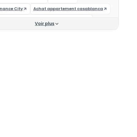
nance City
Achat appartement casablanca
ement à vendre Casablanca 300 000 DH
Voir plus