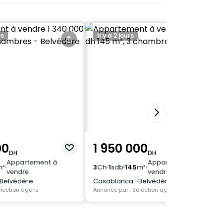
es
Il y a 2 jours
00
1 950 000
DH
DH
Appartement à
Appartement à
m²
3
Ch
1
sdb
145
m²
vendre
vendre
Belvédère
Casablanca -Belvédère
élection agenz
Annonce par : Sélection agenz