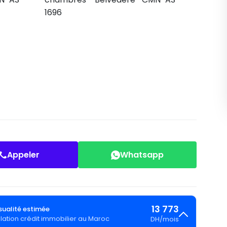
Appeler
Whatsapp
13 773
ualité estimée
lation crédit immobilier au Maroc
DH
/
mois