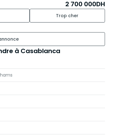
2 700 000
DH
Trop cher
 annonce
ndre à Casablanca
irhams