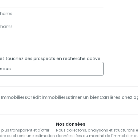
irhams
irhams
 et touchez des prospects en recherche active
nous
x Immobiliers
Crédit immobilier
Estimer un bien
Carrières chez a
Nos données
us transparent et d'offrir
Nous collectons, analysons et structurons 
dre ou obtenir une estimation
données liées au marché de l’immobilier a