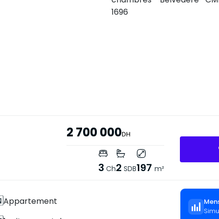
2 700 000
DH
3
2
197
Ch
SDB
m²
Appartement
Mens
Simu