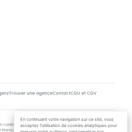
genz
Trouver une agence
Contact
CGU et CGV
Notre technologie
En continuant votre navigation sur ce site, vous
en continu des
Nos data-scientists utilisent des algorithmes
acceptez l'utilisation de cookies analytiques pour
u Maroc,
de Machine Learning pour développer les
mesurer notre audience, personnaliser nos