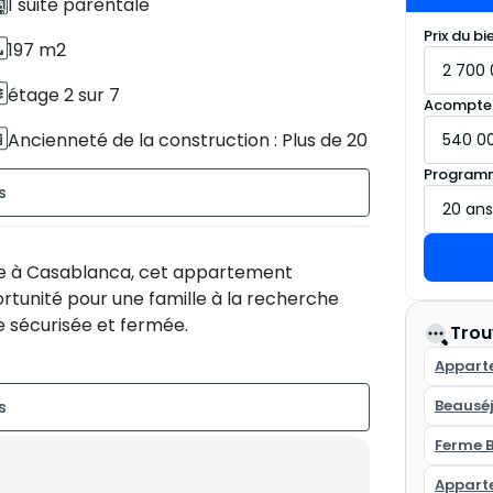
1 suite parentale
Prix du bi
197 m2
étage 2 sur 7
Acompte
Ancienneté de la construction : Plus de 20
ans
Programm
Résidence sécurisée
Terrasse de 20 m2
re à Casablanca, cet appartement
rtunité pour une famille à la recherche
Sans vis-à-vis
e sécurisée et fermée.
Trou
Appart
offre un espace de vie convivial et
n foyer.
Beausé
Ferme 
Appart