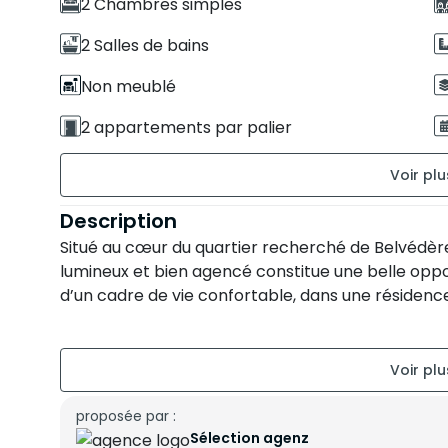
2 Chambres simples
2 Salles de bains
Non meublé
2 appartements par palier
État du bien : Correct
Description
Parking non titré : 1 Place
Situé au cœur du quartier recherché de Belvédè
lumineux et bien agencé constitue une belle oppo
Sud-Est
d’un cadre de vie confortable, dans une résidenc
Avec une superficie généreuse de 197 m², ce bien 
fonctionnel, parfaitement adapté aux besoins d’u
Caractéristiques principales :
proposée par :
Sélection agenz