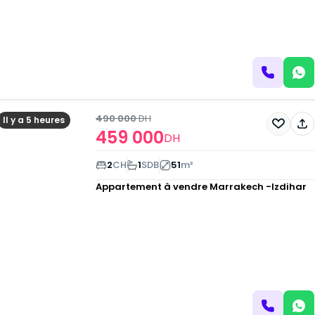
490 000
DH
Il y a 5 heures
459 000
DH
2
CH
1
SDB
51
m²
Appartement à vendre
Marrakech -Izdihar