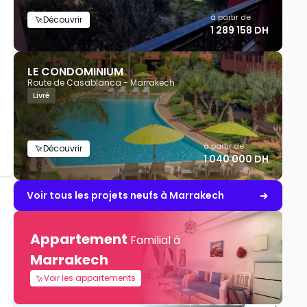
à partir de
Découvrir
1 289 158 DH
LE CONDOMINIUM
Route de Casablanca - Marrakech
Livré
à partir de
Découvrir
1 040 000 DH
Voir tous les projets neufs à Marrakech
Appartement
Familial à
Marrakech
Voir les appartements