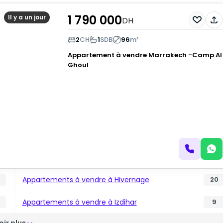
1 790 000
Il y a un jour
DH
2
CH
1
SDB
96
m²
Appartement à vendre
Marrakech -Camp Al
Ghoul
Appartements à vendre à Hivernage
4
20
Appartements à vendre à Izdihar
9
oir plus