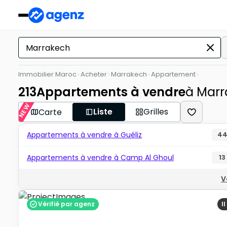
Immobilier Maroc
Acheter
Marrakech
Appartement
213
Appartements à vendre
à Mar
NEW
Liste
Grilles
Carte
Appartements à vendre à Guéliz
4
Appartements à vendre à Camp Al Ghoul
13
V
Vérifié par agenz
I