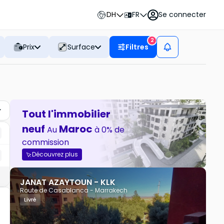
DH
FR
Se connecter
2
Prix
Surface
Filtres
Tout l'immobilier
neuf
Maroc
Au
à 0% de
commission
Découvrez plus
JANAT AZAYTOUN - KLK
Route de Casablanca - Marrakech
Livré