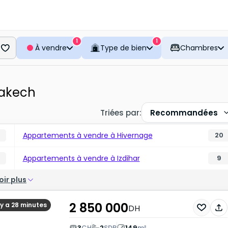
1
1
À vendre
Type de bien
Chambres
rakech
Triées par
:
Recommandées
Appartements à vendre à Hivernage
4
20
Appartements à vendre à Izdihar
9
oir plus
2 850 000
l y a 28 minutes
DH
3
CH
2
SDB
149
m²