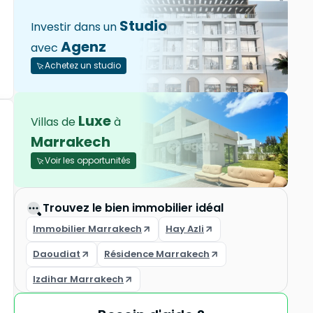
Studio
Investir dans un
Agenz
avec
Achetez un studio
Luxe
Villas de
à
Marrakech
Voir les opportunités
Trouvez le bien immobilier idéal
Immobilier Marrakech
Hay Azli
Daoudiat
Résidence Marrakech
Izdihar Marrakech