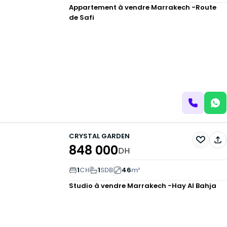
Appartement à vendre
Marrakech -Route
de Safi
CRYSTAL GARDEN
848 000
DH
1
CH
1
SDB
46
m²
Studio à vendre
Marrakech -Hay Al Bahja