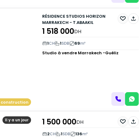
RÉSIDENCE STUDIOS HORIZON
MARRAKECH - T.ABAAKIL
1 518 000
DH
1
CH
1
SDB
69
m²
Studio à vendre
Marrakech -Guéliz
 construction
1 500 000
Il y a un jour
DH
2
CH
1
SDB
136
m²