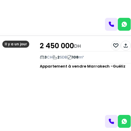
2 450 000
Il y a un jour
DH
3
CH
2
SDB
108
m²
Appartement à vendre
Marrakech -Guéliz