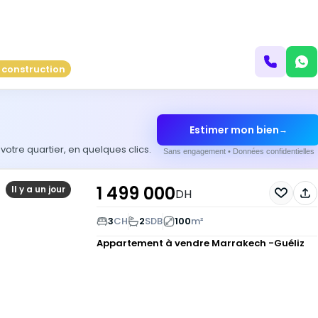
 construction
Estimer mon bien
→
otre quartier, en quelques clics.
Sans engagement • Données confidentielles
1 499 000
Il y a un jour
DH
3
CH
2
SDB
100
m²
Appartement à vendre
Marrakech -Guéliz