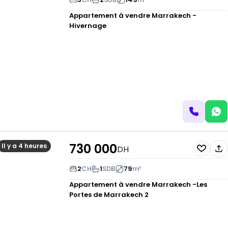
Appartement à vendre
Marrakech -
Hivernage
730 000
Il y a 4 heures
DH
2
CH
1
SDB
79
m²
Appartement à vendre
Marrakech -Les
Portes de Marrakech 2