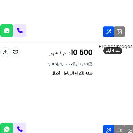
10 500
منذ 4 أيام
د٠م
/ شهر
3
غرفة
2
حمام
116
م²
شقة للكراء
الرباط -أكدال