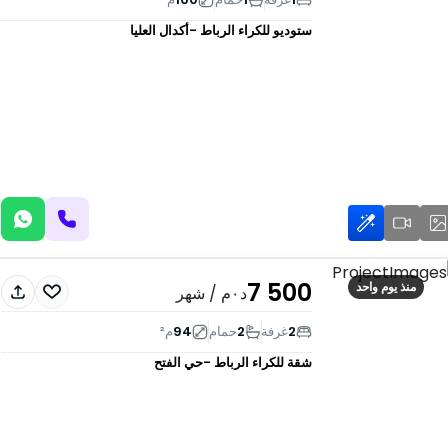
ستوديو للكراء
الرباط -أكدال العليا
7 500
منذ يوم واحد
د٠م
/ شهر
2
غرفة
2
حمام
94
م²
شقة للكراء
الرباط -حي الفتح