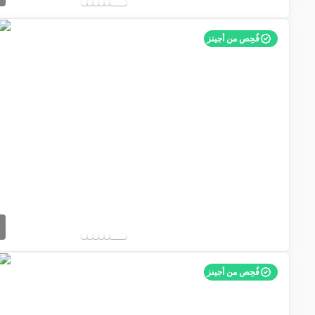
فُحِص من أجينز
فُحِص من أجينز