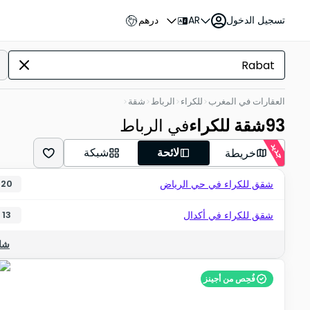
تسجيل الدخول
AR
درهم
العقارات في المغرب
للكراء
الرباط
شقة
93
شقة للكراء
في الرباط
جديد
لائحة
شبكة
خريطة
شقق للكراء في حي الرياض
20
شقق للكراء في أكدال
13
شاه
فُحِص من أجينز