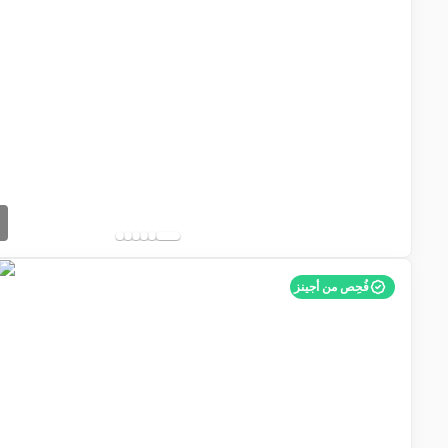
فُحِص من أجينز