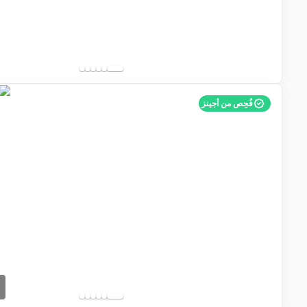
فُحِص من أجينز