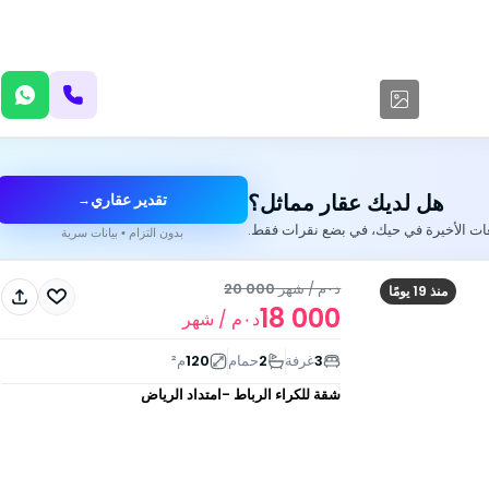
هل لديك عقار مماثل؟
تقدير عقاري
→
عات الأخيرة في حيك، في بضع نقرات فقط.
بدون التزام • بيانات سرية
د٠م
/ شهر
20 000
منذ 19 يومًا
18 000
د٠م
/ شهر
3
غرفة
2
حمام
120
م²
شقة للكراء
الرباط -امتداد الرياض