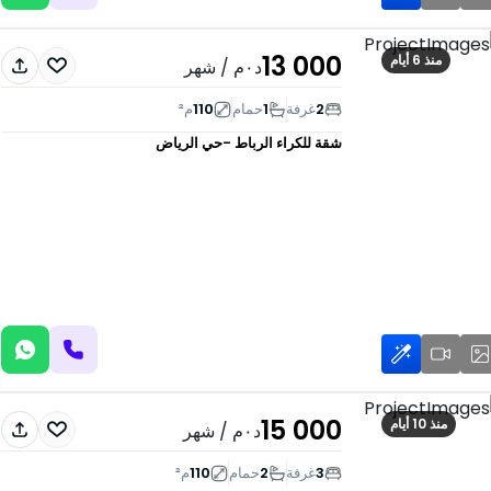
13 000
منذ 6 أيام
د٠م
/ شهر
2
غرفة
1
حمام
110
م²
شقة للكراء
الرباط -حي الرياض
15 000
منذ 10 أيام
د٠م
/ شهر
3
غرفة
2
حمام
110
م²