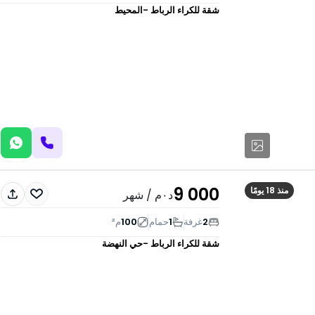
شقة للكراء
الرباط -المحيط
9 000
منذ 18 يومًا
د٠م
/ شهر
2
غرفة
1
حمام
100
م²
شقة للكراء
الرباط -حي النهضة