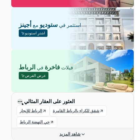
ستوديو
أجينز
استثمر في
مع
اشترِ استوديو
فاخرة
الرباط
فيلات
في
عرض الفرص
العثور على العقار المثالي
شقق للكراء بالرباط القامرة
الرباط للإيجار
حي النهضة الرباط
شاهد المزيد