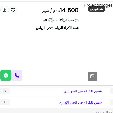
14 500
منذ شهرين
د٠م
/ شهر
2
غرفة
2
حمام
91
م²
شقة للكراء
الرباط -حي الرياض
شقق للكراء في السويسي
17
شقق للكراء في الحي الإداري
7
د المزيد