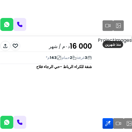
16 000
منذ شهرين
د٠م
/ شهر
3
غرفة
2
حمام
143
م²
شقة للكراء
الرباط -حي الرجاء فلاح