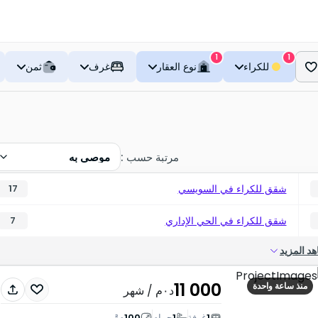
1
1
للكراء
نوع العقار
غرف
ثمن
مرتبة حسب
:
موصى به
شقق للكراء في السويسي
17
شقق للكراء في الحي الإداري
7
د المزيد
11 000
منذ ساعة واحدة
د٠م
/ شهر
1
غرفة
1
حمام
100
م²