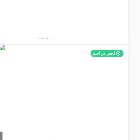
فُحِص من أجينز