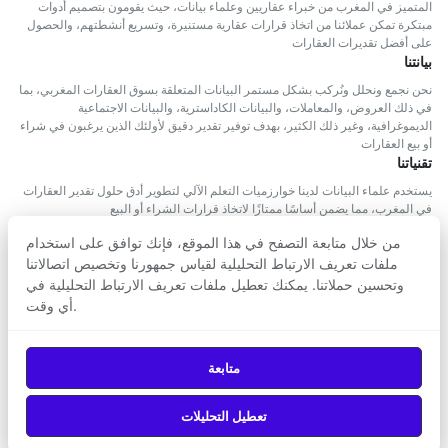
المتميز في المغرب من خبراء عقاريين وعلماء بيانات، حيث يقومون بتصميم أدوات
مبتكرة تمكن عملائنا من اتخاذ قرارات عقارية مستنيرة، وتسريع أنشطتهم، والحصول
على أفضل تقديرات العقارات
بيانتنا
نحن نجمع ونحلل ونُركب بشكل مستمر البيانات المتعلقة بسوق العقارات المغربي، بما
في ذلك العروض، والمعاملات، والبيانات الكاداسترية، والبيانات الاجتماعية
الديموغرافية، وغير ذلك الكثير، بهدف توفير تقدير دقيق لأولئك الذين يرغبون في شراء
أو بيع العقارات
تقنياتنا
يستخدم علماء البيانات لدينا خوارزميات التعلم الآلي لتطوير أدق حلول تقدير العقارات
في المغرب، مما يضمن أساسًا ممتازًا لاتخاذ قرارات الشراء أو البيع
من خلال متابعة التصفح في هذا الموقع، فإنك توافق على استخدام
ملفات تعريف الارتباط التحليلية لقياس جمهورنا وتخصيص اتصالاتنا
وتحسين حملاتنا. يمكنك تعطيل ملفات تعريف الارتباط التحليلية في
أي وقت.
تابعنا
حمّل من
حمّل من
متابعة
Google Play
App Store
تعطيل التحليلات
© 2026
Agenz
— جميع الحقوق محفوظة.