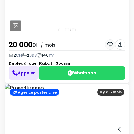
20 000
DH
/ mois
2
CH
2
SDB
140
m²
Duplex à louer
Rabat -Souissi
Appeler
Whatsapp
Agence partenaire
Il y a 5 mois