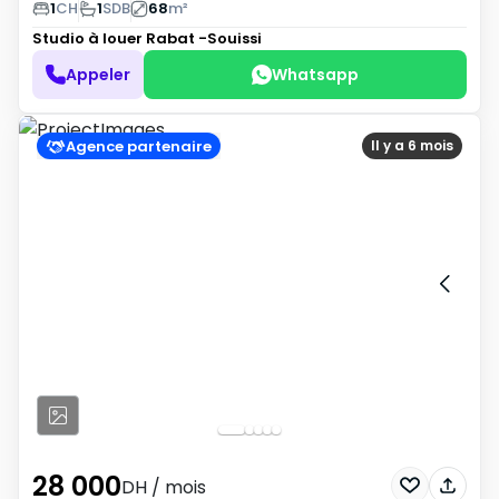
1
CH
1
SDB
68
m²
Studio à louer
Rabat -Souissi
Appeler
Whatsapp
Agence partenaire
Il y a 6 mois
28 000
DH
/ mois