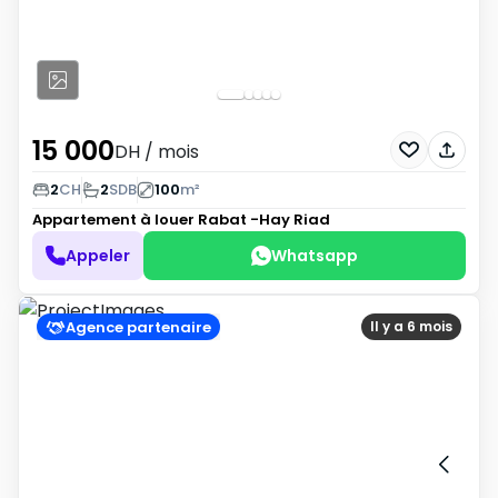
15 000
DH
/ mois
2
CH
2
SDB
100
m²
Appartement à louer
Rabat -Hay Riad
Appeler
Whatsapp
Agence partenaire
Il y a 6 mois