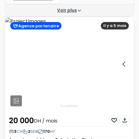
Voir plus
Agence partenaire
Il y a 5 mois
20 000
DH
/ mois
3
CH
2
SDB
170
m²