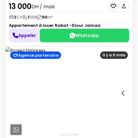
13 000
DH
/ mois
2
CH
1
SDB
90
m²
Appartement à louer
Rabat -Diour Jamaa
Appeler
Whatsapp
Agence partenaire
Il y a 6 mois