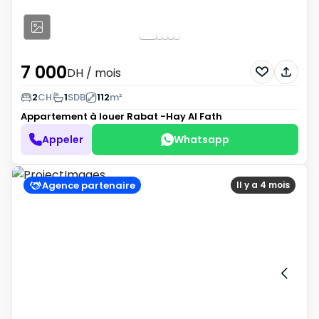
7 000
DH
/ mois
2
CH
1
SDB
112
m²
Appartement à louer
Rabat -Hay Al Fath
Appeler
Whatsapp
Agence partenaire
Il y a 4 mois