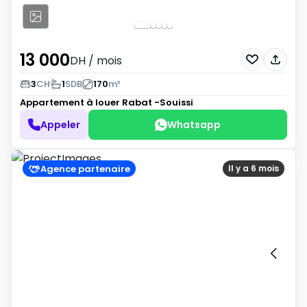
13 000
DH
/ mois
3
CH
1
SDB
170
m²
Appartement à louer
Rabat -Souissi
Appeler
Whatsapp
Agence partenaire
Il y a 6 mois