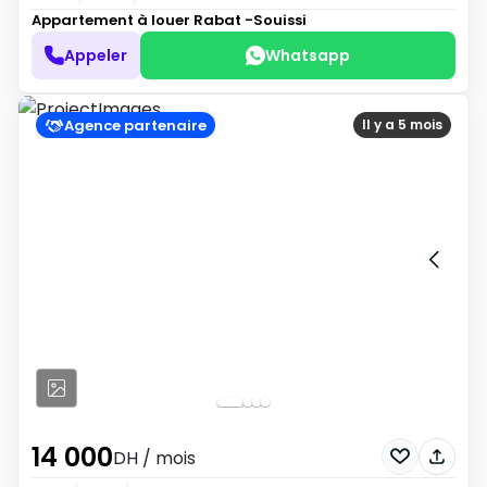
Appartement à louer
Rabat -Souissi
Appeler
Whatsapp
Agence partenaire
Il y a 5 mois
14 000
DH
/ mois