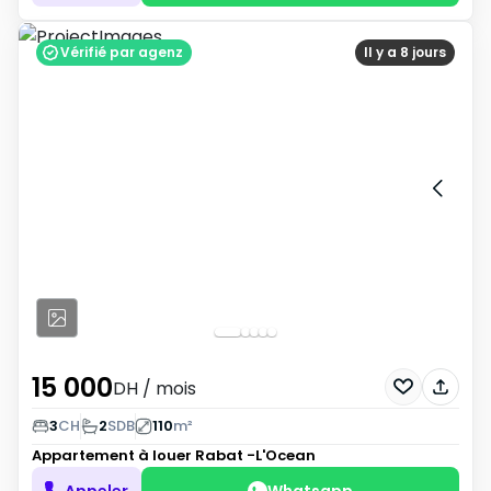
Vérifié par agenz
Il y a 8 jours
15 000
DH
/ mois
3
CH
2
SDB
110
m²
Appartement à louer
Rabat -L'Ocean
Appeler
Whatsapp