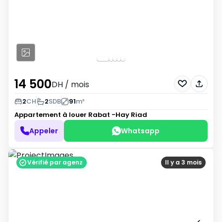
14 500
DH
/ mois
2
CH
2
SDB
91
m²
Appartement à louer
Rabat -Hay Riad
Appeler
Whatsapp
Vérifié par agenz
Il y a 3 mois