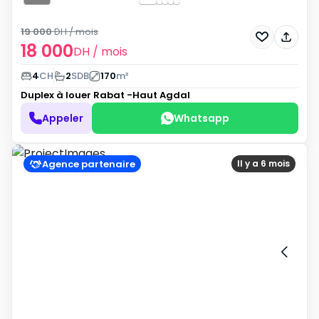
19 000
DH
/ mois
18 000
DH
/ mois
4
CH
2
SDB
170
m²
Duplex à louer
Rabat -Haut Agdal
Appeler
Whatsapp
Agence partenaire
Il y a 6 mois