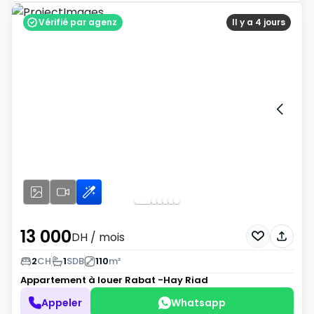
Vérifié par agenz
Il y a 4 jours
13 000
DH
/ mois
2
CH
1
SDB
110
m²
Appartement à louer
Rabat -Hay Riad
Appeler
Whatsapp