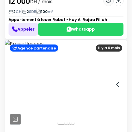
12 000
DH
/ mois
2
CH
2
SDB
100
m²
Appartement à louer
Rabat -Hay Al Rajaa Fillah
Appeler
Whatsapp
Agence partenaire
Il y a 6 mois