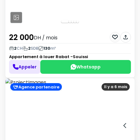
22 000
DH
/ mois
2
CH
2
SDB
130
m²
Appartement à louer
Rabat -Souissi
Appeler
Whatsapp
Agence partenaire
Il y a 6 mois