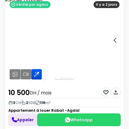
Vérifié par agenz
Il y a 2 jours
10 500
DH
/ mois
3
CH
2
SDB
116
m²
Appartement à louer
Rabat -Agdal
Appeler
Whatsapp