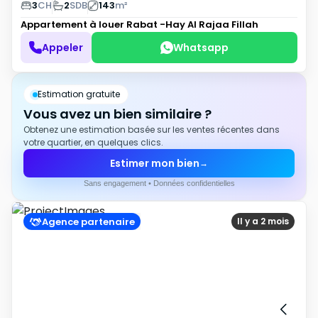
3
CH
2
SDB
143
m²
Appartement à louer
Rabat -Hay Al Rajaa Fillah
Appeler
Whatsapp
Estimation gratuite
Vous avez un bien similaire ?
Obtenez une estimation basée sur les ventes récentes dans
votre quartier, en quelques clics.
Estimer mon bien
→
Sans engagement • Données confidentielles
Agence partenaire
Il y a 2 mois