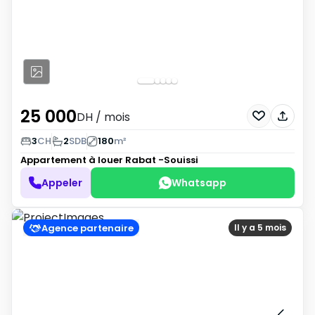
25 000
DH
/ mois
3
CH
2
SDB
180
m²
Appartement à louer
Rabat -Souissi
Appeler
Whatsapp
Agence partenaire
Il y a 5 mois