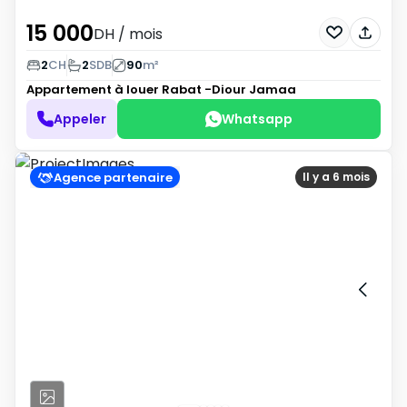
15 000
DH
/ mois
2
CH
2
SDB
90
m²
Appartement à louer
Rabat -Diour Jamaa
Appeler
Whatsapp
Agence partenaire
Il y a 6 mois