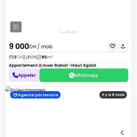
9 000
DH
/ mois
2
CH
1
SDB
85
m²
Appartement à louer
Rabat -Haut Agdal
Appeler
Whatsapp
Agence partenaire
Il y a 6 mois