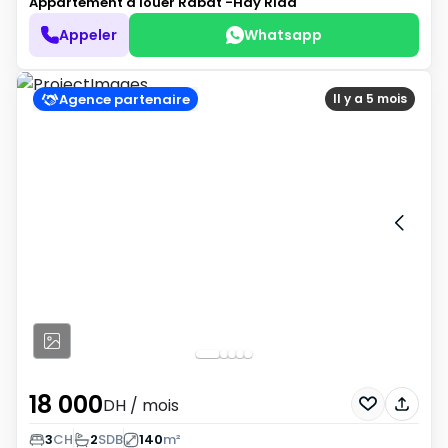
Appartement à louer
Rabat -Hay Riad
Appeler
Whatsapp
Agence partenaire
Il y a 5 mois
18 000
DH
/ mois
3
CH
2
SDB
140
m²