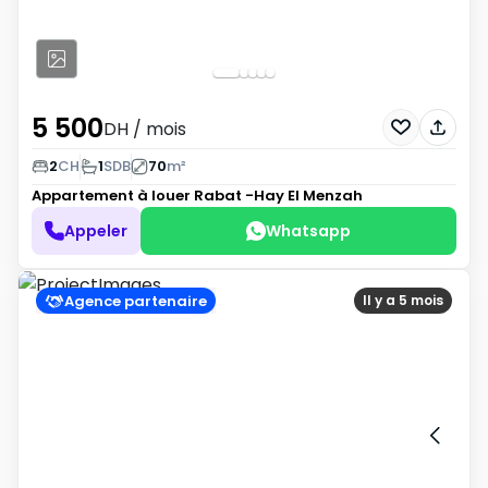
5 500
DH
/ mois
2
CH
1
SDB
70
m²
Appartement à louer
Rabat -Hay El Menzah
Appeler
Whatsapp
Agence partenaire
Il y a 5 mois