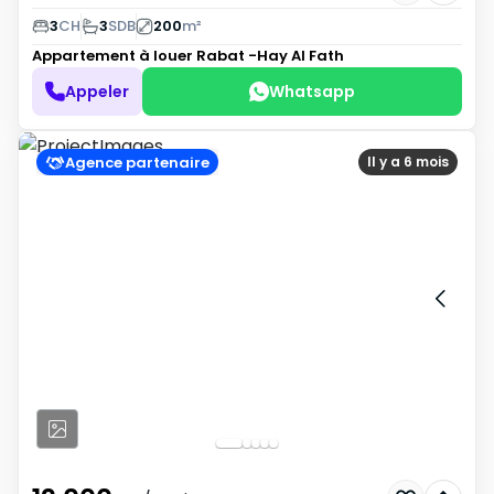
3
CH
3
SDB
200
m²
Appartement à louer
Rabat -Hay Al Fath
Appeler
Whatsapp
Agence partenaire
Il y a 6 mois