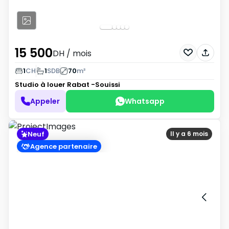
15 500
DH
/ mois
1
CH
1
SDB
70
m²
Studio à louer
Rabat -Souissi
Appeler
Whatsapp
Neuf
Il y a 6 mois
Agence partenaire