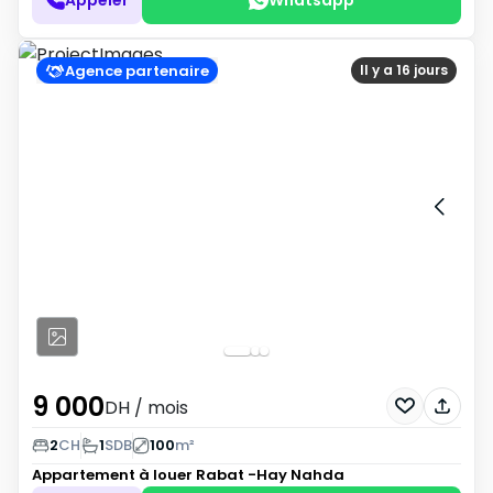
Agence partenaire
Il y a 16 jours
9 000
DH
/ mois
2
CH
1
SDB
100
m²
Appartement à louer
Rabat -Hay Nahda