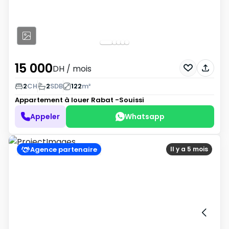
15 000
DH
/ mois
2
CH
2
SDB
122
m²
Appartement à louer
Rabat -Souissi
Appeler
Whatsapp
Agence partenaire
Il y a 5 mois