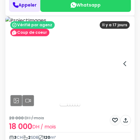
Appeler
Whatsapp
Vérifié par agenz
Il y a 17 jours
Coup de coeur
20 000
DH
/ mois
18 000
DH
/ mois
3
CH
2
SDB
120
m²