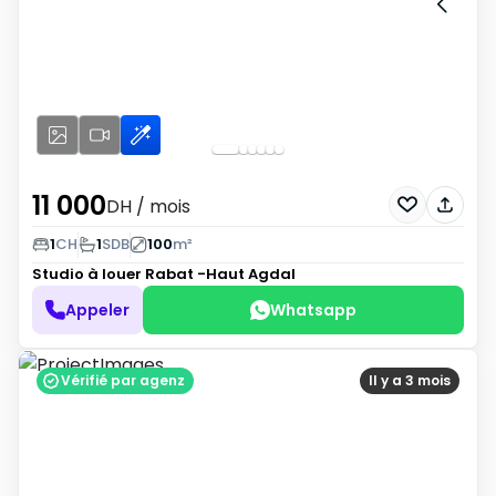
11 000
DH
/ mois
1
CH
1
SDB
100
m²
Studio à louer
Rabat -Haut Agdal
Appeler
Whatsapp
Vérifié par agenz
Il y a 3 mois