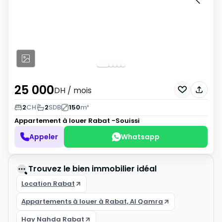
25 000
DH
/ mois
2
CH
2
SDB
150
m²
Appartement à louer
Rabat -Souissi
Appeler
Whatsapp
Trouvez le bien immobilier idéal
Location Rabat
Appartements à louer à Rabat, Al Qamra
Hay Nahda Rabat