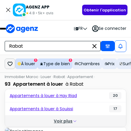
AGENZ APP
Obtenir l'application
4.8
•
5k+
avis
★
FR
Se connecter
1
1
À louer
Type de bien
Chambres
Prix
Sur
Immobilier Maroc
Louer
Rabat
Appartement
93
Appartement à louer
à Rabat
Appartements à louer à Hay Riad
20
Appartements à louer à Souissi
17
Voir plus