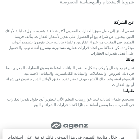
شروط الاستخدام والبيع
سياسة الخصوصية
عن الشركة
تسعى أجينز إلى جعل سوق العقارات المغربي أكثر شفافية وتقديم حلول تحليلية لأولئك
الذين يبحثون عن شراء، بيع أو الحصول على تقدير لأسعار العقارات. يتألف فريقنا
المتميز في المغرب من خبراء عقاريين وعلماء بيانات، حيث يقومون بتصميم أدوات
مبتكرة تمكن عملائنا من اتخاذ قرارات عقارية مستنيرة، وتسريع أنشطتهم، والحصول
على أفضل تقديرات العقارات
بيانتنا
نحن نجمع ونحلل ونُركب بشكل مستمر البيانات المتعلقة بسوق العقارات المغربي، بما
في ذلك العروض، والمعاملات، والبيانات الكاداسترية، والبيانات الاجتماعية
الديموغرافية، وغير ذلك الكثير، بهدف توفير تقدير دقيق لأولئك الذين يرغبون في شراء
أو بيع العقارات
تقنياتنا
يستخدم علماء البيانات لدينا خوارزميات التعلم الآلي لتطوير أدق حلول تقدير العقارات
في المغرب، مما يضمن أساسًا ممتازًا لاتخاذ قرارات الشراء أو البيع
تابعنا
من خلال متابعة التصفح في هذا الموقع، فإنك توافق على استخدام