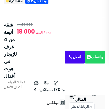
وكالة شريكة
شقة للكراء
شقة
19 000
د٠م
18 000
أنيقة
د٠م
/ الشهر
من 4
غرف
للإيجار
واتساب
اتصل
في
هوت
أغدال
عمالة: الرباط –
خصائص
أكدال الأعلى
4
2
170
م²
حمام
غرف
مع مصعد
العثور على العقار
المثالي
دوبلكس
الرباط للإيجار