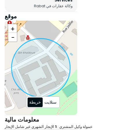
Services
إيجار طويل الأمد فقط دوبلكس مليء
وكالة عقارات في Rabat
بالسحر، مشرق، أنيق وموقعه مثالي.
موقع
+
−
ستلايت
خريطة
معلومات مالية
عمولة وكيل المشتري :
1
الإيجار الشهري غير شامل الإيجار