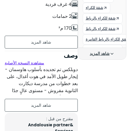
4 غرف فردية
شقة للكراء
2 حمامات
شقة للكراء بالرباط
170 م²
شقة للكراء بالرباط
شقق للكراء بالرباط القامرة
مؤثث
شقة للكراء بالرباط
الطابق السفلي
شاهد المزيد
وصف
شقة للإيجار
مشاهدة النسخة الأصلية
حالة العقار : مجدد كليا
دوبلكس تم تجديده بأسلوب هاوسمان -
شقق للكراء
إقامة آمنة
إيجار طويل الأمد في هوت أغدال، على
الرباط كراء الشقق
بعد خطوات من مدرسة ديكارت
موقف خاص : 2 أماكن
الثانوية مفروش - مستوى عالٍ جدًا
حي النهضة الرباط
الطابق الأرضي: • مطبخ مجهز بالكامل
البلكون
شقة للكراء الرباط
• غرفة معيشة أنيقة تفتح على شرفة
الطابق: • 4 غرف نوم • 2 حمامات
بدون مواجهة
شقة
مصعد 2 أماكن لوقوف السيارات
مقترح من قبل :
Andalousie partner&
مملوكة السعر: 19000 درهم / شهر