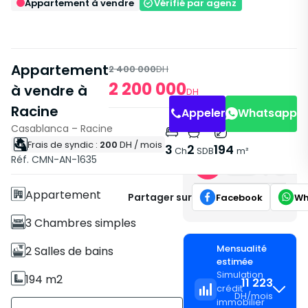
Appartement à vendre
Vérifié par agenz
Appartement
2 400 000
DH
2 200 000
à vendre à
DH
Racine
Appeler
Whatsapp
Casablanca – Racine
Frais de syndic :
200
DH
/ mois
Caractéristiques
3
2
194
Ch
SDB
m²
Réf. CMN-AN-1635
x1
Sans Ascenseur
Appartement
Partager sur
Facebook
Wh
3 Chambres simples
Mensualité
2 Salles de bains
estimée
Simulation
194 m2
11 223
crédit
DH
/
mois
immobilier
Non meublé