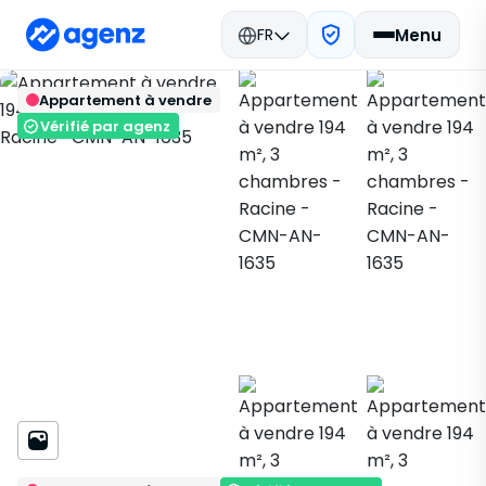
FR
Menu
Immobilier Maroc
Acheter
Retour
Enregistrer
Appartement à vendre
Casablanca
Appartement
Racine
CMN-AN-1635
Vérifié par agenz