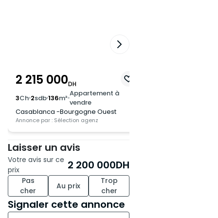
Les frais de syndic mensuels
s'élèvent à 200 MAD.
Ne manquez pas cette
2 215 000
1 800 000
opportunité d'acquérir un bien
DH
DH
immobilier dans l'un des
Appartement à
App
3
Ch
2
sdb
136
m²
3
Ch
2
sdb
105
m²
vendre
ven
quartiers les plus recherchés
Casablanca -Bourgogne Ouest
Casablanca -Anfa S
de Casablanca. Contactez-
Annonce par : Sélection agenz
Annonce par : Cantarel 
nous dès maintenant pour
organiser une visite !
Laisser un avis
Votre avis sur ce
2 200 000
DH
prix
Pas
Trop
Au prix
cher
cher
Signaler cette annonce