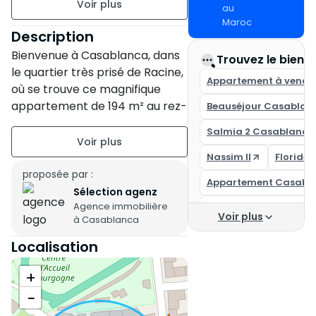
au
Maroc
RDC sur 5
Description
Bienvenue à Casablanca, dans
2 appartements par palier
Trouvez le bien i
le quartier très prisé de Racine,
Appartement à vendr
Ancienneté de la
où se trouve ce magnifique
construction : Plus de 20 ans
appartement de 194 m² au rez-
Beauséjour Casablan
de-chaussée.
État du bien : Travaux à
Salmia 2 Casablanca
prévoir
Cette propriété spacieuse
Nassim II
Floride
offre une orientation nord,
proposée par :
Nord
Appartement Casabl
offrant ainsi une vue agréable
Sélection agenz
Agence immobilière
et une luminosité optimale.
Casa Finance City
Voir plus
à Casablanca
Achat appartement c
Bien que des travaux soient à
Localisation
prévoir, cet appartement
Appartement à vendr
+
possède un énorme potentiel
pour être transformé en un
−
espace de vie moderne et