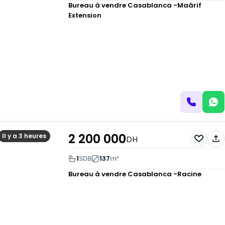
Bureau à vendre
Casablanca -Maârif
Extension
2 200 000
Il y a 3 heures
DH
1
SDB
137
m²
Bureau à vendre
Casablanca -Racine