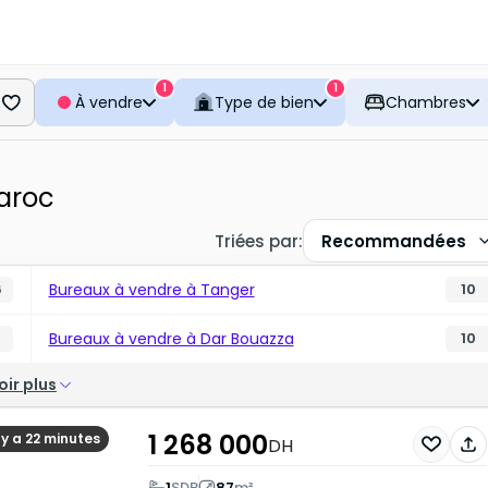
1
1
À vendre
Type de bien
Chambres
aroc
Triées par
:
Recommandées
Bureaux à vendre à Tanger
6
10
Bureaux à vendre à Dar Bouazza
10
oir plus
1 268 000
l y a 22 minutes
DH
1
SDB
87
m²