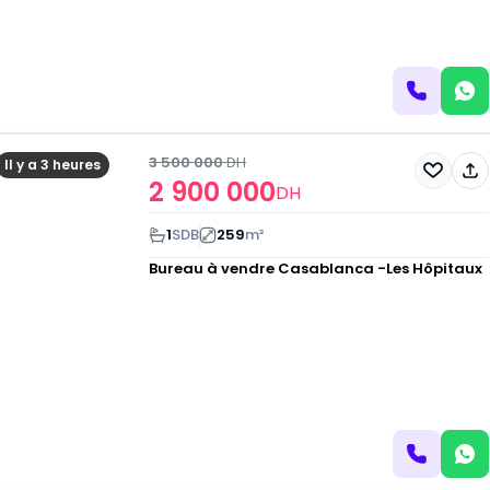
3 500 000
DH
Il y a 3 heures
2 900 000
DH
1
SDB
259
m²
Bureau à vendre
Casablanca -Les Hôpitaux