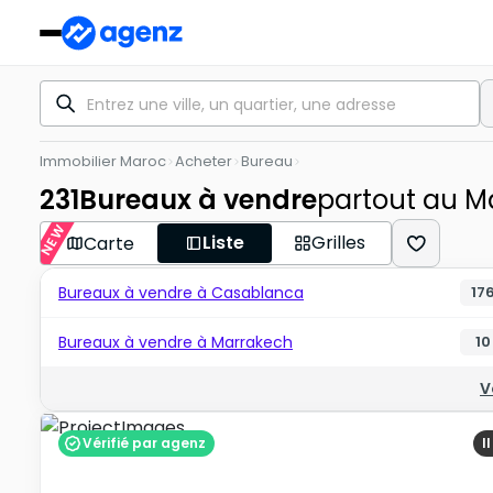
Immobilier Maroc
Acheter
Bureau
231
Bureaux à vendre
partout au M
NEW
Liste
Grilles
Carte
Bureaux à vendre à Casablanca
17
Bureaux à vendre à Marrakech
10
V
Vérifié par agenz
I