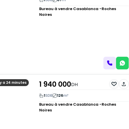
Bureau à vendre
Casablanca -Roches
Noires
1 940 000
l y a 24 minutes
DH
1
SDB
126
m²
Bureau à vendre
Casablanca -Roches
Noires