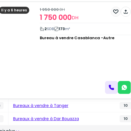
1 950 000
DH
Il y a 6 heures
1 750 000
DH
2
SDB
173
m²
Bureau à vendre
Casablanca -Autre
Bureaux à vendre à Tanger
6
10
Bureaux à vendre à Dar Bouazza
10
oir plus