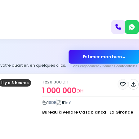
Estimer mon bien
→
otre quartier, en quelques clics.
Sans engagement • Données confidentielles
1 220 000
DH
Il y a 3 heures
1 000 000
DH
1
SDB
81
m²
Bureau à vendre
Casablanca -La Gironde