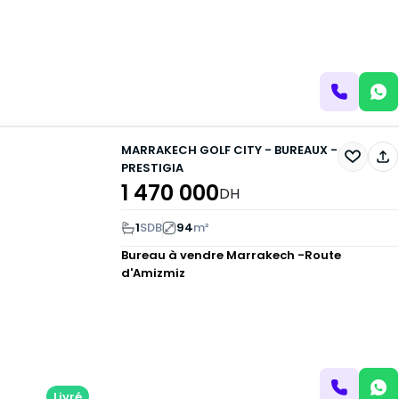
MARRAKECH GOLF CITY - BUREAUX -
PRESTIGIA
1 470 000
DH
1
SDB
94
m²
Bureau à vendre
Marrakech -Route
d'Amizmiz
Livré