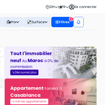
DH
FR
Se connecter
2
Prix
Surface
Filtres
Tout l'immobilier
neuf
Maroc
Au
à 0% de
commission
Découvrez plus
Appartement
Familial à
Casablanca
Voir les appartements