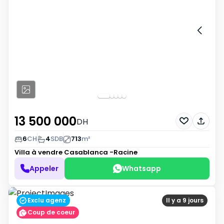
13 500 000
DH
6
CH
4
SDB
713
m²
Villa à vendre
Casablanca -Racine
Appeler
Whatsapp
Exclu agenz
Il y a 9 jours
Coup de coeur