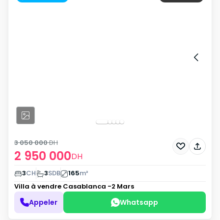
3 050 000
DH
2 950 000
DH
3
CH
3
SDB
165
m²
Villa à vendre
Casablanca -2 Mars
Appeler
Whatsapp