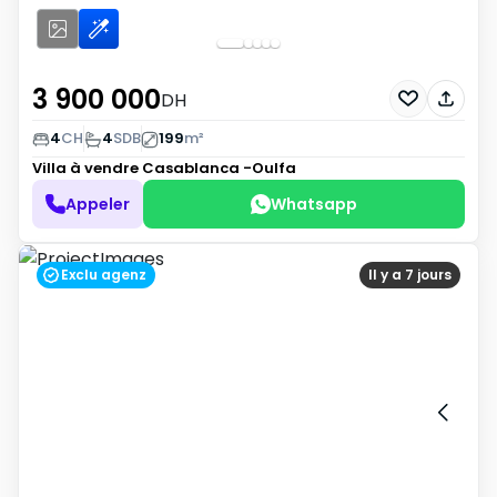
3 900 000
DH
4
CH
4
SDB
199
m²
Villa à vendre
Casablanca -Oulfa
Appeler
Whatsapp
Exclu agenz
Il y a 7 jours