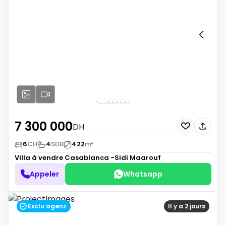
7 300 000
DH
6
CH
4
SDB
422
m²
Villa à vendre
Casablanca -Sidi Maarouf
Appeler
Whatsapp
Exclu agenz
Il y a 2 jours