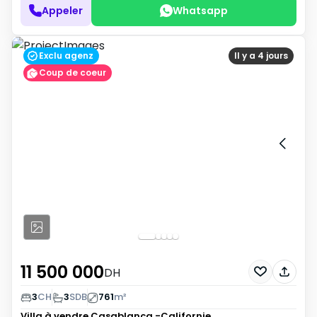
Appeler
Whatsapp
Exclu agenz
Il y a 4 jours
Coup de coeur
11 500 000
DH
3
CH
3
SDB
761
m²
Villa à vendre
Casablanca -Californie