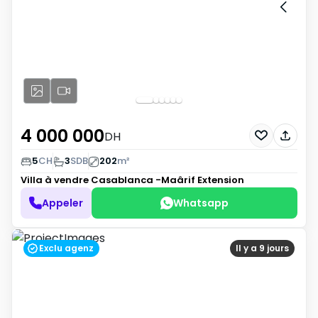
4 000 000
DH
5
CH
3
SDB
202
m²
Villa à vendre
Casablanca -Maârif Extension
Appeler
Whatsapp
Exclu agenz
Il y a 9 jours