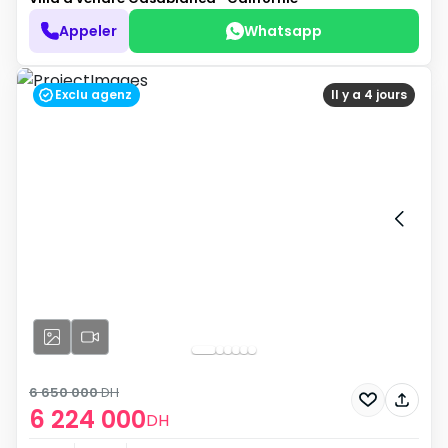
Appeler
Whatsapp
Exclu agenz
Il y a 4 jours
6 650 000
DH
6 224 000
DH