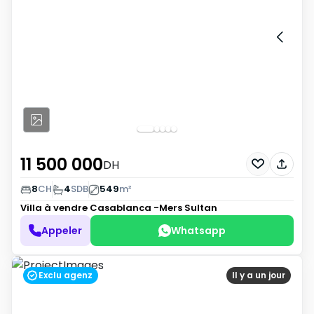
11 500 000
DH
8
CH
4
SDB
549
m²
Villa à vendre
Casablanca -Mers Sultan
Appeler
Whatsapp
Exclu agenz
Il y a un jour