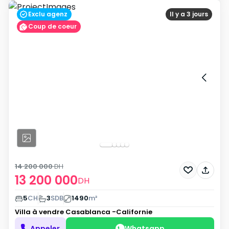
Exclu agenz
Il y a 3 jours
Coup de coeur
14 200 000
DH
13 200 000
DH
5
CH
3
SDB
1490
m²
Villa à vendre
Casablanca -Californie
Appeler
Whatsapp