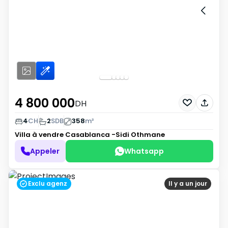
4 800 000
DH
4
CH
2
SDB
358
m²
Villa à vendre
Casablanca -Sidi Othmane
Appeler
Whatsapp
Exclu agenz
Il y a un jour