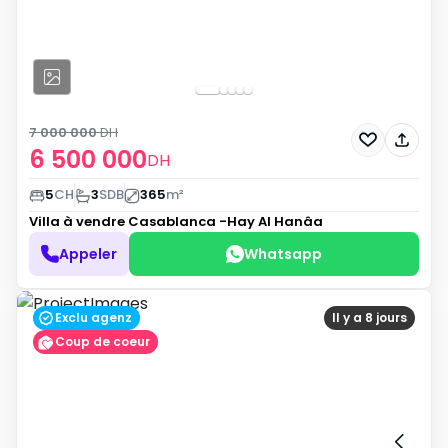
7 000 000
DH
6 500 000
DH
5
CH
3
SDB
365
m²
Villa à vendre
Casablanca -Hay Al Hanâa
Appeler
Whatsapp
Exclu agenz
Il y a 8 jours
Coup de coeur