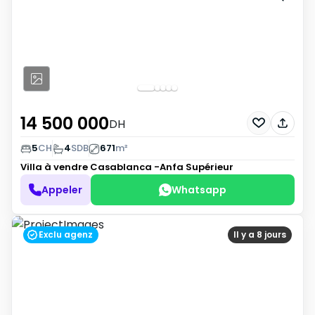
14 500 000
DH
5
CH
4
SDB
671
m²
Villa à vendre
Casablanca -Anfa Supérieur
Appeler
Whatsapp
Exclu agenz
Il y a 8 jours