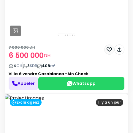
7 000 000
DH
6 500 000
DH
4
CH
3
SDB
408
m²
Villa à vendre
Casablanca -Ain Chock
Appeler
Whatsapp
Exclu agenz
Il y a un jour