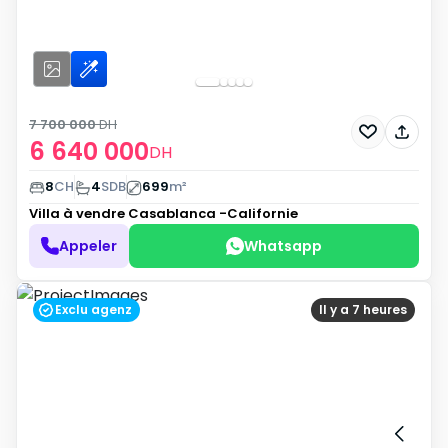
7 700 000
DH
6 640 000
DH
8
CH
4
SDB
699
m²
Villa à vendre
Casablanca -Californie
Appeler
Whatsapp
Exclu agenz
Il y a 7 heures