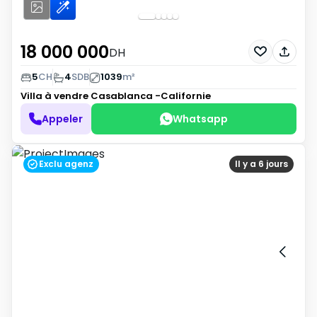
18 000 000
DH
5
CH
4
SDB
1039
m²
Villa à vendre
Casablanca -Californie
Appeler
Whatsapp
Exclu agenz
Il y a 6 jours