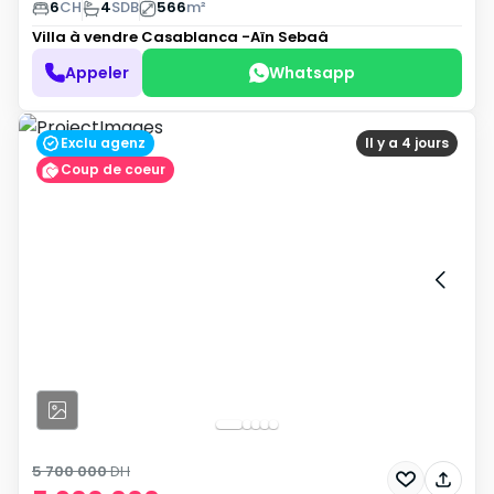
6
CH
4
SDB
566
m²
Villa à vendre
Casablanca -Aïn Sebaâ
Appeler
Whatsapp
Exclu agenz
Il y a 4 jours
Coup de coeur
5 700 000
DH