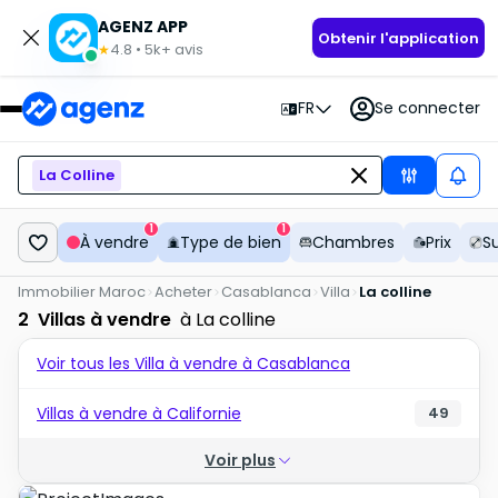
AGENZ APP
Obtenir l'application
4.8
•
5k+
avis
★
FR
Se connecter
La Colline
1
1
À vendre
Type de bien
Chambres
Prix
S
Immobilier Maroc
Acheter
Casablanca
Villa
La colline
2
Villas à vendre
à La colline
Voir tous les Villa à vendre à Casablanca
Villas à vendre à Californie
49
Voir plus