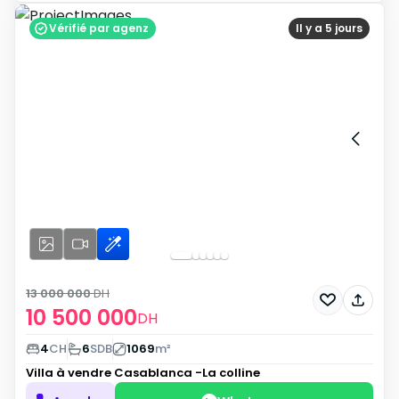
Vérifié par agenz
Il y a 5 jours
13 000 000
DH
10 500 000
DH
4
CH
6
SDB
1069
m²
Villa à vendre
Casablanca -La colline