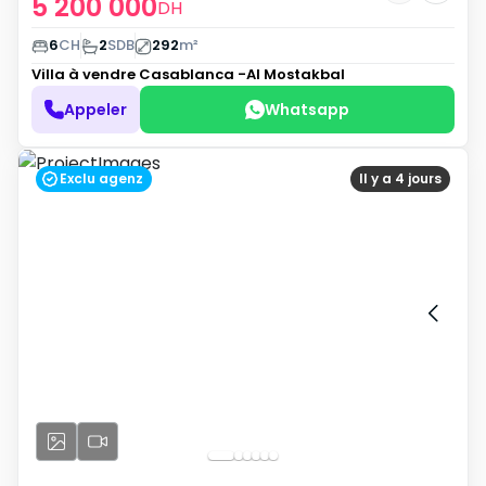
5 200 000
DH
6
CH
2
SDB
292
m²
Villa à vendre
Casablanca -Al Mostakbal
Appeler
Whatsapp
Exclu agenz
Il y a 4 jours