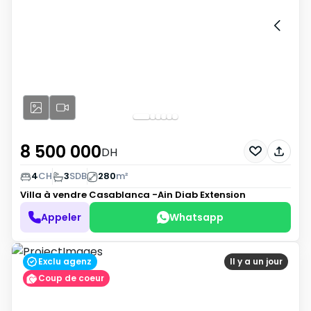
8 500 000
DH
4
CH
3
SDB
280
m²
Villa à vendre
Casablanca -Ain Diab Extension
Appeler
Whatsapp
Exclu agenz
Il y a un jour
Coup de coeur