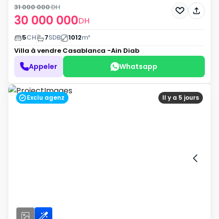
31 000 000
DH
30 000 000
DH
5
CH
7
SDB
1012
m²
Villa à vendre
Casablanca -Ain Diab
Appeler
Whatsapp
Exclu agenz
Il y a 5 jours