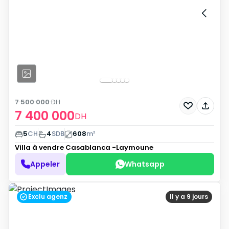
7 500 000
DH
7 400 000
DH
5
CH
4
SDB
608
m²
Villa à vendre
Casablanca -Laymoune
Appeler
Whatsapp
Exclu agenz
Il y a 9 jours