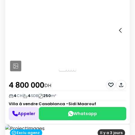
4 800 000
DH
4
CH
4
SDB
250
m²
Villa à vendre
Casablanca -Sidi Maarouf
Appeler
Whatsapp
Exclu agenz
Il y a 3 jours