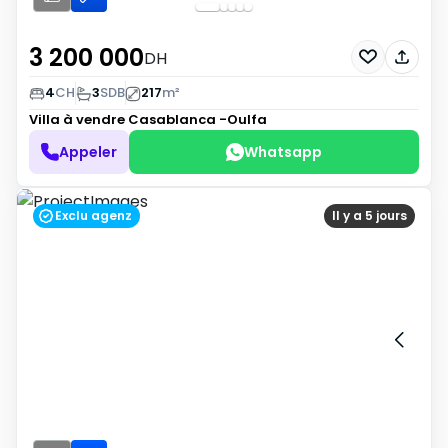
3 200 000
DH
4
CH
3
SDB
217
m²
Villa à vendre
Casablanca -Oulfa
Appeler
Whatsapp
Exclu agenz
Il y a 5 jours