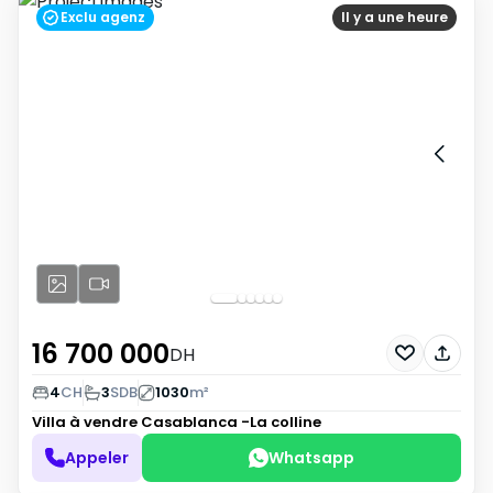
Exclu agenz
Il y a une heure
16 700 000
DH
4
CH
3
SDB
1030
m²
Villa à vendre
Casablanca -La colline
Appeler
Whatsapp