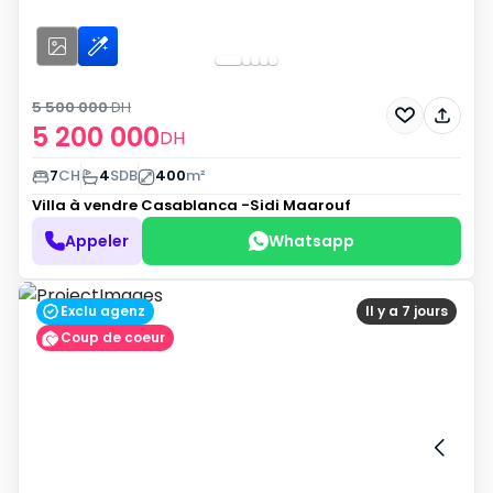
5 500 000
DH
5 200 000
DH
7
CH
4
SDB
400
m²
Villa à vendre
Casablanca -Sidi Maarouf
Appeler
Whatsapp
Exclu agenz
Il y a 7 jours
Coup de coeur