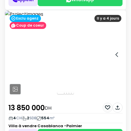
Exclu agenz
Il y a 4 jours
Coup de coeur
13 850 000
DH
4
CH
2
SDB
554
m²
Villa à vendre
Casablanca -Palmier