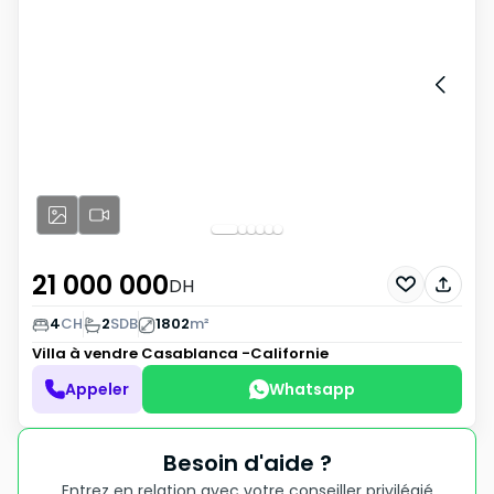
21 000 000
DH
4
CH
2
SDB
1802
m²
Villa à vendre
Casablanca -Californie
Appeler
Whatsapp
Besoin d'aide ?
Entrez en relation avec votre conseiller privilégié