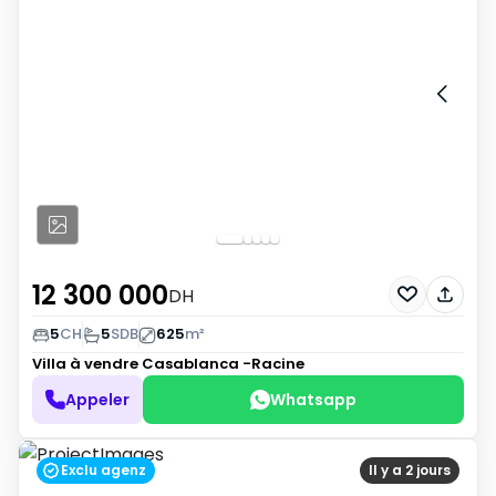
12 300 000
DH
5
CH
5
SDB
625
m²
Villa à vendre
Casablanca -Racine
Appeler
Whatsapp
Exclu agenz
Il y a 2 jours