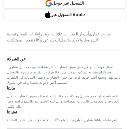
التسجيل عبر جوجل
التسجيل عبر Apple
قرض عقاري
أسعار العقارات
إعلانات الإيجار
إعلانات البيع
الرئيسية
الشروط والأحكام
اتصل
البحث عن وكالة
تقدير الممتلكات
عن الشركة
. تتمثل مهمة أجينز في جعل سوق العقارات أكثر شفافية. ووضع تحليل عقاري
وحلولا استشارية لتمكين عملائنا من اتخاذ قرارات عقارية مستنيرة والتعجيل
بأعمالهم. ويجمع أجينز فريقا فريدا من خبراء العقارات وعلماء البيانات في المغرب
لتصميم أكثر الأدوات تعقيدا ودقة في السوق
بيانتنا
نقوم باستمرار بجمع وتحليل وهيكلة جميع البيانات المتعلقة بسوق العقارات ، مثل
العروض والمعاملات والبيانات المساحية والتركيبة الاجتماعية والديموغرافية وغير
ذلك الكثير
تقنياتنا
يقوم علماء بياناتنا بتطوير خوارزميات تعلم الآلات لتغذية أدق حلول التقدير المتاحة