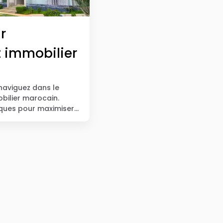
r
t immobilier
 naviguez dans le
ilier marocain.
iques pour maximiser
.