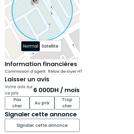
Contactez-nous dès
maintenant pour plus
d’informations ou pour
organiser une visite.
Normal
Satellite
Information financières
Commission d'agent :
1
Mois de loyer HT
Laisser un avis
Votre avis sur
6 000
DH
/ mois
ce prix
Pas
Trop
Au prix
cher
cher
Signaler cette annonce
Signaler cette annonce