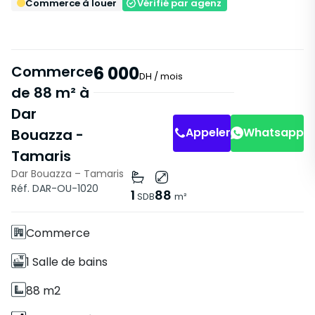
Commerce à louer
Vérifié par agenz
Commerce
6 000
DH
/ mois
de 88 m² à
Dar
Appeler
Whatsapp
Bouazza -
Tamaris
Dar Bouazza – Tamaris
Caractéristiques
Réf. DAR-OU-1020
1
88
SDB
m²
Sans Ascenseur
Commerce
1 Salle de bains
88 m2