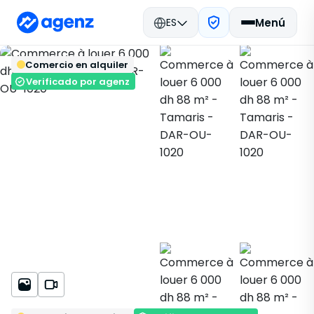
ES
Menú
Bienes raíces en Marruecos
Volver
Guardar
Comercio en alquiler
Alquilar
Dar Bouazza
Comercio
Tamaris
DAR-OU-1020
Verificado por agenz