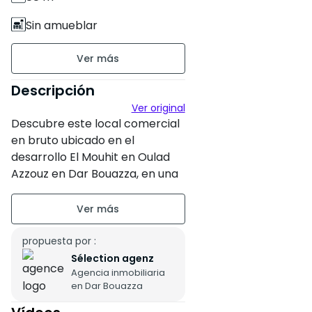
Sin amueblar
Planta baja sur 1
Antigüedad de la
Descripción
construcción : Entre 1 y 5 años
Ver original
Descubre este local comercial
Estado de la propiedad :
en bruto ubicado en el
Reparaciones previstas
desarrollo El Mouhit en Oulad
Azzouz en Dar Bouazza, en una
Residencia segura
zona dinámica en pleno
Oeste
desarrollo, que ofrece un gran
potencial para tu negocio.
Sin vistas enfrentadas
propuesta por :
Esta propiedad en la planta
Sélection agenz
Agencia inmobiliaria
baja de una residencia segura
en Dar Bouazza
ofrece una superficie total de
88 m² bien distribuida en 3