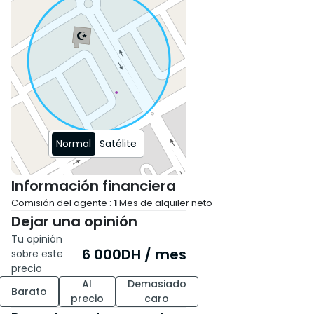
lanzar o desarrollar tu
actividad en un entorno en
crecimiento.
Contáctanos ahora para más
información o para organizar
una visita.
Normal
Satélite
Información financiera
Comisión del agente :
1
Mes de alquiler neto
Dejar una opinión
Tu opinión
6 000
DH
/ mes
sobre este
precio
Al
Demasiado
Barato
precio
caro