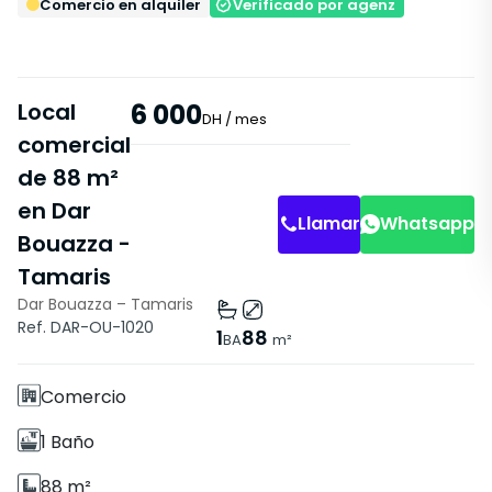
Comercio en alquiler
Verificado por agenz
Local
6 000
DH
/ mes
comercial
de 88 m²
en Dar
Llamar
Whatsapp
Bouazza -
Tamaris
Dar Bouazza – Tamaris
Características
Ref. DAR-OU-1020
1
88
BA
m²
Sin Ascensor
Comercio
1 Baño
88 m²