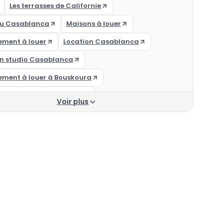
Les terrasses de Californie
u Casablanca
Maisons à louer
ement à louer
Location Casablanca
on studio Casablanca
ement à louer à Bouskoura
ement à louer Ain Sebaa
Voir plus
ement à louer Bouskoura
ements à louer à Casablanca
ce les princesses
Appartements
 à louer Casablanca
ement à louer Casablanca
ement a louer Casablanca