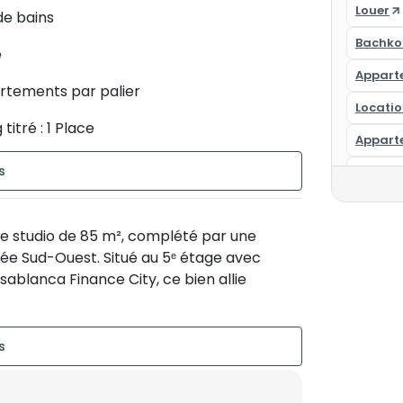
Louer
 de bains
Bachko
é
Appart
rtements par palier
Locati
titré : 1 Place
Appart
est
Appart
Appart
ue studio de 85 m², complété par une
Appart
ée Sud-Ouest. Situé au 5ᵉ étage avec
Résiden
ablanca Finance City, ce bien allie
Studio
Appart
Appart
 une terrasse couverte de 20 m²