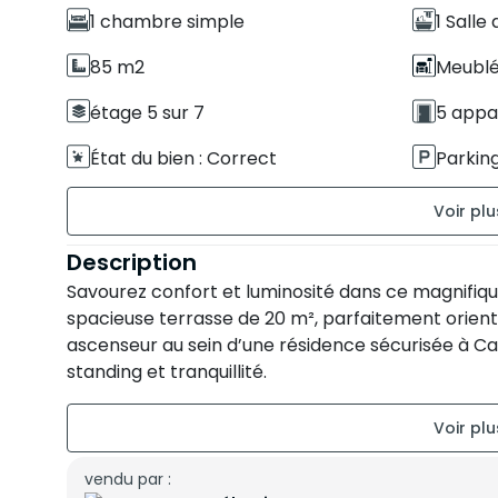
1 chambre simple
1 Salle
85 m2
Meubl
étage 5 sur 7
5 appa
État du bien : Correct
Parking 
Terrasse de 20 m2
Sud-Ou
Orientation des chambres : Ouest
Description
Savourez confort et luminosité dans ce magnifiq
spacieuse terrasse de 20 m², parfaitement orient
ascenseur au sein d’une résidence sécurisée à Cas
standing et tranquillité.
Il se compose de :
- Un agréable séjour très lumineux avec accès à
vendu par :