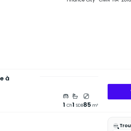
se à
1
1
85
Ch
SDB
m²
Trou