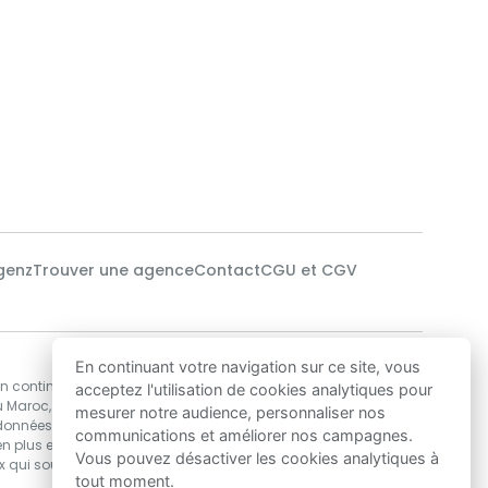
genz
Trouver une agence
Contact
CGU et CGV
Notre technologie
En continuant votre navigation sur ce site, vous
en continu des
Nos data-scientists utilisent des algorithmes
acceptez l'utilisation de cookies analytiques pour
u Maroc,
de Machine Learning pour développer les
mesurer notre audience, personnaliser nos
 données
solutions d’estimations de prix immobilier les
communications et améliorer nos campagnes.
n plus encore,
plus précises au Maroc, garantissant ainsi
Vous pouvez désactiver les cookies analytiques à
ux qui souhaitent
une excellente base de décision pour acheter
tout moment.
ou vendre.