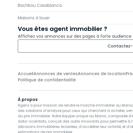
Bachkou Casablanca
Maisons à louer
Vous êtes agent immobilier ?
Affichez vos annonces sur des pages à forte audience
Contactez-
Accueil
Annonces de ventes
Annonces de location
Pri
Politique de confidentialité
À propos
Agenz a pour mission de rendre le marché immobilier au Maroc pl
des solutions d’analyse pour ceux qui cherchent à acheter, ven
du prix immobilier. Notre équipe unique au Maroc, composée d'e
data-scientists, conçoit des outils innovants pour permettre à 
décisions immobilières éclairées, d’accélérer leur activité, et d'o
estimations de prix immobilier.