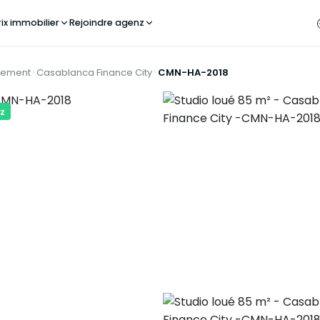
rix immobilier
Rejoindre agenz
tement
Casablanca Finance City
CMN-HA-2018
z