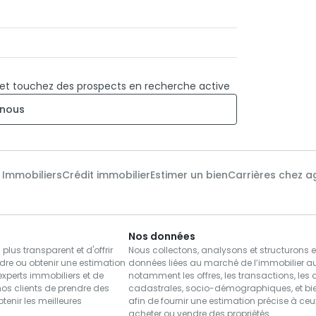
 et touchez des prospects en recherche active
nous
x Immobiliers
Crédit immobilier
Estimer un bien
Carrières chez a
Nos données
us transparent et d'offrir
Nous collectons, analysons et structurons 
dre ou obtenir une estimation
données liées au marché de l’immobilier a
xperts immobiliers et de
notamment les offres, les transactions, les
nos clients de prendre des
cadastrales, socio-démographiques, et bie
btenir les meilleures
afin de fournir une estimation précise à ce
acheter ou vendre des propriétés.