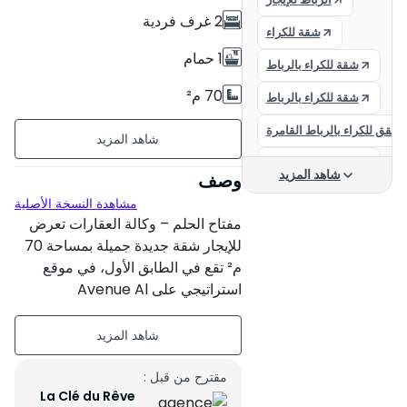
2 غرف فردية
شقة للكراء
1 حمام
شقة للكراء بالرباط
70 م²
شقة للكراء بالرباط
شقق للكراء بالرباط القامرة
غير مؤثث
شقة للكراء بالرباط
الطابق الأول على 3
شاهد المزيد
وصف
شقة للإيجار
مشاهدة النسخة الأصلية
2 شقق لكل مستوى
مفتاح الحلم – وكالة العقارات تعرض
شقق للكراء
عمر البناء : بين 11 و 20 سنة
للإيجار شقة جديدة جميلة بمساحة 70
الرباط كراء الشقق
م² تقع في الطابق الأول، في موقع
حالة العقار : جديد
استراتيجي على Avenue Al
حي النهضة الرباط
Menzeh، بالقرب الفوري من مركز
شقة للكراء الرباط
التسوق Al Manal، والمتاجر، ووسائل
النقل، والخدمات.
شقة
مقترح من قبل :
La Clé du Rêve
ميزات الشقة: