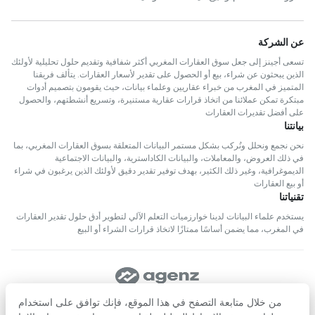
عن الشركة
تسعى أجينز إلى جعل سوق العقارات المغربي أكثر شفافية وتقديم حلول تحليلية لأولئك
الذين يبحثون عن شراء، بيع أو الحصول على تقدير لأسعار العقارات. يتألف فريقنا
المتميز في المغرب من خبراء عقاريين وعلماء بيانات، حيث يقومون بتصميم أدوات
مبتكرة تمكن عملائنا من اتخاذ قرارات عقارية مستنيرة، وتسريع أنشطتهم، والحصول
على أفضل تقديرات العقارات
بيانتنا
نحن نجمع ونحلل ونُركب بشكل مستمر البيانات المتعلقة بسوق العقارات المغربي، بما
في ذلك العروض، والمعاملات، والبيانات الكاداسترية، والبيانات الاجتماعية
الديموغرافية، وغير ذلك الكثير، بهدف توفير تقدير دقيق لأولئك الذين يرغبون في شراء
أو بيع العقارات
تقنياتنا
يستخدم علماء البيانات لدينا خوارزميات التعلم الآلي لتطوير أدق حلول تقدير العقارات
في المغرب، مما يضمن أساسًا ممتازًا لاتخاذ قرارات الشراء أو البيع
تابعنا
من خلال متابعة التصفح في هذا الموقع، فإنك توافق على استخدام