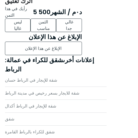
اترك تعليق
رأيك في هذا
د٠م
/ الشهر
5 500
السيد نور الدين – وكالة مفتاح الحلم
الثمن
غالي
الثمن
ليس
جدا
مناسب
غاليا
للمزيد من المعلومات أو لترتيب زيارة،
الإبلاغ عن هذا الإعلان
لا تتردد في الاتصال بنا.
الإبلاغ عن هذا الإعلان
إعلانات أخرىشقق للكراء في عمالة:
الرباط
شقة للإيجار في الرباط حسان
شقة للايجار بسعر رخيص في مدينة الرباط
شقة للإيجار في الرباط أكدال
شقق
شقق للكراء بالرباط القامرة