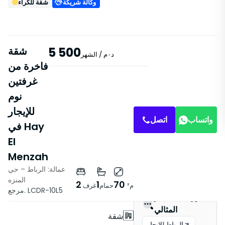
وكالة شريكة
شقة للكراء
5 500
شقة
د٠م
/ الشهر
فاخرة من
غرفتين
نوم
للإيجار
واتساب
اتصل
في Hay
El
Menzah
عمالة: الرباط – حي
خصائص
المنزه
2
1
70
م²
حمام
غرف
مرجع. LCDR-10L5
بدون مصعد
العثور على العقار
المثالي
شقة
الرباط للإيجار