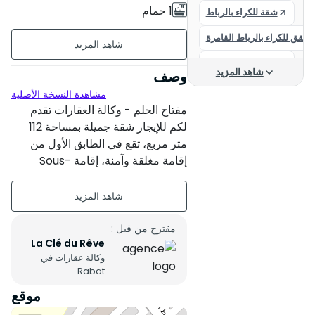
1 حمام
شقة للكراء بالرباط
شقق للكراء بالرباط القامرة
112 م²
شقة للكراء بالرباط
غير مؤثث
شاهد المزيد
وصف
شقة للإيجار
مشاهدة النسخة الأصلية
الطابق الأول على 4
مفتاح الحلم - وكالة العقارات تقدم
شقق للكراء
3 شقق لكل مستوى
لكم للإيجار شقة جميلة بمساحة 112
الرباط كراء الشقق
متر مربع، تقع في الطابق الأول من
عمر البناء : بين 11 و 20 سنة
إقامة مغلقة وآمنة، إقامة Sous-
حي النهضة الرباط
Lieutenant حي الفتح الرباط، بجوار
حالة العقار : مقبول
شقة للكراء الرباط
المدرسة الأمريكية.
تركيب الشقة:
شقة
• جناح رئيسي مع غرفة ملابس، حمام،
مقترح من قبل :
La Clé du Rêve
ومرحاض
وكالة عقارات في
• غرفة نوم واحدة مع خزانة
Rabat
• 2 صالونات فسيحة
موقع
• غرفة معيشة
• مطبخ مجهز