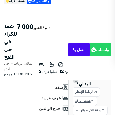
وكالة شريكة
شقة للكراء
7 000
شقة
د٠م
/ الشهر
للكراء
في
حي
واتساب
اتصل
الفتح
عمالة: الرباط – حي
خصائص
الفتح
2
1
112
م²
حمام
غرف
مرجع. LCDR-12L5
بدون مصعد
العثور على العقار
المثالي
شقة
الرباط للإيجار
1 غرف فردية
شقة للكراء
1 جناح الوالدين
شقة للكراء بالرباط