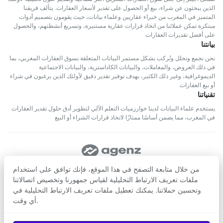
الذين يبحثون عن شراء، بيع أو الحصول على تقدير لأسعار العقارات. يتألف فريقنا
المتميز في المغرب من خبراء عقاريين وعلماء بيانات، حيث يقومون بتصميم أدوات
مبتكرة تمكن عملائنا من اتخاذ قرارات عقارية مستنيرة، وتسريع أنشطتهم، والحصول
على أفضل تقديرات العقارات
بيانتنا
نحن نجمع ونحلل ونُركب بشكل مستمر البيانات المتعلقة بسوق العقارات المغربي، بما
في ذلك العروض، والمعاملات، والبيانات الكاداسترية، والبيانات الاجتماعية
الديموغرافية، وغير ذلك الكثير، بهدف توفير تقدير دقيق لأولئك الذين يرغبون في شراء
أو بيع العقارات
تقنياتنا
يستخدم علماء البيانات لدينا خوارزميات التعلم الآلي لتطوير أدق حلول تقدير العقارات
في المغرب، مما يضمن أساسًا ممتازًا لاتخاذ قرارات الشراء أو البيع
تابعنا
من خلال متابعة التصفح في هذا الموقع، فإنك توافق على استخدام
ملفات تعريف الارتباط التحليلية لقياس جمهورنا وتخصيص اتصالاتنا
وتحسين حملاتنا. يمكنك تعطيل ملفات تعريف الارتباط التحليلية في
حمّل من
حمّل من
أي وقت.
Google Play
App Store