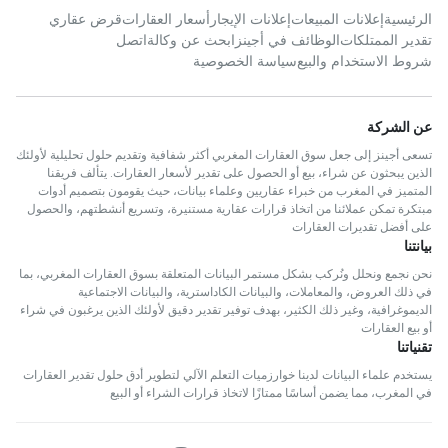
الرئيسية
إعلانات المبيعات
إعلانات الإيجار
أسعار العقارات
قرض عقاري
تقدير الممتلكات
الوظائف في أجينز
ابحث عن وكالة
اتصل
شروط الاستخدام والبيع
سياسة الخصوصية
عن الشركة
تسعى أجينز إلى جعل سوق العقارات المغربي أكثر شفافية وتقديم حلول تحليلية لأولئك
الذين يبحثون عن شراء، بيع أو الحصول على تقدير لأسعار العقارات. يتألف فريقنا
المتميز في المغرب من خبراء عقاريين وعلماء بيانات، حيث يقومون بتصميم أدوات
مبتكرة تمكن عملائنا من اتخاذ قرارات عقارية مستنيرة، وتسريع أنشطتهم، والحصول
على أفضل تقديرات العقارات
بيانتنا
نحن نجمع ونحلل ونُركب بشكل مستمر البيانات المتعلقة بسوق العقارات المغربي، بما
في ذلك العروض، والمعاملات، والبيانات الكاداسترية، والبيانات الاجتماعية
الديموغرافية، وغير ذلك الكثير، بهدف توفير تقدير دقيق لأولئك الذين يرغبون في شراء
أو بيع العقارات
تقنياتنا
يستخدم علماء البيانات لدينا خوارزميات التعلم الآلي لتطوير أدق حلول تقدير العقارات
في المغرب، مما يضمن أساسًا ممتازًا لاتخاذ قرارات الشراء أو البيع