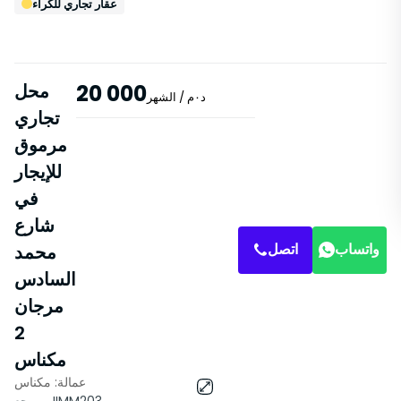
عقار تجاري للكراء
20 000
محل
د٠م
/ الشهر
تجاري
مرموق
للإيجار
في
شارع
واتساب
اتصل
محمد
السادس
مرجان
2
مكناس
عمالة: مكناس
خصائص