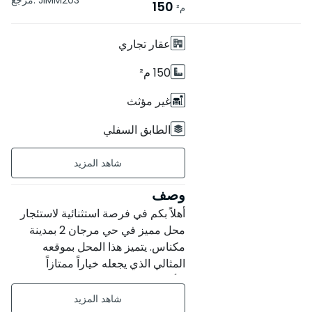
مرجع. JIMM203
150
م²
بدون مصعد
عقار تجاري
150 م²
غير مؤثث
الطابق السفلي
عمر البناء : بين 1 و 5 سنوات
حالة العقار : مقبول
وصف
أهلاً بكم في فرصة استثنائية لاستئجار
قبو 150 م²
محل مميز في حي مرجان 2 بمدينة
مكناس. يتميز هذا المحل بموقعه
المثالي الذي يجعله خياراً ممتازاً
للأنشطة التجارية. مع مساحة واسعة
تبلغ 150 متر مربع، يتيح لك هذا المحل