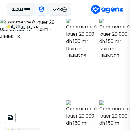
AR
القائمة
العقارات في المغرب
للكراء
مكناس
تسجيل
الرجوع
عقار تجاري للكراء
عقار تجاري
Naim
JIMM203