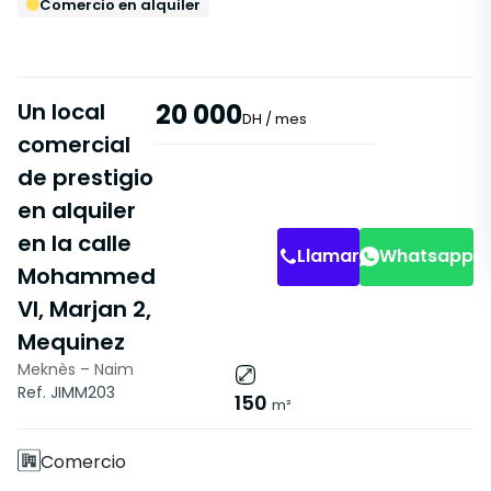
Comercio en alquiler
Un local
20 000
DH
/ mes
comercial
de prestigio
en alquiler
en la calle
Llamar
Whatsapp
Mohammed
VI, Marjan 2,
Mequinez
Meknès – Naim
Características
Ref. JIMM203
150
m²
Sin Ascensor
Comercio