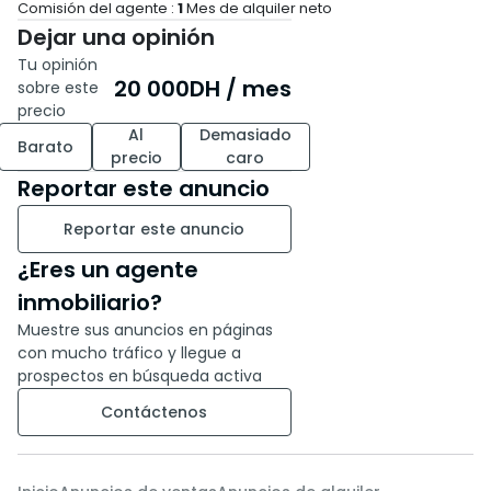
Comisión del agente :
1
Mes de alquiler neto
barrio Marjan 2
Dejar una opinión
- Potencial de uso múltiple
Tu opinión
- Espacio de estacionamiento
20 000
DH
/ mes
sobre este
- Incluye un sótano
precio
No te pierdas esta oportunidad
Al
Demasiado
dorada, contáctanos para
Barato
precio
caro
programar una visita a esta
Reportar este anuncio
maravillosa propiedad.
¡Estamos aquí para ayudarte
Reportar este anuncio
en cada paso del camino!
¿Eres un agente
inmobiliario?
Muestre sus anuncios en páginas
con mucho tráfico y llegue a
prospectos en búsqueda activa
Contáctenos