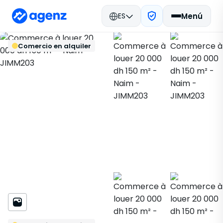
ES
Menú
Bienes raíces en Marruecos
Volver
Guardar
Comercio en alquiler
Alquilar
Meknès
Comercio
Naim
JIMM203