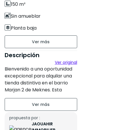
150 m²
Sin amueblar
Planta baja
Antigüedad de la
construcción : Entre 1 y 5 años
Descripción
Estado de la propiedad :
Ver original
Correcto
Bienvenido a una oportunidad
excepcional para alquilar una
Bodega de 150 m²
tienda distintiva en el barrio
Marjan 2 de Meknes. Esta
tienda cuenta con una
ubicación ideal que la convierte
en una excelente opción para
actividades comerciales. Con
propuesta por :
JAOUAHIR
un área espaciosa de 150