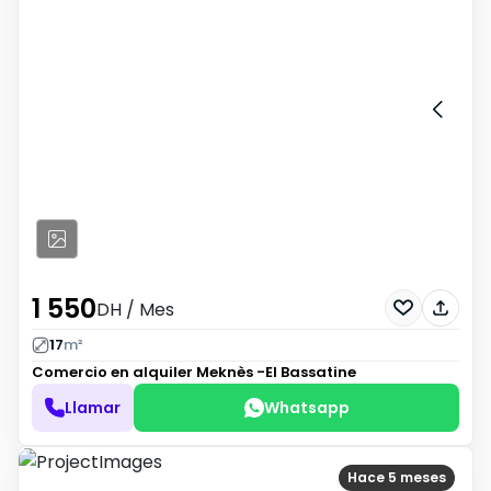
1 550
DH
/ Mes
17
m²
Comercio en alquiler
Meknès -El Bassatine
Llamar
Whatsapp
Hace 5 meses