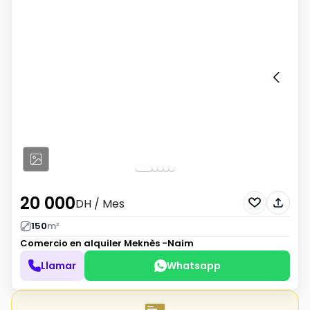
20 000
DH
/ Mes
150
m²
Comercio en alquiler
Meknès -Naim
Llamar
Whatsapp