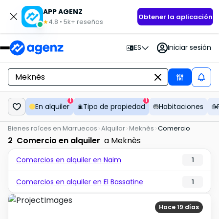
APP AGENZ
Obtener la aplicación
4.8
•
5k+
reseñas
★
ES
Iniciar sesión
1
1
En alquiler
Tipo de propiedad
Habitaciones
Bienes raíces en Marruecos
Alquilar
Meknès
Comercio
2
Comercio en alquiler
a Meknès
Comercios en alquiler en Naim
1
Comercios en alquiler en El Bassatine
1
Hace 19 días