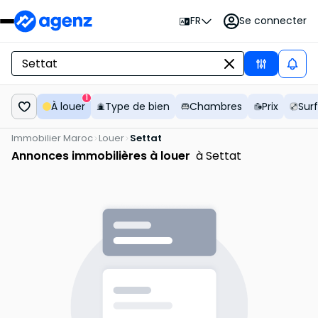
FR
Se connecter
1
À louer
Type de bien
Chambres
Prix
Sur
Immobilier Maroc
Louer
Settat
Annonces immobilières à louer
à Settat