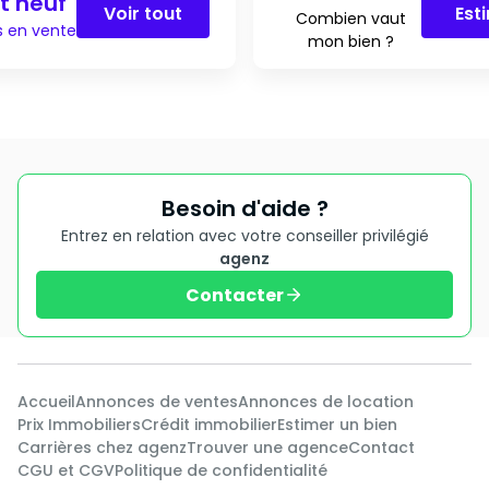
t neuf
Voir tout
Est
Combien vaut
s en vente
mon bien ?
Besoin d'aide ?
Entrez en relation avec votre conseiller privilégié
agenz
Contacter
Accueil
Annonces de ventes
Annonces de location
Prix Immobiliers
Crédit immobilier
Estimer un bien
Carrières chez agenz
Trouver une agence
Contact
CGU et CGV
Politique de confidentialité