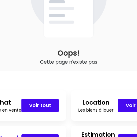
Oops!
Cette page n'existe pas
hat
Location
Voir tout
Voir
s en vente
Les biens à louer
Estimation