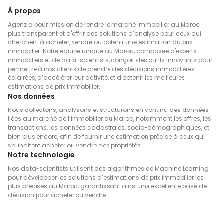
Immobilier à louer à Fès
À propos
Immobilier à louer à Benslimane
Agenz a pour mission de rendre le marché immobilier au Maroc
Immobilier à louer à Al Haouz
plus transparent et d'offrir des solutions d’analyse pour ceux qui
cherchent à acheter, vendre ou obtenir une estimation du prix
Immobilier à louer à Salé
immobilier. Notre équipe unique au Maroc, composée d'experts
immobiliers et de data-scientists, conçoit des outils innovants pour
Immobilier à louer à Berrechid
permettre à nos clients de prendre des décisions immobilières
Immobilier à louer à Essaouira
éclairées, d’accélérer leur activité, et d'obtenir les meilleures
estimations de prix immobilier.
Immobilier à louer à Médiouna
Nos données
Immobilier à louer à Meknès
Nous collectons, analysons et structurons en continu des données
liées au marché de l’immobilier au Maroc, notamment les offres, les
Immobilier à louer à Rehamna
transactions, les données cadastrales, socio-démographiques, et
Immobilier à louer à Inezgane- Ait Melloul
bien plus encore, afin de fournir une estimation précise à ceux qui
souhaitent acheter ou vendre des propriétés.
Immobilier à louer à M'Diq-Fnideq
Notre technologie
Immobilier à louer à Khémisset
Nos data-scientists utilisent des algorithmes de Machine Learning
Immobilier à louer à Fahs-Anjra
pour développer les solutions d’estimations de prix immobilier les
plus précises au Maroc, garantissant ainsi une excellente base de
Immobilier à louer à El Hajeb
décision pour acheter ou vendre.