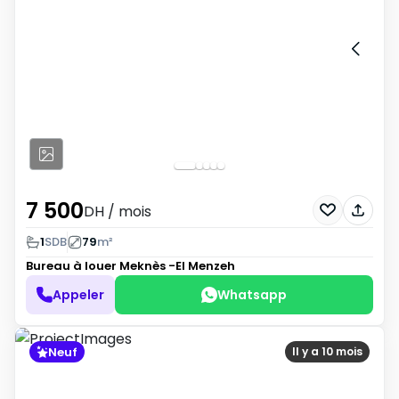
7 500
DH
/ mois
1
SDB
79
m²
Bureau à louer
Meknès -El Menzeh
Appeler
Whatsapp
Neuf
Il y a 10 mois