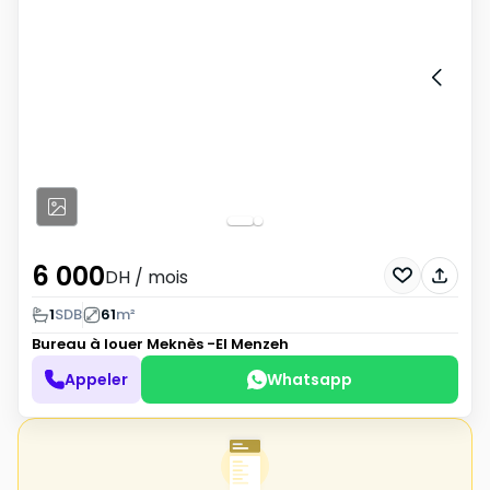
6 000
DH
/ mois
1
SDB
61
m²
Bureau à louer
Meknès -El Menzeh
Appeler
Whatsapp