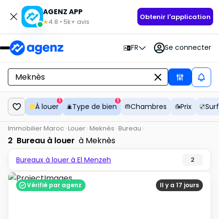
AGENZ APP
Obtenir l'application
4.8
•
5k+
avis
★
FR
Se connecter
1
1
À louer
Type de bien
Chambres
Prix
Sur
Immobilier Maroc
Louer
Meknès
Bureau
2
Bureau à louer
à Meknès
Bureaux à louer à El Menzeh
2
Vérifié par agenz
Il y a 17 jours