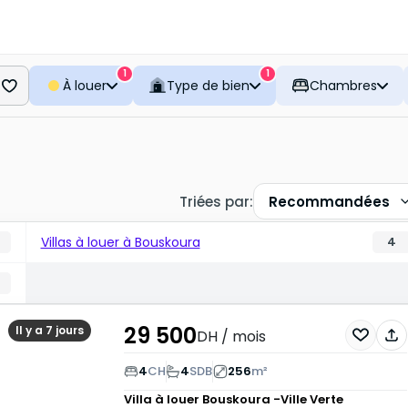
1
1
À louer
Type de bien
Chambres
Triées par
:
Recommandées
Villas à louer à Bouskoura
4
29 500
Il y a 7 jours
DH
/ mois
4
CH
4
SDB
256
m²
Villa à louer
Bouskoura -Ville Verte