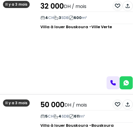
32 000
Il y a 3 mois
DH
/ mois
4
CH
3
SDB
600
m²
Villa à louer
Bouskoura -Ville Verte
50 000
Il y a 3 mois
DH
/ mois
5
CH
4
SDB
611
m²
Villa à louer
Bouskoura -Bouskoura