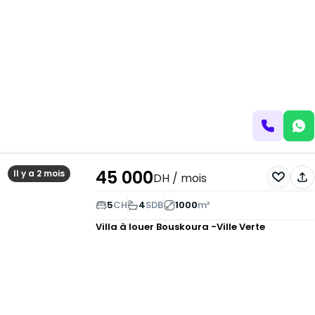
45 000
Il y a 2 mois
DH
/ mois
5
CH
4
SDB
1000
m²
Villa à louer
Bouskoura -Ville Verte