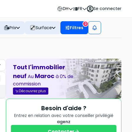
DH
FR
Se connecter
2
Prix
Surface
Filtres
Tout l'immobilier
neuf
Maroc
Au
à 0% de
commission
Découvrez plus
Besoin d'aide ?
Entrez en relation avec votre conseiller privilégié
agenz
Contacter