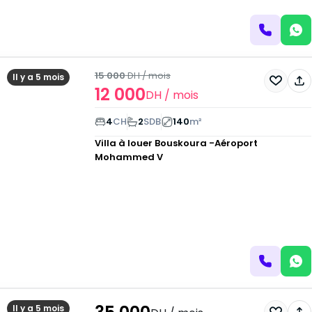
15 000
DH
/ mois
Il y a 5 mois
12 000
DH
/ mois
4
CH
2
SDB
140
m²
Villa à louer
Bouskoura -Aéroport
Mohammed V
Il y a 5 mois