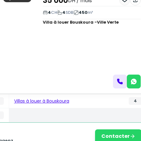
35 000
DH
/ mois
4
CH
4
SDB
450
m²
Villa à louer
Bouskoura -Ville Verte
Villas à louer à Bouskoura
4
Contacter
agenz