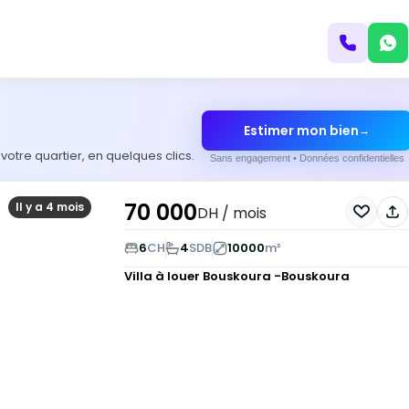
Estimer mon bien
→
otre quartier, en quelques clics.
Sans engagement • Données confidentielles
70 000
Il y a 4 mois
DH
/ mois
6
CH
4
SDB
10000
m²
Villa à louer
Bouskoura -Bouskoura