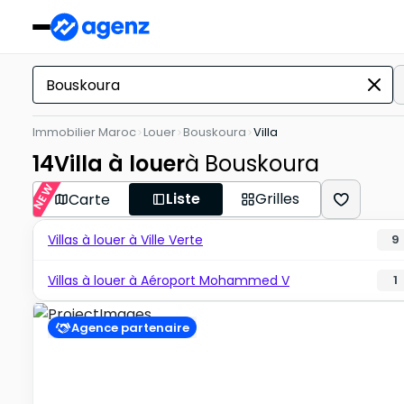
Immobilier Maroc
Louer
Bouskoura
Villa
14
Villa à louer
à Bouskoura
NEW
Liste
Grilles
Carte
Villas à louer à Ville Verte
9
Villas à louer à Aéroport Mohammed V
1
Agence partenaire