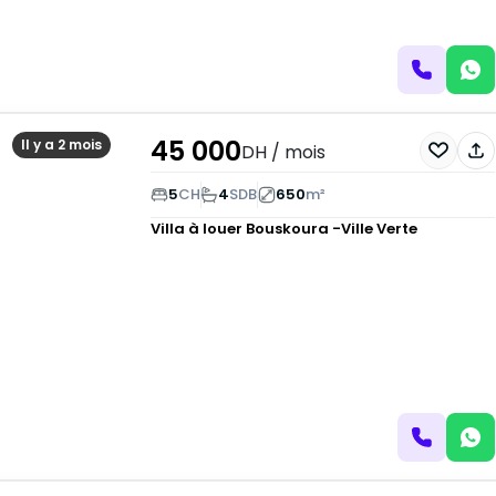
45 000
Il y a 2 mois
DH
/ mois
5
CH
4
SDB
650
m²
Villa à louer
Bouskoura -Ville Verte