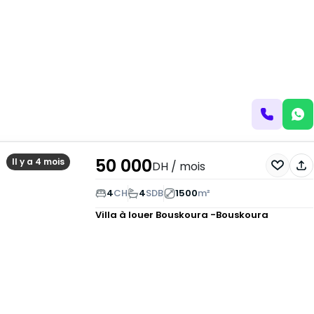
50 000
Il y a 4 mois
DH
/ mois
4
CH
4
SDB
1500
m²
Villa à louer
Bouskoura -Bouskoura