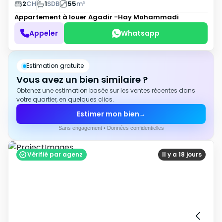
2
CH
1
SDB
55
m²
Appartement à louer
Agadir -Hay Mohammadi
Appeler
Whatsapp
Estimation gratuite
Vous avez un bien similaire ?
Obtenez une estimation basée sur les ventes récentes dans
votre quartier, en quelques clics.
Estimer mon bien
→
Sans engagement • Données confidentielles
Vérifié par agenz
Il y a 18 jours