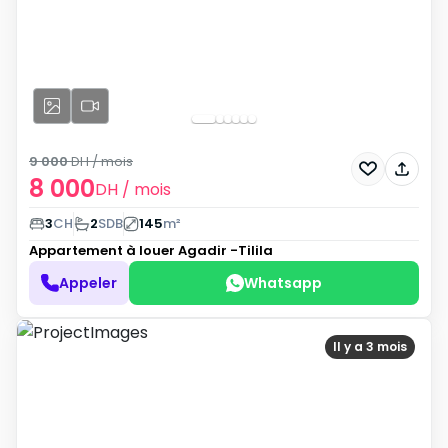
9 000
DH
/ mois
8 000
DH
/ mois
3
CH
2
SDB
145
m²
Appartement à louer
Agadir -Tilila
Appeler
Whatsapp
Il y a 3 mois