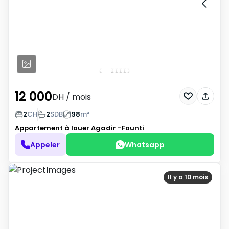
12 000
DH
/ mois
2
CH
2
SDB
98
m²
Appartement à louer
Agadir -Founti
Appeler
Whatsapp
Il y a 10 mois