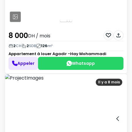
8 000
DH
/ mois
2
CH
2
SDB
126
m²
Appartement à louer
Agadir -Hay Mohammadi
Appeler
Whatsapp
Il y a 8 mois