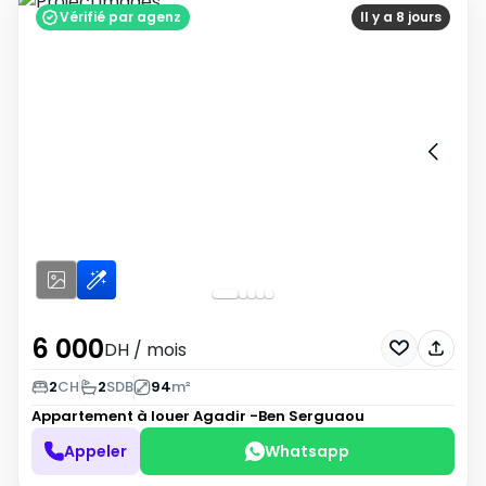
Vérifié par agenz
Il y a 8 jours
6 000
DH
/ mois
2
CH
2
SDB
94
m²
Appartement à louer
Agadir -Ben Serguaou
Appeler
Whatsapp