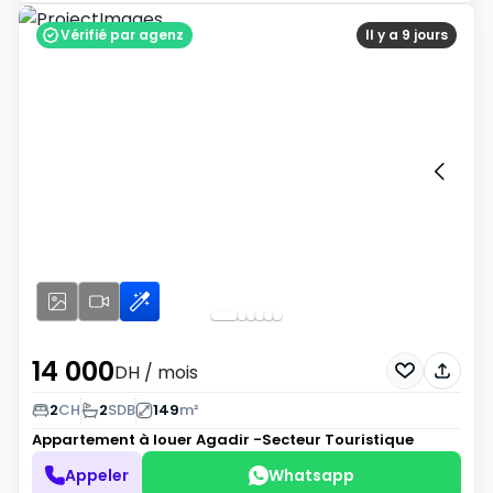
Vérifié par agenz
Il y a 9 jours
14 000
DH
/ mois
2
CH
2
SDB
149
m²
Appartement à louer
Agadir -Secteur Touristique
Appeler
Whatsapp