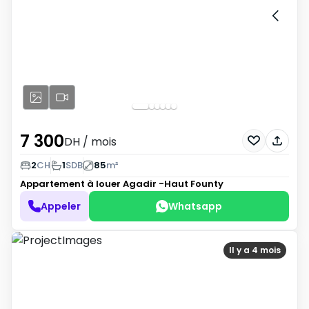
7 300
DH
/ mois
2
CH
1
SDB
85
m²
Appartement à louer
Agadir -Haut Founty
Appeler
Whatsapp
Il y a 4 mois