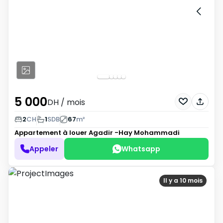
5 000
DH
/ mois
2
CH
1
SDB
67
m²
Appartement à louer
Agadir -Hay Mohammadi
Appeler
Whatsapp
Il y a 10 mois