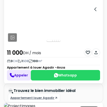
11 000
DH
/ mois
3
CH
1
SDB
100
m²
Appartement à louer
Agadir -Anza
Appeler
Whatsapp
Trouvez le bien immobilier idéal
Appartement louer Agadir