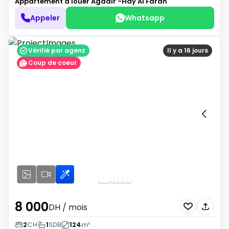
Appartement à louer
Agadir -Hay Al Farah
Appeler
Whatsapp
Vérifié par agenz
Il y a 16 jours
Coup de coeur
8 000
DH
/ mois
2
CH
1
SDB
124
m²