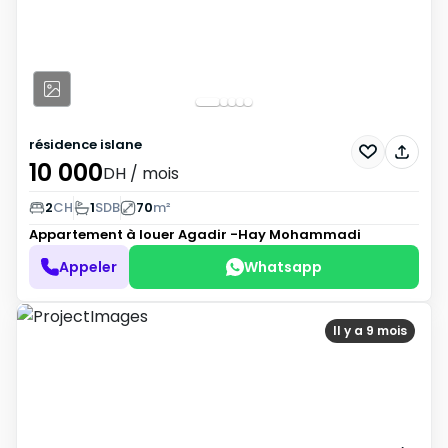
résidence islane
10 000
DH
/ mois
2
CH
1
SDB
70
m²
Appartement à louer
Agadir -Hay Mohammadi
Appeler
Whatsapp
Il y a 9 mois