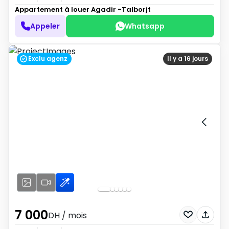
Appartement à louer
Agadir -Talborjt
Appeler
Whatsapp
Exclu agenz
Il y a 16 jours
7 000
DH
/ mois