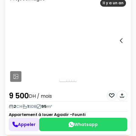
Il y a un an
9 500
DH
/ mois
2
CH
1
SDB
95
m²
Appartement à louer
Agadir -Founti
Appeler
Whatsapp