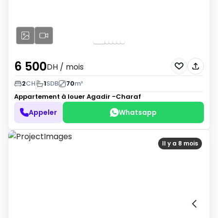
6 500
DH
/ mois
2
CH
1
SDB
70
m²
Appartement à louer
Agadir -Charaf
Appeler
Whatsapp
Il y a 8 mois