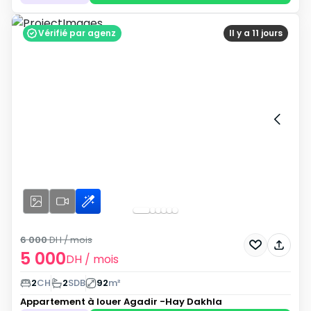
Vérifié par agenz
Il y a 11 jours
6 000
DH
/ mois
5 000
DH
/ mois
2
CH
2
SDB
92
m²
Appartement à louer
Agadir -Hay Dakhla