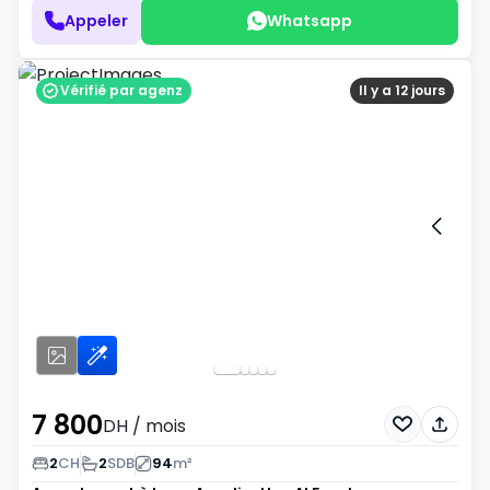
Appeler
Whatsapp
Vérifié par agenz
Il y a 12 jours
7 800
DH
/ mois
2
CH
2
SDB
94
m²