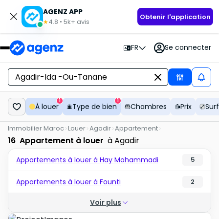
AGENZ APP
Obtenir l'application
4.8
•
5k+
avis
★
FR
Se connecter
1
1
À louer
Type de bien
Chambres
Prix
Sur
Immobilier Maroc
Louer
Agadir
Appartement
16
Appartement à louer
à Agadir
Appartements à louer à Hay Mohammadi
5
Appartements à louer à Founti
2
Voir plus