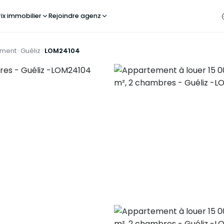
rix immobilier
Rejoindre agenz
ement
Guéliz
LOM24104