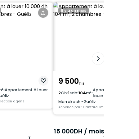
Il y a un mois
9 500
DH
m²
Appartement à louer
Appartement à
2
Ch
1
sdb
104
m²
uéliz
louer
élection agenz
Marrakech -Guéliz
Annonce par : Cantarel Immobilier
15 000
DH
/ mois