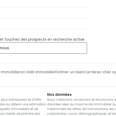
 et touchez des prospects en recherche active
nous
x Immobiliers
Crédit immobilier
Estimer un bien
Carrières chez a
Nos données
us transparent et d'offrir
Nous collectons, analysons et structurons 
dre ou obtenir une estimation
données liées au marché de l’immobilier a
xperts immobiliers et de
notamment les offres, les transactions, les
nos clients de prendre des
cadastrales, socio-démographiques, et bie