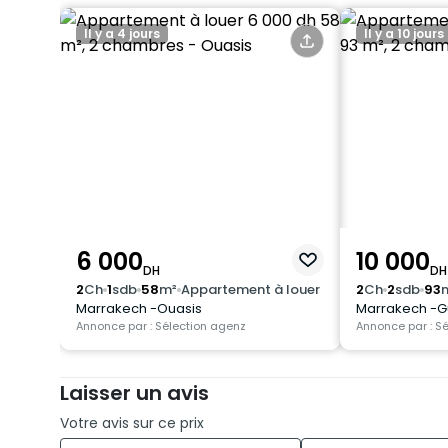
Il y a 4 jours
Il y a 10 jours
6 000
10 000
DH
DH
2
Ch
1
sdb
58
m²
Appartement à louer
2
Ch
2
sdb
93
Marrakech -Ouasis
Marrakech -G
Annonce par : Sélection agenz
Annonce par : S
Laisser un avis
Votre avis sur ce prix