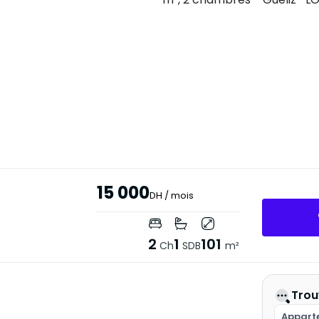
15 000
DH
/ mois
2
1
101
Ch
SDB
m²
Trou
Appart