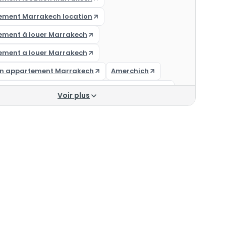
ement Marrakech location
ement à louer Marrakech
ement a louer Marrakech
on appartement Marrakech
Amerchich
ments pas chers à louer au mois à Marrakech
Voir plus
ement à louer Marrakech
ments pas chers à louer à Marrakech
ement à louer à Marrakech
appartement Marrakech
on longue durée Marrakech