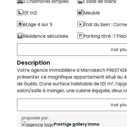
2 Chambres simples
1 Salle de bains
101 m2
Meublé
étage 4 sur 5
État du bien : Corre
Résidence sécurisée
Parking titré : 1 Plac
Balcon
Sans vis-à-vis
Description
Votre agence immobilière à Marrakech PRESTIGE 
présenter ce magnifique appartement situé au 4
de Guéliz. D'une surface habitable de 101 m², l'
salon/salle à manger, une cuisine équipée, deux 
bain.
Les plus : La résidence offre de nombreux avantag
proposée par :
Prestige gallery immo