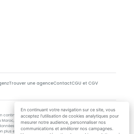
genz
Trouver une agence
Contact
CGU et CGV
Notre technologie
En continuant votre navigation sur ce site, vous
en continu des
Nos data-scientists utilisent des algorithmes
acceptez l'utilisation de cookies analytiques pour
u Maroc,
de Machine Learning pour développer les
mesurer notre audience, personnaliser nos
 données
solutions d’estimations de prix immobilier les
communications et améliorer nos campagnes.
n plus encore,
plus précises au Maroc, garantissant ainsi