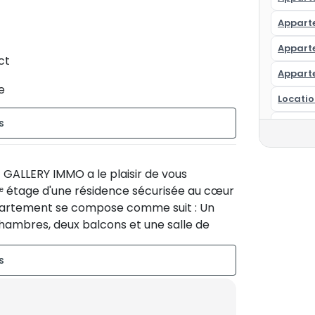
Appart
Appart
ct
Appart
e
Locati
Apparte
Appart
GALLERY IMMO a le plaisir de vous
Apparte
ᵉ étage d'une résidence sécurisée au cœur
Appart
appartement se compose comme suit : Un
chambres, deux balcons et une salle de
Louer 
Locati
es, dont une surveillance 24/7 et Parking.