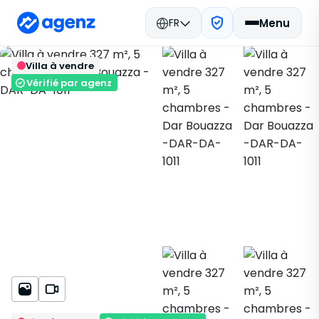
FR
Menu
Immobilier Maroc
Acheter
Retour
Enregistrer
Villa à vendre
Dar Bouazza
Villa
Dar Bouazza
DAR-DA-1011
Vérifié par agenz