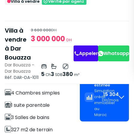
Villa à vendre
Vérifié par agenz
Villa à
3 600 000
DH
3 000 000
vendre
DH
à Dar
Appeler
Whatsapp
Bouazza
Dar Bouazza –
Dar Bouazza
Caractéristiques
5
3
380
Ch
SDB
m²
Réf. DAR-DA-1011
Mensualité
Villa
estimée
Simulation
4 Chambres simples
15 304
crédit
DH
/
mois
immobilier
1 suite parentale
au
Maroc
3 Salles de bains
327 m2 de terrain