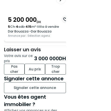
Ne manquez pas cette
opportunité rare !
5 200 000
8 000 000
Contactez-nous dès
DH
DH
maintenant pour obtenir plus
5
Ch
4
sdb
415
m²
Villa à vendre
5
Ch
3
sdb
455
m²
Vi
Dar Bouazza -Dar Bouazza
Dar Bouazza -Dar B
d’informations ou organiser une
Annonce par : Sélection agenz
Annonce par : Sélection
visite. Transformez cette villa
pleine de charme en votre
Laisser un avis
futur chez-vous.
Votre avis sur ce
3 000 000
DH
prix
Pas
Trop
Au prix
cher
cher
Signaler cette annonce
Signaler cette annonce
Vous êtes agent
immobilier ?
Affichez vos annonces sur des