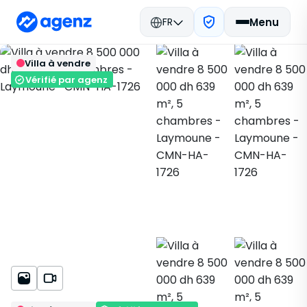
FR
Menu
Immobilier Maroc
Acheter
Retour
Enregistrer
Villa à vendre
Casablanca
Villa
Laymoune
CMN-HA-1726
Vérifié par agenz