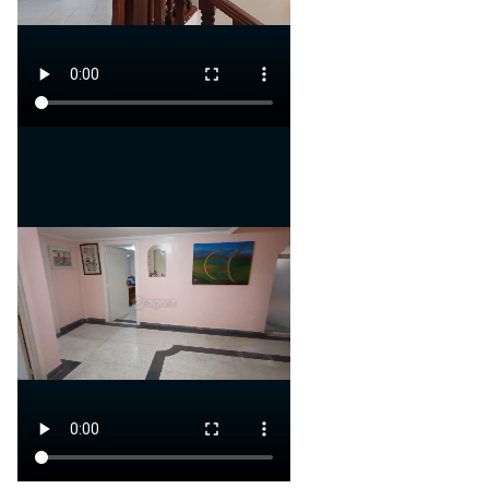
- Une salle de bain complète
Appartement séparé :
- Suite parentale avec dressing
et salle de bain équipée d'un
jacuzzi
- Bureau privé
Sous-sol :
- Deux débarras pratiques
- Cuisine supplémentaire
- Trois chambres à coucher
- Salle de bain
- Espace bien-être avec
jacuzzi et hammam
De plus, un espace de