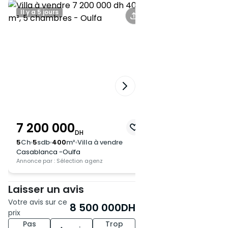
Il y a 5 jours
Il y a 7 jours
7 200 000
6 500 000
DH
DH
5
Ch
5
sdb
400
m²
Villa à vendre
5
Ch
3
sdb
365
m²
Vi
Casablanca -Oulfa
Casablanca -Hay Al
Annonce par : Sélection agenz
Annonce par : Sélection
Laisser un avis
Votre avis sur ce
8 500 000
DH
prix
Pas
Trop