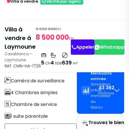
Villa à vendre
Vérifié par agenz
Villa à
9 000 000
DH
8 500 000
vendre à
DH
Laymoune
Appeler
Whatsapp
Casablanca –
Laymoune
Caractéristiques
5
4
639
Ch
SDB
m²
Réf. CMN-HA-1726
Villa
Mensualité
estimée
Caméra de surveillance
Simulation
43 362
crédit
4 Chambres simples
DH
/
mois
immobilier
au
Chambre de service
Maroc
1 suite parentale
Trouvez le bien i
4 Salles de bains