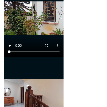
Sans vis-à-vis
ainsi une luminosité naturelle
optimale tout au long de la
journée.
La villa se compose de plusieurs
espaces fonctionnels répartis
sur trois niveaux.
Rez-de-chaussée :
- Un séjour confortable
- Trois salons lumineux
- Deux salles d’eau
- Une salle à manger
- Une cuisine spacieuse
Étage :
- Trois chambres généreuses