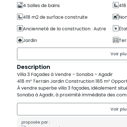
4 Salles de bains
418
418 m2 de surface construite
Non
Ancienneté de la construction : Autre
Éta
Jardin
Ter
Garage
Description
Villa 3 Façades à Vendre – Sonaba – Agadir
418 m² Terrain Jardin Construction 185 m² Oppor
À vendre superbe villa 3 façades, idéalement situ
Sonaba à Agadir, à proximité immédiate des comm
axes principaux.
Cette villa offre de grands volumes, une excellent
pour habitation familiale que pour investissement
_____________________________
proposée par :