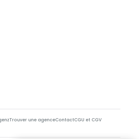
genz
Trouver une agence
Contact
CGU et CGV