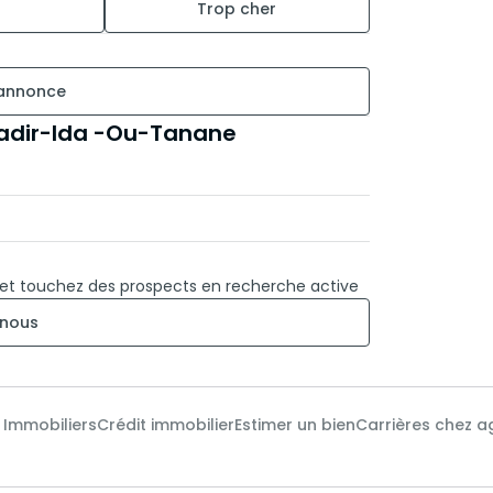
Trop cher
 annonce
gadir-Ida -Ou-Tanane
 et touchez des prospects en recherche active
nous
x Immobiliers
Crédit immobilier
Estimer un bien
Carrières chez a