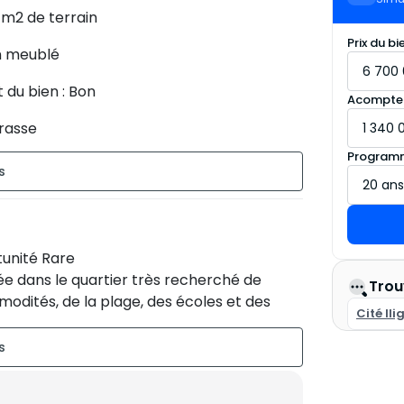
 m2 de terrain
Prix du bi
 meublé
t du bien : Bon
Acompte
rasse
Programm
tunité Rare
ée dans le quartier très recherché de
Trou
odités, de la plage, des écoles et des
Cité Ili
e luminosité et un fort potentiel aussi bien
 patrimonial.
___________