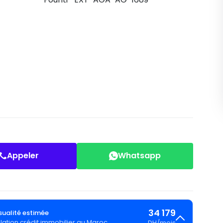
Appeler
Whatsapp
34 179
ualité estimée
lation crédit immobilier au Maroc
DH
/
mois