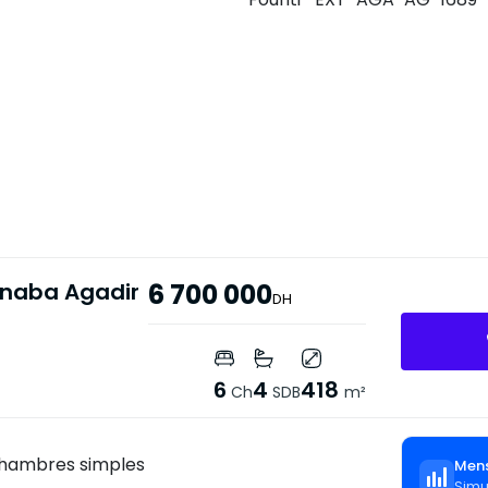
onaba Agadir
6 700 000
DH
6
4
418
Ch
SDB
m²
hambres simples
Mens
Simu