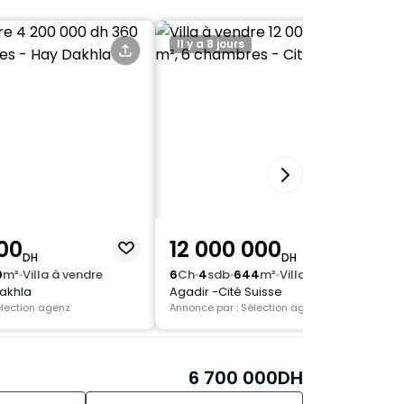
x pour le secteur de Sonaba.
Il y a 8 jours
___________
___________
00
12 000 000
DH
DH
iser une visite.
0
m²
Villa à vendre
6
Ch
4
sdb
644
m²
Villa à vendre
akhla
Agadir -Cité Suisse
___________
élection agenz
Annonce par : Sélection agenz
6 700 000
DH