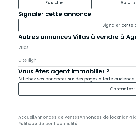
Pas cher
Au prix
villa luxe Agadir
Signaler cette annonce
maison à vendre Agadir Sonaba
investissement immobilier Agadir
Signaler cette
villa résidentielle Agadir
achat villa Agadir
Autres annonces Villas à vendre à A
Villas
Cité Iligh
Vous êtes agent immobilier ?
Affichez vos annonces sur des pages à forte audience
Contactez-
Accueil
Annonces de ventes
Annonces de location
Pri
Politique de confidentialité