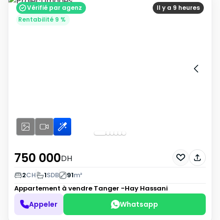
Vérifié par agenz
Il y a 9 heures
Rentabilité 9 %
750 000
DH
2
CH
1
SDB
91
m²
Appartement à vendre
Tanger -Hay Hassani
Appeler
Whatsapp