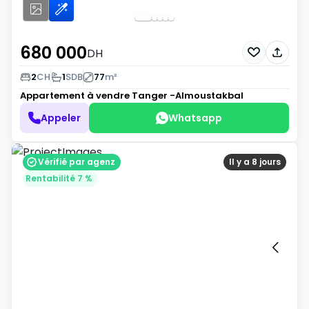
680 000
DH
2
CH
1
SDB
77
m²
Appartement à vendre
Tanger -Almoustakbal
Appeler
Whatsapp
Vérifié par agenz
Il y a 8 jours
Rentabilité 7 %