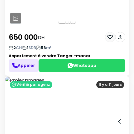
650 000
DH
2
CH
1
SDB
56
m²
Appartement à vendre
Tanger -manar
Appeler
Whatsapp
Vérifié par agenz
Il y a 11 jours