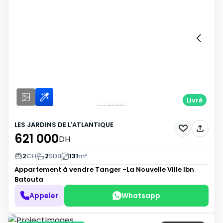
Livré
LES JARDINS DE L'ATLANTIQUE
621 000
DH
2
CH
2
SDB
131
m²
Appartement à vendre
Tanger -La Nouvelle Ville Ibn
Batouta
Appeler
Whatsapp