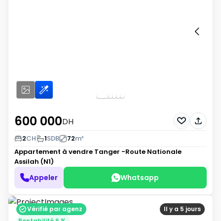
600 000
DH
2
CH
1
SDB
72
m²
Appartement à vendre
Tanger -Route Nationale
Assilah (N1)
Appeler
Whatsapp
Vérifié par agenz
Il y a 5 jours
Rentabilité 6 %