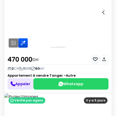
470 000
DH
2
CH
1
SDB
60
m²
Appartement à vendre
Tanger -Autre
Appeler
Whatsapp
Vérifié par agenz
Il y a 5 jours