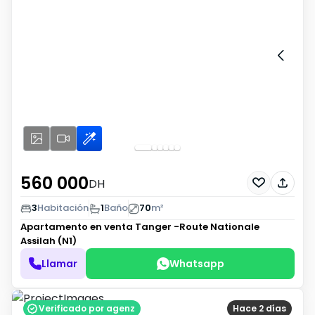
560 000
DH
3
Habitación
1
Baño
70
m²
Apartamento en venta
Tanger -Route Nationale
Assilah (N1)
Llamar
Whatsapp
Verificado por agenz
Hace 2 días