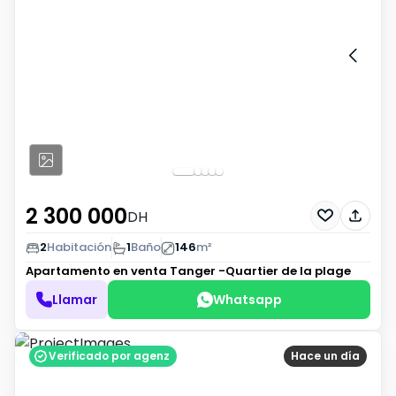
2 300 000
DH
2
Habitación
1
Baño
146
m²
Apartamento en venta
Tanger -Quartier de la plage
Llamar
Whatsapp
Verificado por agenz
Hace un día