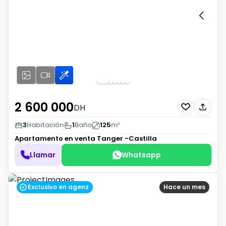
2 600 000
DH
3
Habitación
1
Baño
125
m²
Apartamento en venta
Tanger -Castilla
Llamar
Whatsapp
Exclusivo en agenz
Hace un mes