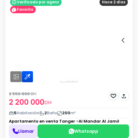
Verificado por agenz
Hace 2 días
Favorito
2 550 000
DH
2 200 000
DH
5
Habitación
2
Baño
200
m²
Apartamento en venta
Tanger -Al Mandar Al Jamil
Llamar
Whatsapp