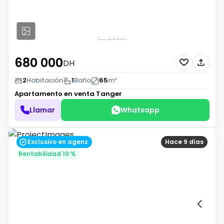
680 000
DH
2
Habitación
1
Baño
65
m²
Apartamento en venta
Tanger
Llamar
Whatsapp
Exclusivo en agenz
Hace 9 días
Rentabilidad 10 %