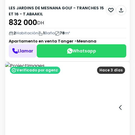
LES JARDINS DE MESNANA GOLF - TRANCHES 15
ET 16 - T.ABAAKIL
832 000
DH
2
Habitación
1
Baño
78
m²
Apartamento en venta
Tanger -Mesnana
Llamar
Whatsapp
Verificado por agenz
Hace 3 días