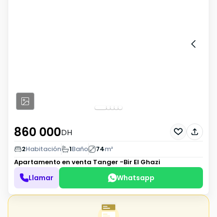
860 000
DH
2
Habitación
1
Baño
74
m²
Apartamento en venta
Tanger -Bir El Ghazi
Llamar
Whatsapp