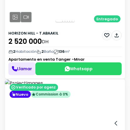
Entregado
HORIZON HILL - T.ABAAKIL
2 520 000
DH
2
Habitación
2
Baño
136
m²
Apartamento en venta
Tanger -Mnar
Llamar
Whatsapp
Verificado por agenz
Nuevo
Commission à 0%