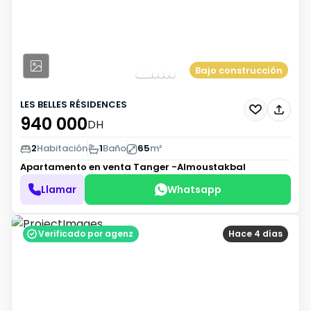
Bajo construcción
LES BELLES RÉSIDENCES
940 000
DH
2
Habitación
1
Baño
65
m²
Apartamento en venta
Tanger -Almoustakbal
Llamar
Whatsapp
Verificado por agenz
Hace 4 días