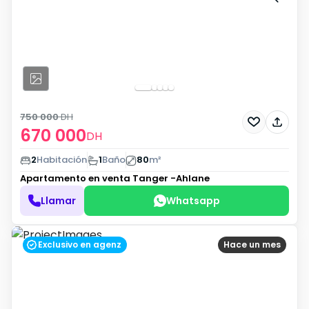
750 000
DH
670 000
DH
2
Habitación
1
Baño
80
m²
Apartamento en venta
Tanger -Ahlane
Llamar
Whatsapp
Exclusivo en agenz
Hace un mes