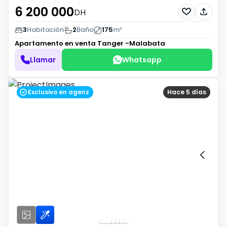
6 200 000
DH
3
Habitación
2
Baño
175
m²
Apartamento en venta
Tanger -Malabata
Llamar
Whatsapp
Exclusivo en agenz
Hace 5 días