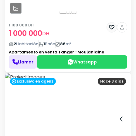
1 100 000
DH
1 000 000
DH
2
Habitación
1
Baño
86
m²
Apartamento en venta
Tanger -Moujahidine
Llamar
Whatsapp
Exclusivo en agenz
Hace 8 días