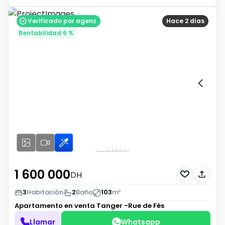
Verificado por agenz
Hace 2 días
Rentabilidad 6 %
1 600 000
DH
3
Habitación
2
Baño
103
m²
Apartamento en venta
Tanger -Rue de Fès
Llamar
Whatsapp