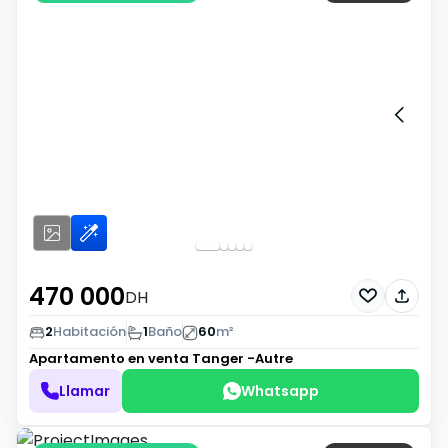
470 000
DH
2
Habitación
1
Baño
60
m²
Apartamento en venta
Tanger -Autre
Llamar
Whatsapp