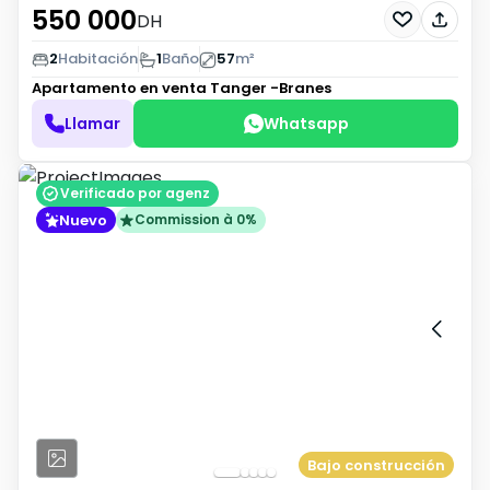
550 000
DH
2
Habitación
1
Baño
57
m²
Apartamento en venta
Tanger -Branes
Llamar
Whatsapp
Verificado por agenz
Nuevo
Commission à 0%
Bajo construcción