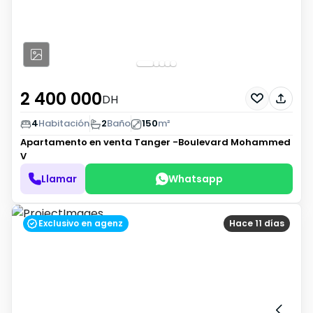
2 400 000
DH
4
Habitación
2
Baño
150
m²
Apartamento en venta
Tanger -Boulevard Mohammed
V
Llamar
Whatsapp
Exclusivo en agenz
Hace 11 días