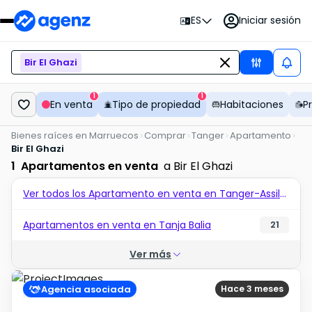
ES
Iniciar sesión
Bir El Ghazi
1
1
En venta
Tipo de propiedad
Habitaciones
P
Bienes raíces en Marruecos
Comprar
Tanger
Apartamento
Bir El Ghazi
1
Apartamentos en venta
a Bir El Ghazi
Ver todos los Apartamento en venta en Tanger-Assilah
Apartamentos en venta en Tanja Balia
21
Ver más
Agencia asociada
Hace 3 meses