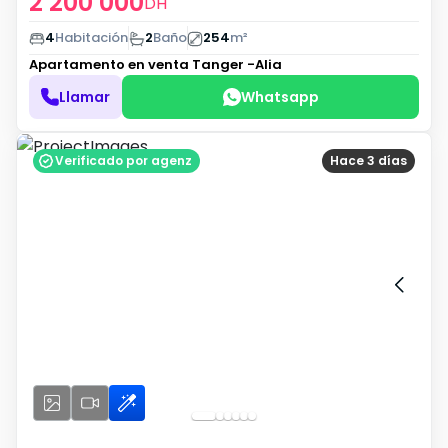
2 200 000
DH
4
Habitación
2
Baño
254
m²
Apartamento en venta
Tanger -Alia
Llamar
Whatsapp
Verificado por agenz
Hace 3 días