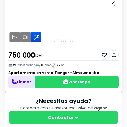
750 000
DH
2
Habitación
1
Baño
72
m²
Apartamento en venta
Tanger -Almoustakbal
Llamar
Whatsapp
¿Necesitas ayuda?
Contacta con tu asesor exclusivo de
agenz
Contactar