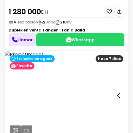
1 280 000
DH
4
Habitación
2
Baño
210
m²
Dúplex en venta
Tanger -Tanja Balia
Llamar
Whatsapp
Exclusivo en agenz
Hace 7 días
Favorito