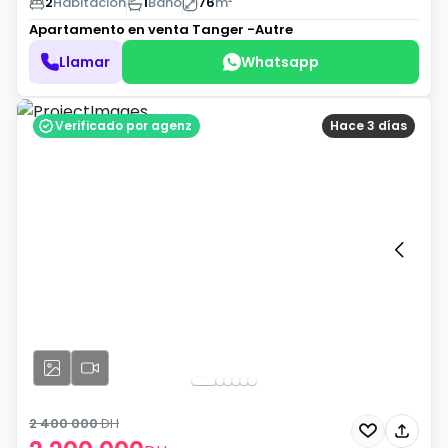
2
Habitación
1
Baño
76
m²
Apartamento en venta
Tanger -Autre
Llamar
Whatsapp
Verificado por agenz
Hace 3 días
2 400 000
DH