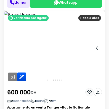
Llamar
Whatsapp
Verificado por agenz
Hace 3 días
600 000
DH
2
Habitación
1
Baño
72
m²
Apartamento en venta
Tanger -Route Nationale