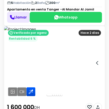
5
Habitación
2
Baño
200
m²
Apartamento en venta
Tanger -Al Mandar Al Jamil
Llamar
Whatsapp
Verificado por agenz
Hace 2 días
Rentabilidad 6 %
1 600 000
DH