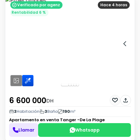
Verificado por agenz
Hace 4 horas
Rentabilidad 6 %
6 600 000
DH
3
Habitación
3
Baño
190
m²
Apartamento en venta
Tanger -De La Plage
Llamar
Whatsapp