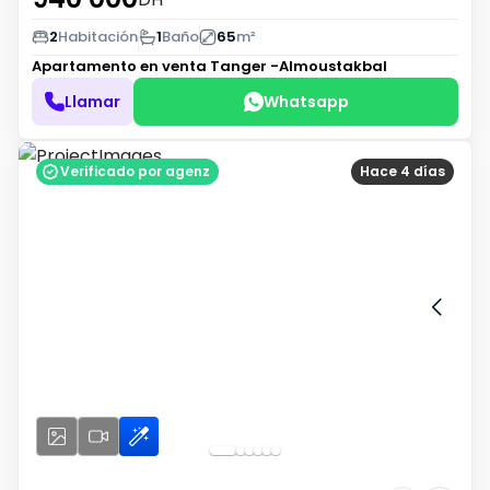
2
Habitación
1
Baño
65
m²
Apartamento en venta
Tanger -Almoustakbal
Llamar
Whatsapp
Verificado por agenz
Hace 4 días