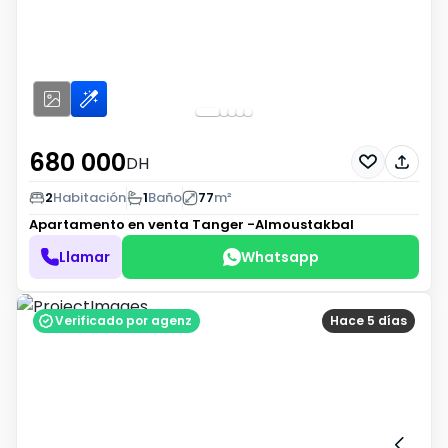
680 000
DH
2
Habitación
1
Baño
77
m²
Apartamento en venta
Tanger -Almoustakbal
Llamar
Whatsapp
Verificado por agenz
Hace 5 días