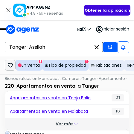
APP AGENZ
Obtener la aplicación
4.8
•
5k+
reseñas
★
ES
Iniciar sesión
1
1
En venta
Tipo de propiedad
Habitaciones
P
Bienes raíces en Marruecos
Comprar
Tanger
Apartamento
220
Apartamentos en venta
a Tanger
Apartamentos en venta en Tanja Balia
21
Apartamentos en venta en Malabata
16
Ver más