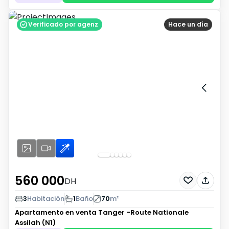
Verificado por agenz
Hace un día
560 000
DH
3
Habitación
1
Baño
70
m²
Apartamento en venta
Tanger -Route Nationale
Assilah (N1)