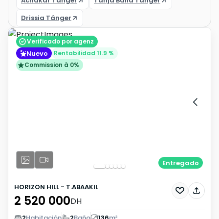
Achakar Tánger
Tanja Balia Tánger
Drissia Tánger
Verificado por agenz
Nuevo
Rentabilidad 11.9 %
Commission à 0%
Entregado
HORIZON HILL - T.ABAAKIL
2 520 000
DH
2
Habitación
2
Baño
136
m²