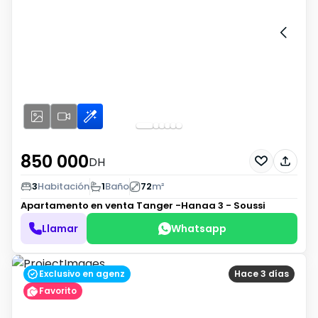
850 000
DH
3
Habitación
1
Baño
72
m²
Apartamento en venta
Tanger -Hanaa 3 - Soussi
Llamar
Whatsapp
Exclusivo en agenz
Hace 3 días
Favorito