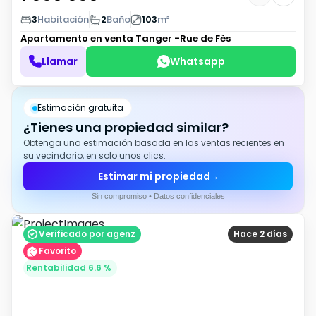
3
Habitación
2
Baño
103
m²
Apartamento en venta
Tanger -Rue de Fès
Llamar
Whatsapp
Estimación gratuita
¿Tienes una propiedad similar?
Obtenga una estimación basada en las ventas recientes en
su vecindario, en solo unos clics.
Estimar mi propiedad
→
Sin compromiso • Datos confidenciales
Verificado por agenz
Hace 2 días
Favorito
Rentabilidad 6.6 %