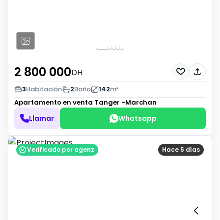
2 800 000
DH
3
Habitación
2
Baño
142
m²
Apartamento en venta
Tanger -Marchan
Llamar
Whatsapp
Verificado por agenz
Hace 5 días