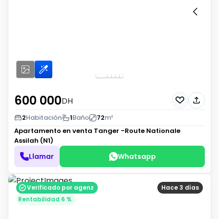
600 000
DH
2
Habitación
1
Baño
72
m²
Apartamento en venta
Tanger -Route Nationale
Assilah (N1)
Llamar
Whatsapp
Verificado por agenz
Hace 3 días
Rentabilidad 6 %