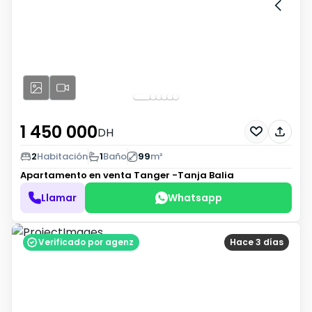
1 450 000
DH
2
Habitación
1
Baño
99
m²
Apartamento en venta
Tanger -Tanja Balia
Llamar
Whatsapp
Verificado por agenz
Hace 3 días