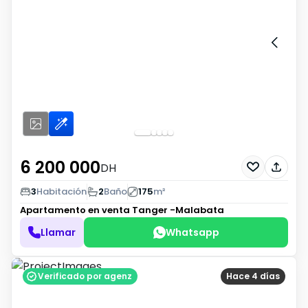
6 200 000
DH
3
Habitación
2
Baño
175
m²
Apartamento en venta
Tanger -Malabata
Llamar
Whatsapp
Verificado por agenz
Hace 4 días