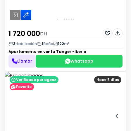
1 720 000
DH
3
Habitación
1
Baño
122
m²
Apartamento en venta
Tanger -Iberie
Llamar
Whatsapp
Verificado por agenz
Hace 5 días
Favorito