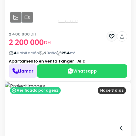
2 400 000
DH
2 200 000
DH
4
Habitación
2
Baño
254
m²
Apartamento en venta
Tanger -Alia
Llamar
Whatsapp
Verificado por agenz
Hace 3 días