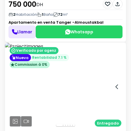
750 000
DH
2
Habitación
1
Baño
72
m²
Apartamento en venta
Tanger -Almoustakbal
Llamar
Whatsapp
Verificado por agenz
Nuevo
Rentabilidad 7.1 %
Commission à 0%
Entregado