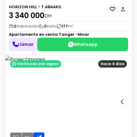
HORIZON HILL - T.ABAAKIL
3 340 000
DH
2
Habitación
2
Baño
177
m²
Apartamento en venta
Tanger -Mnar
Llamar
Whatsapp
Verificado por agenz
Hace 4 días