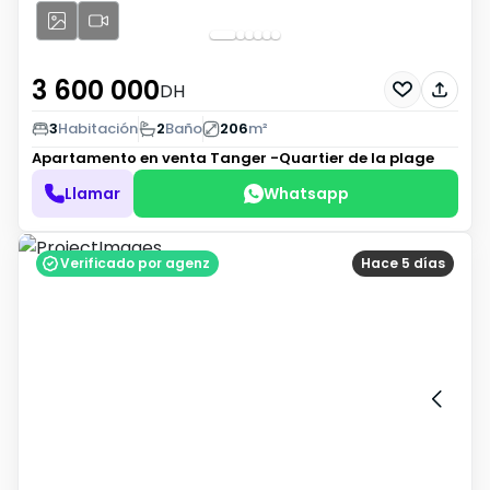
3 600 000
DH
3
Habitación
2
Baño
206
m²
Apartamento en venta
Tanger -Quartier de la plage
Llamar
Whatsapp
Verificado por agenz
Hace 5 días