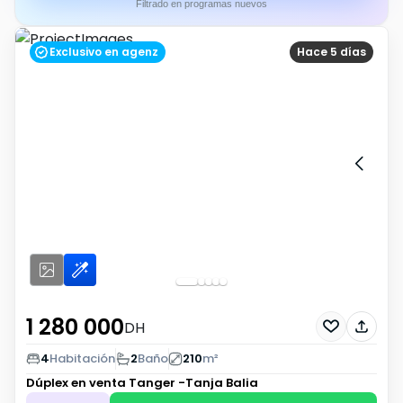
Filtrado en programas nuevos
Exclusivo en agenz
Hace 5 días
1 280 000
DH
4
Habitación
2
Baño
210
m²
Dúplex en venta
Tanger -Tanja Balia