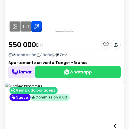
550 000
DH
2
Habitación
1
Baño
57
m²
Apartamento en venta
Tanger -Branes
Llamar
Whatsapp
Verificado por agenz
Nuevo
Commission à 0%