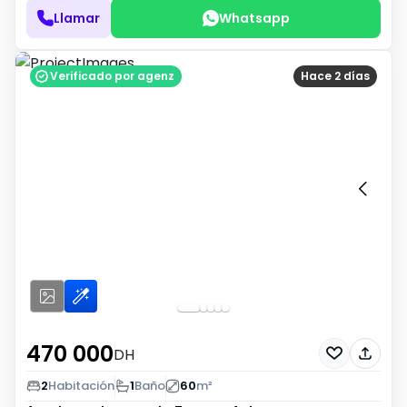
Llamar
Whatsapp
Verificado por agenz
Hace 2 días
470 000
DH
2
Habitación
1
Baño
60
m²