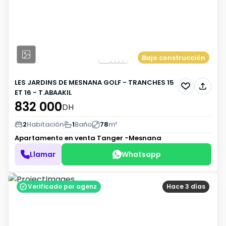
Bajo construcción
LES JARDINS DE MESNANA GOLF - TRANCHES 15
ET 16 - T.ABAAKIL
832 000
DH
2
Habitación
1
Baño
78
m²
Apartamento en venta
Tanger -Mesnana
Llamar
Whatsapp
Verificado por agenz
Hace 3 días