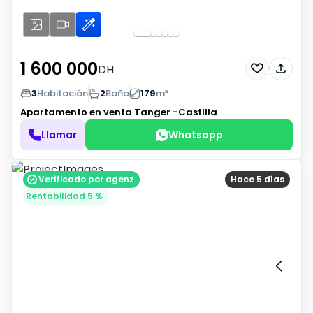
1 600 000
DH
3
Habitación
2
Baño
179
m²
Apartamento en venta
Tanger -Castilla
Llamar
Whatsapp
Verificado por agenz
Hace 5 días
Rentabilidad 5 %