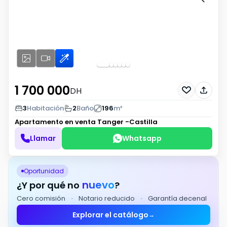
1 700 000
DH
3
Habitación
2
Baño
196
m²
Apartamento en venta
Tanger -Castilla
Llamar
Whatsapp
Oportunidad
nuevo
¿Y por qué no
?
Cero comisión
·
Notario reducido
·
Garantía decenal
Explorar el catálogo
→