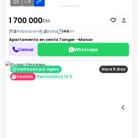
1 700 000
DH
2
Habitación
2
Baño
145
m²
Apartamento en venta
Tanger -Manar
Llamar
Whatsapp
Verificado por agenz
Hace 5 días
Favorito
Rentabilidad 10 %