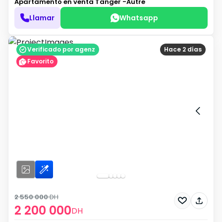
Apartamento en venta
Tanger -Autre
Llamar
Whatsapp
Verificado por agenz
Hace 2 días
Favorito
2 550 000
DH
2 200 000
DH