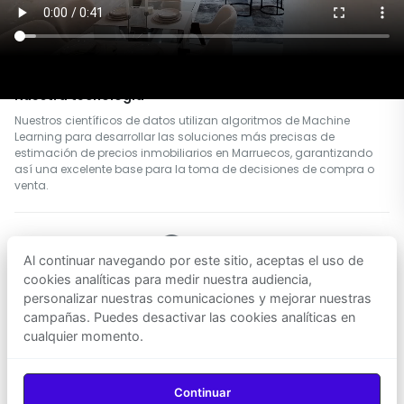
relacionados con el mercado inmobiliario en Marruecos, incluidas
ofertas, transacciones, datos catastrales, datos
sociodemográficos y mucho más, para proporcionar una
estimación precisa a quienes desean comprar o vender
propiedades.
Nuestra tecnología
Nuestros científicos de datos utilizan algoritmos de Machine
Learning para desarrollar las soluciones más precisas de
estimación de precios inmobiliarios en Marruecos, garantizando
así una excelente base para la toma de decisiones de compra o
venta.
Al continuar navegando por este sitio, aceptas el uso de
SÍGUENOS
cookies analíticas para medir nuestra audiencia,
personalizar nuestras comunicaciones y mejorar nuestras
campañas. Puedes desactivar las cookies analíticas en
Descargar en
Descargar en
cualquier momento.
App Store
Google Play
© 2026
Agenz
— Todos los derechos reservados.
Continuar