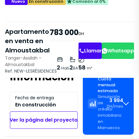
Nuevo
En construcción
Comisión al 0%
Apartamento
783 000
DH
en venta en
Almoustakbal
Llamar
Whatsapp
Tanger-Assilah –
Almoustakbal
2
2
58
Hab
BA
m²
Ref. NEW-LESRÉSIDENCES
Información
Cuota
mensual
estimada
Simulación
Fecha de entrega
3 994
de
En construcción
DH
/
mes
crédito
inmobiliario
Ver la página del proyecto
en
Marruecos