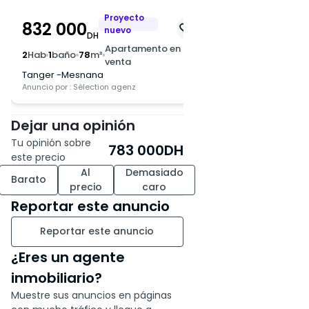
Proyecto
P
832 000
940 000
nuevo
n
DH
DH
Apartamento en
A
2
Hab
1
baño
78
m²
2
Hab
1
baño
65
m²
venta
v
Tanger -Mesnana
Tanger -Almoustakb
Anuncio por : Sélection agenz
Anuncio por : Sélection
Dejar una opinión
Tu opinión sobre
783 000
DH
este precio
Al
Demasiado
Barato
precio
caro
Reportar este anuncio
Reportar este anuncio
¿Eres un agente
inmobiliario?
Muestre sus anuncios en páginas