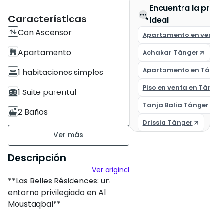
Encuentra la pro
Características
ideal
Con Ascensor
Apartamento en vent
Apartamento
Achakar Tánger
Apartamento en Táng
1 habitaciones simples
Piso en venta en Táng
1 Suite parental
Tanja Balia Tánger
2 Baños
Drissia Tánger
58 m²
Sin amueblar
Descripción
Ver original
piso4 en 7
**Las Belles Résidences: un
4 apartamentos por nivel
entorno privilegiado en Al
Moustaqbal**
Antigüedad de la