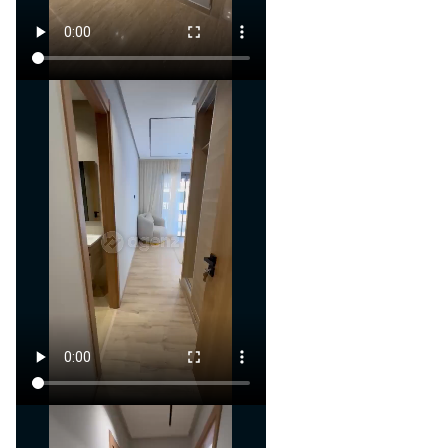
- 69 m², 72 m², 75 m², 76 m²
con vistas al exterior
- Precio: 13.500 DH/m²
**Fase 2 (entrega en 1 año):**
- 65 m² y 70 m² con vistas a la
piscina
- Precio: 14.000 DH/m²
**Fase 3 (entrega en 2 años):**
- Disponibilidades entre 60 m²
y 150 m²
**Características del
proyecto:**
- Residencia segura con