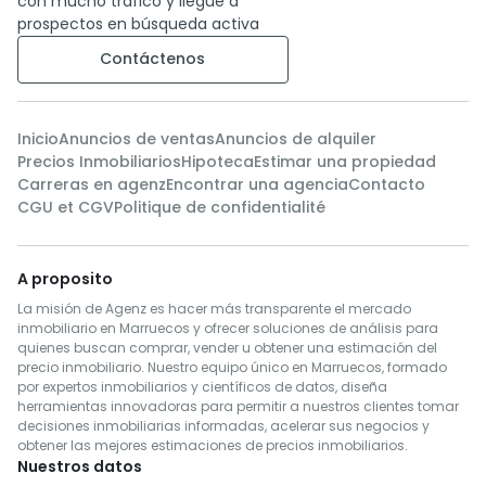
con mucho tráfico y llegue a
prospectos en búsqueda activa
Contáctenos
Inicio
Anuncios de ventas
Anuncios de alquiler
Precios Inmobiliarios
Hipoteca
Estimar una propiedad
Carreras en agenz
Encontrar una agencia
Contacto
CGU et CGV
Politique de confidentialité
A proposito
La misión de Agenz es hacer más transparente el mercado
inmobiliario en Marruecos y ofrecer soluciones de análisis para
quienes buscan comprar, vender u obtener una estimación del
precio inmobiliario. Nuestro equipo único en Marruecos, formado
por expertos inmobiliarios y científicos de datos, diseña
herramientas innovadoras para permitir a nuestros clientes tomar
decisiones inmobiliarias informadas, acelerar sus negocios y
obtener las mejores estimaciones de precios inmobiliarios.
Nuestros datos