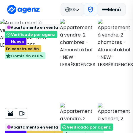
ES
Menú
Bienes raíces en Marruecos
Apartamento en venta
Nuevas inmobiliarias
Tanger
Volver
Guardar
Apartamento
Almoustakbal
Verificado por agenz
NEW-LESRÉSIDENCES
Nuevo
En construcción
Comisión al 0%
Apartamento en venta
Verificado por agenz