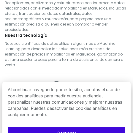
Recopilamos, analizamos y estructuramos continuamente datos
relacionados con el mercado inmobiliario en Marruecos, incluidas
ofertas, transacciones, datos catastrales, datos
sociodemográficos y mucho más, para proporcionar una
estimación precisa a quienes desean comprar o vender
propiedades.
Nuestra tecnología
Nuestros científicos de datos utilizan algoritmos de Machine
Learning para desarrollar las soluciones más precisas de
estimación de precios inmobiliarios en Marruecos, garantizando
así una excelente base para la toma de decisiones de compra o
venta.
Al continuar navegando por este sitio, aceptas el uso de
SÍGUENOS
cookies analíticas para medir nuestra audiencia,
personalizar nuestras comunicaciones y mejorar nuestras
campañas. Puedes desactivar las cookies analíticas en
Descargar en
Descargar en
App Store
Google Play
cualquier momento.
© 2026
Agenz
— Todos los derechos reservados.