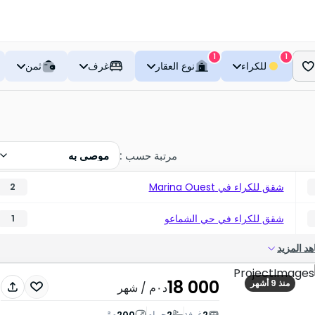
1
1
للكراء
نوع العقار
غرف
ثمن
مرتبة حسب
:
موصى به
شقق للكراء في Marina Ouest
2
شقق للكراء في حي الشماعو
1
د المزيد
18 000
منذ 9 أشهر
د٠م
/ شهر
2
غرفة
2
حمام
200
م²