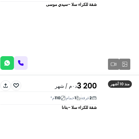
شقة للكراء
سلا -سيدي موسى
3 200
منذ 10 أشهر
د٠م
/ شهر
2
غرفة
1
حمام
110
م²
شقة للكراء
سلا -بتانا