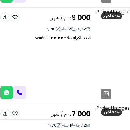
9 000
منذ 6 أشهر
د٠م
/ شهر
2
غرفة
2
حمام
80
م²
شقة للكراء
سلا -Salé El Jadida
7 000
منذ 9 أشهر
د٠م
/ شهر
2
غرفة
1
حمام
70
م²