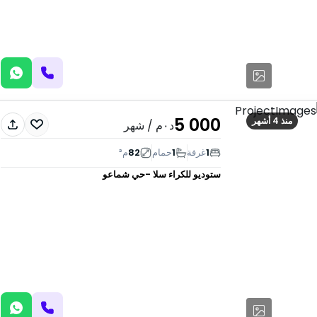
5 000
منذ 4 أشهر
د٠م
/ شهر
1
غرفة
1
حمام
82
م²
ستوديو للكراء
سلا -حي شماعو