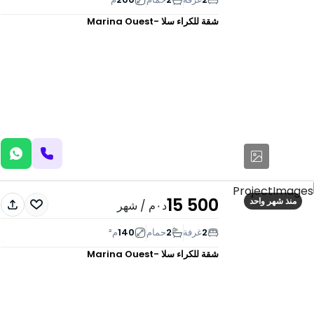
شقة للكراء
سلا -Marina Ouest
15 500
منذ شهر واحد
د٠م
/ شهر
2
غرفة
2
حمام
140
م²
شقة للكراء
سلا -Marina Ouest