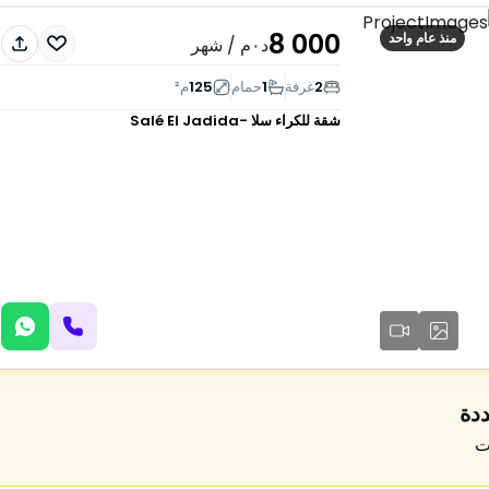
8 000
منذ عام واحد
د٠م
/ شهر
2
غرفة
1
حمام
125
م²
شقة للكراء
سلا -Salé El Jadida
ددة
ت