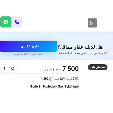
هل لديك عقار مماثل؟
تقدير عقاري
→
عات الأخيرة في حيك، في بضع نقرات فقط.
بدون التزام • بيانات سرية
7 500
منذ عام واحد
د٠م
/ شهر
2
غرفة
2
حمام
80
م²
شقة للكراء
سلا -Salé El Jadida