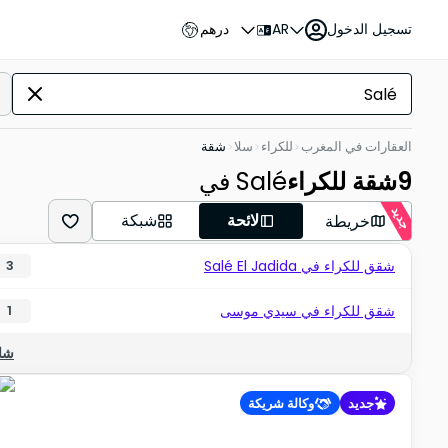
تسجيل الدخول
AR
درهم
العقارات في المغرب
للكراء
سلا
شقة
9
شقة للكراء
في Salé
جديد
لائحة
شبكة
خريطة
شقق للكراء في Salé El Jadida
3
شقق للكراء في سيدي موسى
1
شاه
جديد
وكالة شريكة