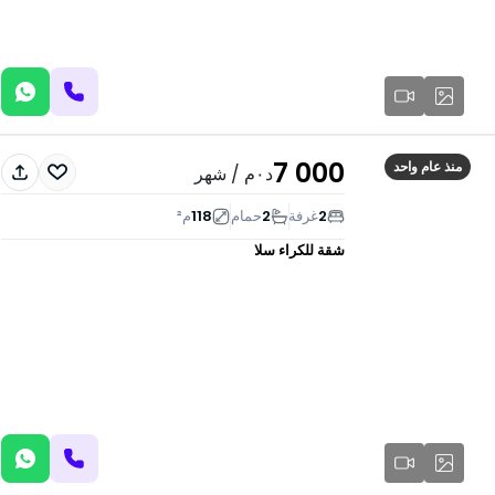
7 000
منذ عام واحد
د٠م
/ شهر
2
غرفة
2
حمام
118
م²
شقة للكراء
سلا