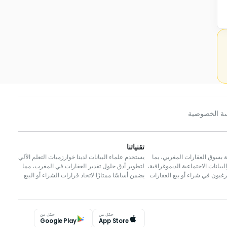
ة الخصوصية
تقنياتنا
 بسوق العقارات المغربي، بما
يستخدم علماء البيانات لدينا خوارزميات التعلم الآلي
بيانات الاجتماعية الديموغرافية،
لتطوير أدق حلول تقدير العقارات في المغرب، مما
يرغبون في شراء أو بيع العقارات
يضمن أساسًا ممتازًا لاتخاذ قرارات الشراء أو البيع
حمّل من
حمّل من
Google Play
App Store