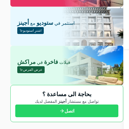
ستوديو
أجينز
استثمر في
مع
اشترِ استوديو
فاخرة
مراكش
فيلات
في
عرض الفرص
بحاجة الى مساعدة ؟
تواصل مع مستشار
أجينز
المفضل لديك
اتصل