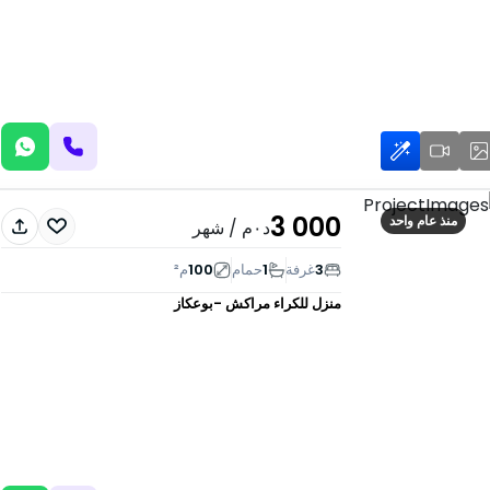
3 000
منذ عام واحد
د٠م
/ شهر
3
غرفة
1
حمام
100
م²
منزل للكراء
مراكش -بوعكاز