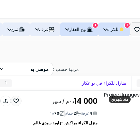
1
1
للكراء
نوع العقار
غرف
ثمن
مرتبة حسب
:
موصى به
منازل للكراء في بو عكاز
1
14 000
منذ شهرين
د٠م
/ شهر
4
غرفة
2
حمام
70
م²
منزل للكراء
مراكش -زاوية سيدي غالم