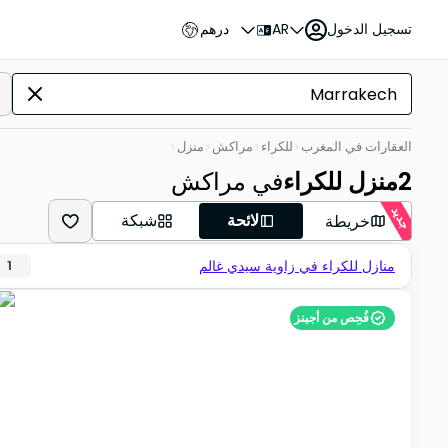
تسجيل الدخول
AR
درهم
العقارات في المغرب
للكراء
مراكش
منزل
2
منزل للكراء
في مراكش
جديد
لائحة
شبكة
خريطة
منازل للكراء في زاوية سيدي غالم
1
فُحِص من أجينز