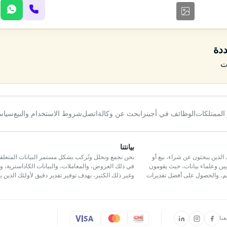
ددة
ت
 الممتلكات
الوظائف في أجينز
ابحث عن وكالة
اتصل
شروط الاستخدام والبيع
سياس
بيانتنا
الذين يبحثون عن شراء، بيع أو
نحن نجمع ونحلل ونُركب بشكل مستمر البيانات المتعلقة
يين وعلماء بيانات، حيث يقومون
في ذلك العروض، والمعاملات، والبيانات الكاداسترية، وال
تهم، والحصول على أفضل تقديرات
وغير ذلك الكثير، بهدف توفير تقدير دقيق لأولئك الذين 
عنا